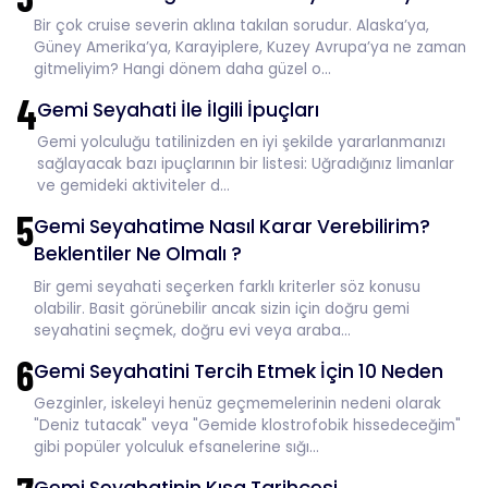
Bir çok cruise severin aklına takılan sorudur. Alaska’ya,
Güney Amerika’ya, Karayiplere, Kuzey Avrupa’ya ne zaman
gitmeliyim? Hangi dönem daha güzel o...
4
Gemi Seyahati İle İlgili İpuçları
Gemi yolculuğu tatilinizden en iyi şekilde yararlanmanızı
sağlayacak bazı ipuçlarının bir listesi: Uğradığınız limanlar
ve gemideki aktiviteler d...
5
Gemi Seyahatime Nasıl Karar Verebilirim?
Beklentiler Ne Olmalı ?
Bir gemi seyahati seçerken farklı kriterler söz konusu
olabilir. Basit görünebilir ancak sizin için doğru gemi
seyahatini seçmek, doğru evi veya araba...
6
Gemi Seyahatini Tercih Etmek İçin 10 Neden
Gezginler, iskeleyi henüz geçmemelerinin nedeni olarak
"Deniz tutacak" veya "Gemide klostrofobik hissedeceğim"
gibi popüler yolculuk efsanelerine sığı...