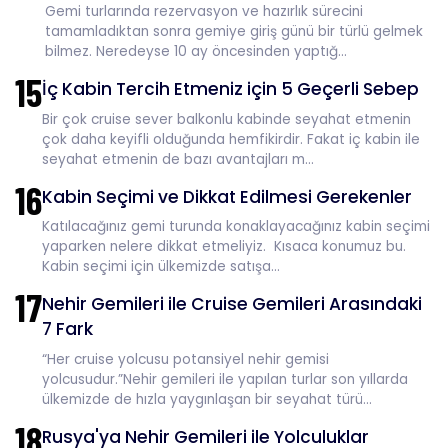
Gemi turlarında rezervasyon ve hazırlık sürecini
tamamladıktan sonra gemiye giriş günü bir türlü gelmek
bilmez. Neredeyse 10 ay öncesinden yaptığ...
15
İç Kabin Tercih Etmeniz için 5 Geçerli Sebep
Bir çok cruise sever balkonlu kabinde seyahat etmenin
çok daha keyifli olduğunda hemfikirdir. Fakat iç kabin ile
seyahat etmenin de bazı avantajları m...
16
Kabin Seçimi ve Dikkat Edilmesi Gerekenler
Katılacağınız gemi turunda konaklayacağınız kabin seçimi
yaparken nelere dikkat etmeliyiz. Kısaca konumuz bu.
Kabin seçimi için ülkemizde satışa...
17
Nehir Gemileri ile Cruise Gemileri Arasındaki
7 Fark
“Her cruise yolcusu potansiyel nehir gemisi
yolcusudur.”Nehir gemileri ile yapılan turlar son yıllarda
ülkemizde de hızla yaygınlaşan bir seyahat türü...
18
Rusya'ya Nehir Gemileri ile Yolculuklar