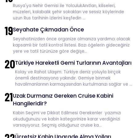
Rusya'ya Nehir Gemisi ile YolculukAnıtları, kiliseleri,
müzeleri, kalabalık şehir sokakları ve sessiz köylerinde
uzun Rus tarihinin izlerini keşfedin ...
19
Seyahate Çıkmadan Önce
Seyahatinizden önce organize olmanıza yardımcı olacak
kapsamlı bir tatil kontrol listesi. Bazı öğelerin gideceğiniz
yere ve tatil türünüze göre değişe...
20
Türkiye Hareketli Gemi Turlarının Avantajları
Kolay ve Rahat Ulaşım: Türkiye deniz yoluyla birçok
önemli destinasyona yakındır. Gemiye binmek
havalimanlarının karmaşasından kurtulmanızı sağlar ve ...
21
Uzak Durmanız Gereken Cruise Kabini
Hangileridir?
Kabin Seçimi ve Dikkat Edilmesi Gerekenler yazımızı
okuduğunuzu ve kabin kategorinize karar verdiğinizi
varsayıyoruz. Seçmiş olduğunuz cruise ka...
22
Ücretsiz Kabin Upgrade Alma Yolları