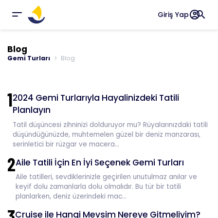
account_circle
search
Giriş Yap
Blog
Gemi Turları
Blog
1
2024 Gemi Turlarıyla Hayalinizdeki Tatili
Planlayın
Tatil düşüncesi zihninizi dolduruyor mu? Rüyalarınızdaki tatili
düşündüğünüzde, muhtemelen güzel bir deniz manzarası,
serinletici bir rüzgar ve macera...
2
Aile Tatili İçin En İyi Seçenek Gemi Turları
Aile tatilleri, sevdiklerinizle geçirilen unutulmaz anılar ve
keyif dolu zamanlarla dolu olmalıdır. Bu tür bir tatili
planlarken, deniz üzerindeki mac...
3
Cruise ile Hangi Mevsim Nereye Gitmeliyim?