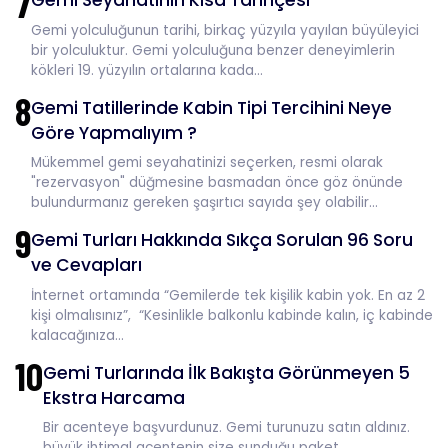
7
Gemi Seyahatinin Kısa Tarihçesi
Gemi yolculuğunun tarihi, birkaç yüzyıla yayılan büyüleyici
bir yolculuktur. Gemi yolculuğuna benzer deneyimlerin
kökleri 19. yüzyılın ortalarına kada...
8
Gemi Tatillerinde Kabin Tipi Tercihini Neye
Göre Yapmalıyım ?
Mükemmel gemi seyahatinizi seçerken, resmi olarak
"rezervasyon" düğmesine basmadan önce göz önünde
bulundurmanız gereken şaşırtıcı sayıda şey olabilir...
9
Gemi Turları Hakkında Sıkça Sorulan 96 Soru
ve Cevapları
İnternet ortamında “Gemilerde tek kişilik kabin yok. En az 2
kişi olmalısınız”, “Kesinlikle balkonlu kabinde kalın, iç kabinde
kalacağınıza...
10
Gemi Turlarında İlk Bakışta Görünmeyen 5
Ekstra Harcama
Bir acenteye başvurdunuz. Gemi turunuzu satın aldınız.
büyük ihtimal acentenin size sunduğu paket