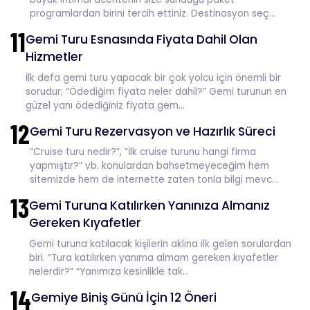
programlardan birini tercih ettiniz. Destinasyon seç...
11
Gemi Turu Esnasında Fiyata Dahil Olan
Hizmetler
İlk defa gemi turu yapacak bir çok yolcu için önemli bir
sorudur; “Ödediğim fiyata neler dahil?” Gemi turunun en
güzel yanı ödediğiniz fiyata gem...
12
Gemi Turu Rezervasyon ve Hazırlık Süreci
“Cruise turu nedir?”, “İlk cruise turunu hangi firma
yapmıştır?” vb. konulardan bahsetmeyeceğim hem
sitemizde hem de internette zaten tonla bilgi mevc...
13
Gemi Turuna Katılırken Yanınıza Almanız
Gereken Kıyafetler
Gemi turuna katılacak kişilerin aklına ilk gelen sorulardan
biri. “Tura katılırken yanıma almam gereken kıyafetler
nelerdir?” “Yanımıza kesinlikle tak...
14
Gemiye Biniş Günü İçin 12 Öneri