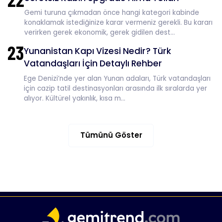
Gemi turuna çıkmadan önce hangi kategori kabinde
konaklamak istediğinize karar vermeniz gerekli. Bu kararı
verirken gerek ekonomik, gerek gidilen dest...
23
Yunanistan Kapı Vizesi Nedir? Türk
Vatandaşları İçin Detaylı Rehber
Ege Denizi’nde yer alan Yunan adaları, Türk vatandaşları
için cazip tatil destinasyonları arasında ilk sıralarda yer
alıyor. Kültürel yakınlık, kısa m...
Tümünü Göster