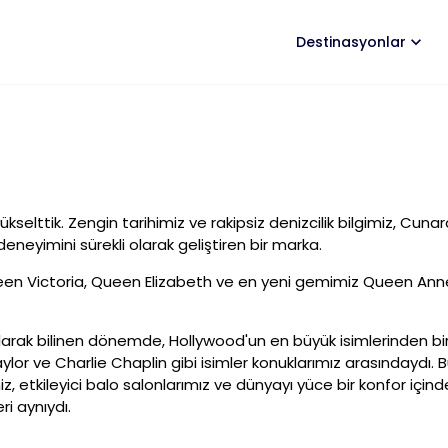
Destinasyonlar
 yükselttik. Zengin tarihimiz ve rakipsiz denizcilik bilgimiz, Cun
neyimini sürekli olarak geliştiren bir marka.
ueen Victoria, Queen Elizabeth ve en yeni gemimiz Queen Ann
arak bilinen dönemde, Hollywood'un en büyük isimlerinden birç
ylor ve Charlie Chaplin gibi isimler konuklarımız arasındaydı. 
iz, etkileyici balo salonlarımız ve dünyayı yüce bir konfor i
i aynıydı.