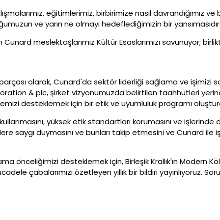
lışmalarımız, eğitimlerimiz, birbirimize nasıl davrandığımız ve
umuzun ve yarın ne olmayı hedeflediğimizin bir yansımasıdır
üm Cunard meslektaşlarımız Kültür Esaslarımızı savunuyor; birl
r parçası olarak, Cunard'da sektör liderliği sağlama ve işimizi
ration & plc, şirket vizyonumuzda belirtilen taahhütleri yeri
emizi desteklemek için bir etik ve uyumluluk programı oluştur
kullanmasını, yüksek etik standartları korumasını ve işlerinde d
ere saygı duymasını ve bunları takip etmesini ve Cunard ile iş
lama önceliğimizi desteklemek için, Birleşik Krallık'ın Modern Kö
cadele çabalarımızı özetleyen yıllık bir bildiri yayınlıyoruz. 