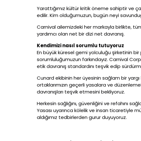
Yarattığımız kültür kritik öneme sahiptir ve ça
edilir. Kim olduğumuzun, bugün neyi savunduğ
Carnival ailemizdeki her markayla birlikte, t
yardımcı olan net bir dizi net davranış.
Kendimizi nasıl sorumlu tutuyoruz
En büyük küresel gemi yolculuğu şirketinin bi
sorumluluğumuzun farkındayız. Carnival Corpo
etik davranış standardını teşvik edip sürdürm
Cunard ekibinin her üyesinin sağlam bir yargı 
ortaklarımızın geçerli yasalara ve düzenlemel
davranışları teşvik etmesini bekliyoruz.
Herkesin sağlığını, güvenliğini ve refahını sağ
Yasası uyarınca kölelik ve insan ticaretiyle mü
aldığımız tedbirlerden gurur duyuyoruz.