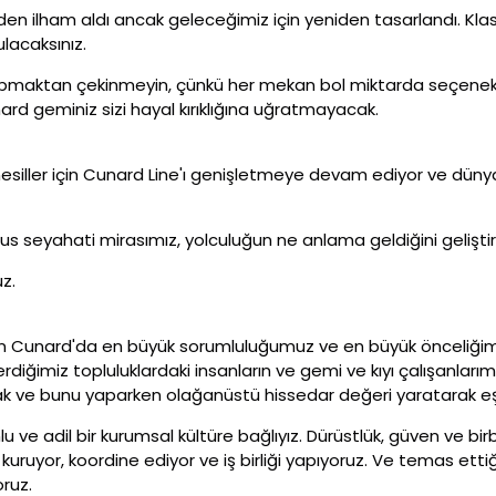
ilham aldı ancak geleceğimiz için yeniden tasarlandı. Klasik, ar
lacaksınız.
maktan çekinmeyin, çünkü her mekan bol miktarda seçenek sunm
d geminiz sizi hayal kırıklığına uğratmayacak.
nesiller için Cunard Line'ı genişletmeye devam ediyor ve dünya
nus seyahati mirasımız, yolculuğun ne anlama geldiğini geliştir
z.
olan Cunard'da en büyük sorumluluğumuz ve en büyük önceliği
diğimiz topluluklardaki insanların ve gemi ve kıyı çalışanlarımı
ak ve bunu yaparken olağanüstü hissedar değeri yaratarak eşsi
mlu ve adil bir kurumsal kültüre bağlıyız. Dürüstlük, güven ve bi
 kuruyor, koordine ediyor ve iş birliği yapıyoruz. Ve temas ettiğ
ruz.