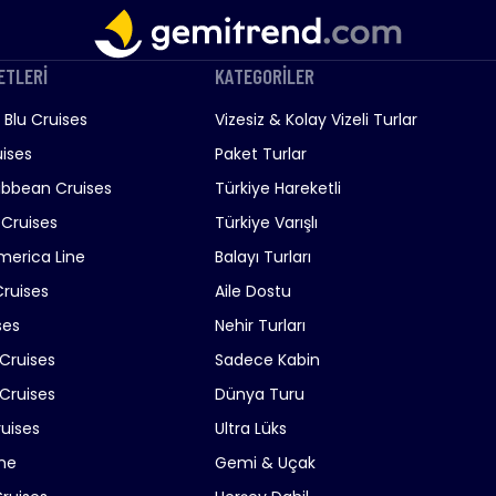
ETLERİ
KATEGORİLER
Blu Cruises
Vizesiz & Kolay Vizeli Turlar
ises
Paket Turlar
ibbean Cruises
Türkiye Hareketli
 Cruises
Türkiye Varışlı
merica Line
Balayı Turları
Cruises
Aile Dostu
ses
Nehir Turları
 Cruises
Sadece Kabin
Cruises
Dünya Turu
ruises
Ultra Lüks
ne
Gemi & Uçak