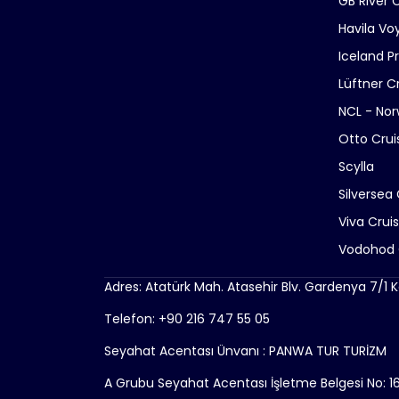
GB River 
Havila Vo
Iceland P
Lüftner C
NCL - Nor
Otto Crui
Scylla
Silversea 
Viva Crui
Vodohod 
Adres: Atatürk Mah. Atasehir Blv. Gardenya 7/1 K
Telefon: +90 216 747 55 05
Seyahat Acentası Ünvanı : PANWA TUR TURİZM
A Grubu Seyahat Acentası İşletme Belgesi No: 1