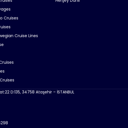
Cruises
Herşey Dahil
yages
ro Cruises
ruises
wegian Cruise Lines
se
Cruises
ses
Cruises
at:22 D:135, 34758 Ataşehir – İSTANBUL
6298