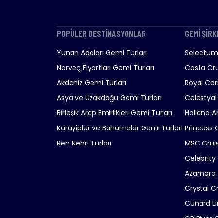
POPÜLER DESTİNASYONLAR
GEMİ ŞİRK
Yunan Adaları Gemi Turları
Selectum 
Norveç Fiyortları Gemi Turları
Costa Cru
Akdeniz Gemi Turları
Royal Car
Asya ve Uzakdoğu Gemi Turları
Celestyal
Birleşik Arap Emirlikleri Gemi Turları
Holland A
Karayipler ve Bahamalar Gemi Turları
Princess 
Ren Nehri Turları
MSC Crui
Celebrity
Azamara 
Crystal C
Cunard Li