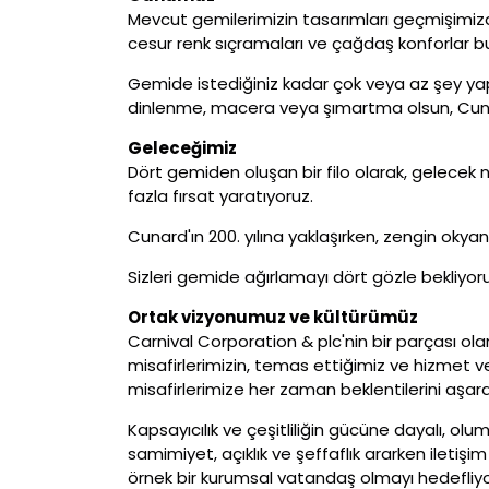
Mevcut gemilerimizin tasarımları geçmişimizden 
cesur renk sıçramaları ve çağdaş konforlar bu
Gemide istediğiniz kadar çok veya az şey yap
dinlenme, macera veya şımartma olsun, Cunar
Geleceğimiz
Dört gemiden oluşan bir filo olarak, gelecek 
fazla fırsat yaratıyoruz.
Cunard'ın 200. yılına yaklaşırken, zengin okya
Sizleri gemide ağırlamayı dört gözle bekliyoru
Ortak vizyonumuz ve kültürümüz
Carnival Corporation & plc'nin bir parçası 
misafirlerimizin, temas ettiğimiz ve hizmet ver
misafirlerimize her zaman beklentilerini aşar
Kapsayıcılık ve çeşitliliğin gücüne dayalı, olu
samimiyet, açıklık ve şeffaflık ararken iletişim
örnek bir kurumsal vatandaş olmayı hedefliyo