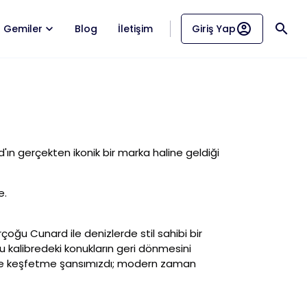
account_circle
search
Gemiler
Blog
İletişim
Giriş Yap
ard'ın gerçekten ikonik bir marka haline geldiği
e.
oğu Cunard ile denizlerde stil sahibi bir
Bu kalibredeki konukların geri dönmesini
çinde keşfetme şansımızdı; modern zaman