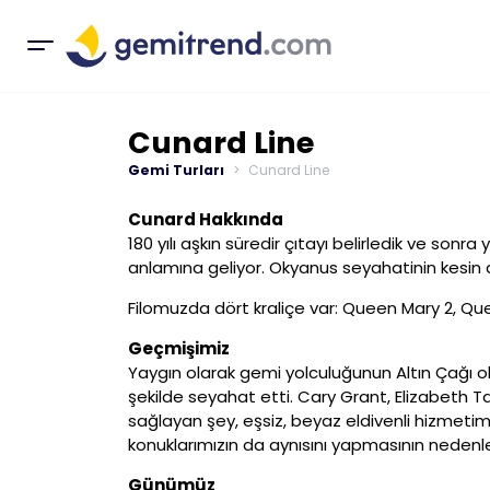
Cunard Line
Gemi Turları
Cunard Line
Cunard Hakkında
180 yılı aşkın süredir çıtayı belirledik ve sonra
anlamına geliyor. Okyanus seyahatinin kesin de
Filomuzda dört kraliçe var: Queen Mary 2, Q
Geçmişimiz
Yaygın olarak gemi yolculuğunun Altın Çağı ol
şekilde seyahat etti. Cary Grant, Elizabeth Ta
sağlayan şey, eşsiz, beyaz eldivenli hizmetim
konuklarımızın da aynısını yapmasının nedenler
Günümüz