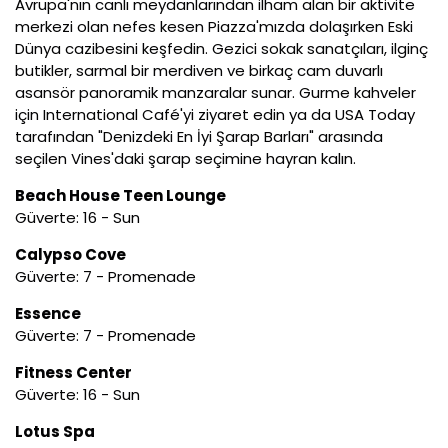
Avrupa'nın canlı meydanlarından ilham alan bir aktivite
merkezi olan nefes kesen Piazza'mızda dolaşırken Eski
Dünya cazibesini keşfedin. Gezici sokak sanatçıları, ilginç
butikler, sarmal bir merdiven ve birkaç cam duvarlı
asansör panoramik manzaralar sunar. Gurme kahveler
için International Café'yi ziyaret edin ya da USA Today
tarafından "Denizdeki En İyi Şarap Barları" arasında
seçilen Vines'daki şarap seçimine hayran kalın.
Beach House Teen Lounge
Güverte: 16 - Sun
Calypso Cove
Güverte: 7 - Promenade
Essence
Güverte: 7 - Promenade
Fitness Center
Güverte: 16 - Sun
Lotus Spa