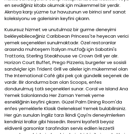
en sevdiğiniz kitabı okumak için mükemmel bir yerdir.
Akıntıya karşı yüzme tur havuzunun ve birinci sınıf sanat
koleksiyonu ve galerisinin keyfini çıkarın.
Kusursuz hizmet ve unutulmaz bir gurme deneyimi
bekleyebileceğiniz Caribbean Princess'te heyecan verici
yemek seçenekleri sunulmaktadır. Özel restoranlar
arasında muhteşem İtalyan mutfağı için Sabatini's
Trattoria, Sterling Steakhouse ve Crown Grill yer alır.
Horizon Court Buffet, Prego Pizzeria, burgerler ve sosisli
sandviçler için Trident Grill ve aileler için mükemmel olan
The International Café gibi pek çok gündelik seçenek de
vardır. Bir dondurma barı olan Scoops, enfes
dondurulmuş tatlı seçenekleri sunar. Coral ve Island Ana
Yemek Salonlarında Her Zaman Yemek yeme
esnekliğinin keyfini çıkarın. Güzel Palm Dining Room'da
enfes yemeklerle Klasik Geleneksel Yemek bulabilirsiniz.
Her gün sunulan İngiliz tarzı İkindi Çayı'nı deneyimlerken
kendinizi krallar gibi hissedin. Resmi kıyafetli beyaz
eldivenli garsonlar tarafından servis edilen lezzetli