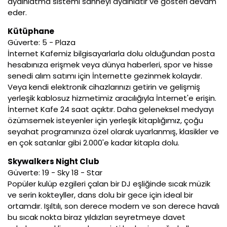
aydınlatma sistemi sahneyi aydınlatır ve gösteri devam
eder.
Kütüphane
Güverte: 5 - Plaza
İnternet Kafemiz bilgisayarlarla dolu olduğundan posta
hesabınıza erişmek veya dünya haberleri, spor ve hisse
senedi alım satımı için İnternette gezinmek kolaydır.
Veya kendi elektronik cihazlarınızı getirin ve gelişmiş
yerleşik kablosuz hizmetimiz aracılığıyla İnternet'e erişin.
İnternet Kafe 24 saat açıktır. Daha geleneksel medyayı
özümsemek isteyenler için yerleşik kitaplığımız, çoğu
seyahat programınıza özel olarak uyarlanmış, klasikler ve
en çok satanlar gibi 2.000'e kadar kitapla dolu.
Skywalkers Night Club
Güverte: 19 - Sky 18 - Star
Popüler kulüp ezgileri çalan bir DJ eşliğinde sıcak müzik
ve serin kokteyller, dans dolu bir gece için ideal bir
ortamdır. Işıltılı, son derece modern ve son derece havalı
bu sıcak nokta biraz yıldızları seyretmeye davet