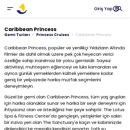
account_circle
search
Giriş Yap
Caribbean Princess
Gemi Turları
Princess Cruises
Caribbean Princess
Caribbean Princess, popüler ve yenilikçi Yıldızların Altında
Filmler de dahil olmak üzere pek çok heyecan verici
özelliğe sahip inanılmaz bir yolcu gemisidir. Sayısız
aktiviteyi, muhteşem eğlenceyi ve lüks kamaraları ve
ayrıca günlük yemeklerden kaliteli yemeklere kadar
geniş bir yelpazede harika mutfak seçimlerini
deneyimleyin.
Güzel bir gemi olan Caribbean Princess, tüm yaş grupları
için harika olanaklar sunar ve harika bir seyir deneyimi için
ihtiyacınız olan ve istediğiniz her şeye sahiptir. The Lotus
Spa & Fitness Center'da gençleşin, yetişkinler için sakin
bir inziva yeri olan The Sanctuary'e kaçın ve kabininizde
dinlendirici bir mesajla kendinizi şımartın, tatlı su