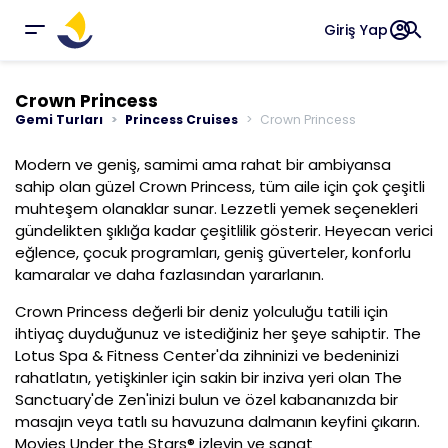
account_circle
search
Giriş Yap
Crown Princess
Gemi Turları
Princess Cruises
Crown Princess
Modern ve geniş, samimi ama rahat bir ambiyansa
sahip olan güzel Crown Princess, tüm aile için çok çeşitli
muhteşem olanaklar sunar. Lezzetli yemek seçenekleri
gündelikten şıklığa kadar çeşitlilik gösterir. Heyecan verici
eğlence, çocuk programları, geniş güverteler, konforlu
kamaralar ve daha fazlasından yararlanın.
Crown Princess değerli bir deniz yolculuğu tatili için
ihtiyaç duyduğunuz ve istediğiniz her şeye sahiptir. The
Lotus Spa & Fitness Center'da zihninizi ve bedeninizi
rahatlatın, yetişkinler için sakin bir inziva yeri olan The
Sanctuary'de Zen'inizi bulun ve özel kabananızda bir
masajın veya tatlı su havuzuna dalmanın keyfini çıkarın.
Movies Under the Stars® izleyin ve sanat