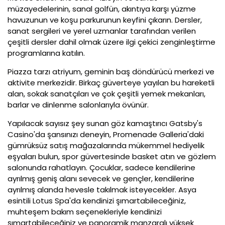
müzayedelerinin, sanal golfün, akıntıya karşı yüzme
havuzunun ve koşu parkurunun keyfini çıkarın. Dersler,
sanat sergileri ve yerel uzmanlar tarafından verilen
çeşitli dersler dahil olmak üzere ilgi çekici zenginleştirme
programlarına katılın.
Piazza tarzı atriyum, geminin baş döndürücü merkezi ve
aktivite merkezidir. Birkaç güverteye yayılan bu hareketli
alan, sokak sanatçıları ve çok çeşitli yemek mekanları,
barlar ve dinlenme salonlarıyla övünür.
Yapılacak sayısız şey sunan göz kamaştırıcı Gatsby's
Casino'da şansınızı deneyin, Promenade Galleria'daki
gümrüksüz satış mağazalarında mükemmel hediyelik
eşyaları bulun, spor güvertesinde basket atın ve gözlem
salonunda rahatlayın. Çocuklar, sadece kendilerine
ayrılmış geniş alanı sevecek ve gençler, kendilerine
ayrılmış alanda hevesle takılmak isteyecekler. Asya
esintili Lotus Spa'da kendinizi şımartabileceğiniz,
muhteşem bakım seçenekleriyle kendinizi
şımartabileceğiniz ve panoramik manzaralı yüksek