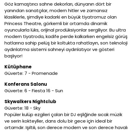
Göz kamaştırıcı sahne dekorları, dünyanın dört bir
yanından sanatçılar, modern hitler ve zamansız
klasiklerle, şimdiye kadarki en büyük tiyatromuz olan
Princess Theatre, görkemli bir ortamda dinamik
oyuncularla lüks, orijinal prodüksiyonlar sergiliyor. Bu ultra
modern tiyatroda, kadife perde kalkarken engelsiz görüş
hatlarına sahip pelüş bir koltukta rahatlayın, son teknoloji
aydınlatma sistemi sahneyi aydınlatıyor ve gösteri
başlıyor!
Kütüphane
Güverte: 7 - Promenade
Konferans Salonu
Güverte: 6 - Fiesta 16 - Sun
Skywalkers Nightclub
Güverte: 18 - Sky
Popüler kulüp ezgileri çalan bir DJ eşliğinde sıcak müzik
ve serin kokteyller, dans dolu bir gece için ideal bir
ortamdır. Işıltılı, son derece modern ve son derece havalı