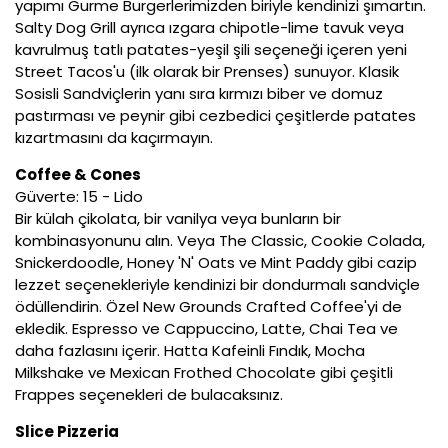
yapımı Gurme Burgerlerimizden biriyle kendinizi şımartın.
Salty Dog Grill ayrıca ızgara chipotle-lime tavuk veya
kavrulmuş tatlı patates-yeşil şili seçeneği içeren yeni
Street Tacos'u (ilk olarak bir Prenses) sunuyor. Klasik
Sosisli Sandviçlerin yanı sıra kırmızı biber ve domuz
pastırması ve peynir gibi cezbedici çeşitlerde patates
kızartmasını da kaçırmayın.
Coffee & Cones
Güverte: 15 - Lido
Bir külah çikolata, bir vanilya veya bunların bir
kombinasyonunu alın. Veya The Classic, Cookie Colada,
Snickerdoodle, Honey 'N' Oats ve Mint Paddy gibi cazip
lezzet seçenekleriyle kendinizi bir dondurmalı sandviçle
ödüllendirin. Özel New Grounds Crafted Coffee'yi de
ekledik. Espresso ve Cappuccino, Latte, Chai Tea ve
daha fazlasını içerir. Hatta Kafeinli Fındık, Mocha
Milkshake ve Mexican Frothed Chocolate gibi çeşitli
Frappes seçenekleri de bulacaksınız.
Slice Pizzeria