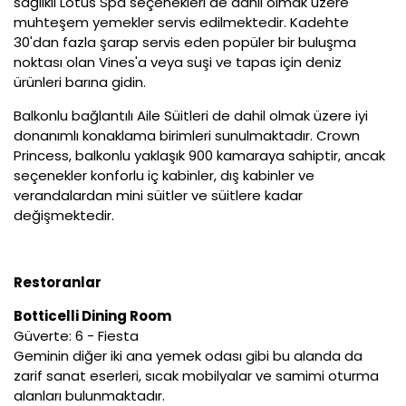
sağlıklı Lotus Spa seçenekleri de dahil olmak üzere
muhteşem yemekler servis edilmektedir. Kadehte
30'dan fazla şarap servis eden popüler bir buluşma
noktası olan Vines'a veya suşi ve tapas için deniz
ürünleri barına gidin.
Balkonlu bağlantılı Aile Süitleri de dahil olmak üzere iyi
donanımlı konaklama birimleri sunulmaktadır. Crown
Princess, balkonlu yaklaşık 900 kamaraya sahiptir, ancak
seçenekler konforlu iç kabinler, dış kabinler ve
verandalardan mini süitler ve süitlere kadar
değişmektedir.
Restoranlar
Botticelli Dining Room
Güverte: 6 - Fiesta
Geminin diğer iki ana yemek odası gibi bu alanda da
zarif sanat eserleri, sıcak mobilyalar ve samimi oturma
alanları bulunmaktadır.