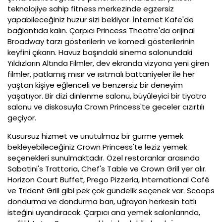
teknolojiye sahip fitness merkezinde egzersiz
yapabileceğiniz huzur sizi bekliyor. İnternet Kafe'de
bağlantıda kalın. Çarpıcı Princess Theatre'da orijinal
Broadway tarzı gösterilerin ve komedi gösterilerinin
keyfini çıkarın. Havuz başındaki sinema salonundaki
Yıldızların Altında Filmler, dev ekranda vizyona yeni giren
filmler, patlamış mısır ve ısıtmalı battaniyeler ile her
yaştan kişiye eğlenceli ve benzersiz bir deneyim
yaşatıyor. Bir dizi dinlenme salonu, büyüleyici bir tiyatro
salonu ve diskosuyla Crown Princess'te geceler cızırtılı
geçiyor.
Kusursuz hizmet ve unutulmaz bir gurme yemek
bekleyebileceğiniz Crown Princess'te leziz yemek
seçenekleri sunulmaktadır. Özel restoranlar arasında
Sabatini's Trattoria, Chef's Table ve Crown Grill yer alır.
Horizon Court Buffet, Prego Pizzeria, International Café
ve Trident Grill gibi pek çok gündelik seçenek var. Scoops
dondurma ve dondurma barı, uğrayan herkesin tatlı
isteğini uyandıracak. Çarpıcı ana yemek salonlarında,