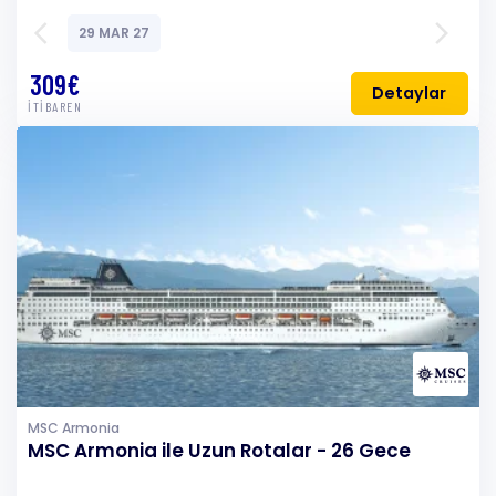
arrow_back_ios
arrow_forward_ios
29 MAR 27
309€
Detaylar
İTİBAREN
MSC Armonia
MSC Armonia ile Uzun Rotalar - 26 Gece