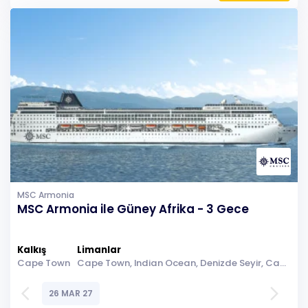
MSC Armonia
MSC Armonia ile Güney Afrika - 3 Gece
Kalkış
Limanlar
Cape Town
Cape Town, Indian Ocean, Denizde Seyir, Cape Town
arrow_back_ios
arrow_forward_ios
26 MAR 27