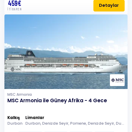
459€
Detaylar
İTİBAREN
MSC Armonia
MSC Armonia ile Güney Afrika - 4 Gece
Kalkış
Limanlar
Durban
Durban, Denizde Seyir, Pomene, Denizde Seyir, Durban