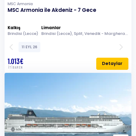
MSC Armonia
MSC Armonia ile Akdeniz - 7 Gece
Kalkış
Limanlar
Brindisi (Lecce)
Brindisi (Lecce), Split, Venedik - Marghera, Denizde Seyir, Dubrovnik, Korfu, Kotor, Brindisi (Lecce)
arrow_back_ios
arrow_forward_ios
11 EYL 26
1.013€
Detaylar
İTİBAREN