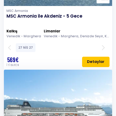
MSC Armonia
MSC Armonia ile Akdeniz - 5 Gece
Kalkış
Limanlar
Venedik - Marghera
Venedik - Marghera, Denizde Seyir, Kotor, Brindisi (Lecce), Split, Venedik - Marghera
arrow_back_ios
arrow_forward_ios
27 NİS 27
569€
Detaylar
İTİBAREN