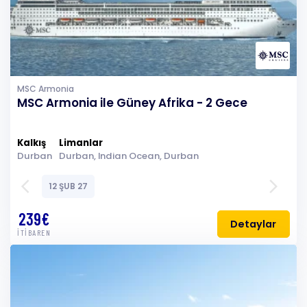
MSC Armonia
MSC Armonia ile Güney Afrika - 2 Gece
Kalkış
Limanlar
Durban
Durban, Indian Ocean, Durban
arrow_back_ios
arrow_forward_ios
12 ŞUB 27
239€
Detaylar
İTİBAREN