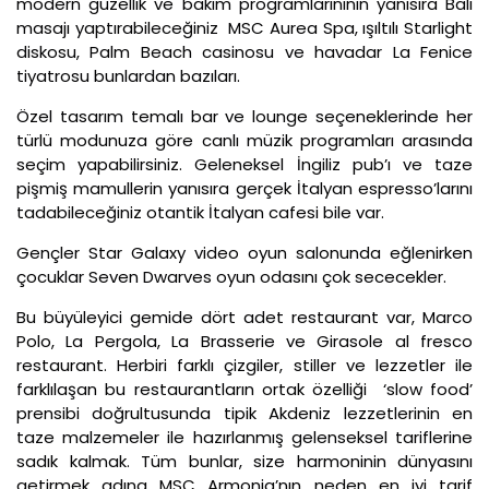
modern güzellik ve bakım programlarınının yanısıra Bali
masajı yaptırabileceğiniz MSC Aurea Spa, ışıltılı Starlight
diskosu, Palm Beach casinosu ve havadar La Fenice
tiyatrosu bunlardan bazıları.
Özel tasarım temalı bar ve lounge seçeneklerinde her
türlü modunuza göre canlı müzik programları arasında
seçim yapabilirsiniz. Geleneksel İngiliz pub’ı ve taze
pişmiş mamullerin yanısıra gerçek İtalyan espresso’larını
tadabileceğiniz otantik İtalyan cafesi bile var.
Gençler Star Galaxy video oyun salonunda eğlenirken
çocuklar Seven Dwarves oyun odasını çok sececekler.
Bu büyüleyici gemide dört adet restaurant var, Marco
Polo, La Pergola, La Brasserie ve Girasole al fresco
restaurant. Herbiri farklı çizgiler, stiller ve lezzetler ile
farklılaşan bu restaurantların ortak özelliği ‘slow food’
prensibi doğrultusunda tipik Akdeniz lezzetlerinin en
taze malzemeler ile hazırlanmış gelenseksel tariflerine
sadık kalmak. Tüm bunlar, size harmoninin dünyasını
getirmek adına MSC Armonia’nın neden en iyi tarif