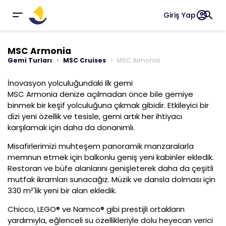
account_circle
search
Giriş Yap
MSC Armonia
Gemi Turları
MSC Cruises
MSC Armonia
İnovasyon yolculuğundaki ilk gemi
MSC Armonia denize açılmadan önce bile gemiye
binmek bir keşif yolculuğuna çıkmak gibidir. Etkileyici bir
dizi yeni özellik ve tesisle, gemi artık her ihtiyacı
karşılamak için daha da donanımlı.
Misafirlerimizi muhteşem panoramik manzaralarla
memnun etmek için balkonlu geniş yeni kabinler ekledik.
Restoran ve büfe alanlarını genişleterek daha da çeşitli
mutfak ikramları sunacağız. Müzik ve dansla dolması için
330 m²'lik yeni bir alan ekledik.
Chicco, LEGO® ve Namco® gibi prestijli ortakların
yardımıyla, eğlenceli su özellikleriyle dolu heyecan verici