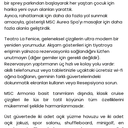
bir sprey parkından başlayarak her yaştan çocuk için
harika yeni oyun alanları yarattık.
Ayrıca, rahatlamak için daha da fazla yol sunmak
amacıyla, gösterişli MSC Aurea Spa'yı masajlar için daha
fazla alanla geliştirdik.
Teatro La Fenice, geleneksel çizgilerin ultra modern bir
yeniden yorumudur. Akşam gösterileri için tiyatroya
erişimin yalnızca rezervasyonla sağlandığını lütfen
unutmayın (diğer gemiler için gerekli değildir).
Rezervasyon yaptırmanın üç hızlı ve kolay yolu vardır:
akıllı telefonunuz veya tabletinizle uçaktaki ücretsiz wi-fi
ağına bağlanın, geminin farklı güvertelerindeki
dokunmatik ekranları kullanın veya Resepsiyona sorun.
MSC Armonia basit tanımların dışında, klasik cruise
çizgileri ile lüx bir tatil köyünün tüm özelliklerini
mükemmel şekilde harmanlanmasıdır.
Üst güvertede iki adet açık yüzme havuzu ve iki adet
açık jakuzi, spor salonu, shuffleboard, minigolf, en