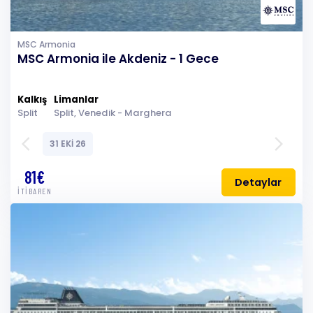
MSC Armonia
MSC Armonia ile Akdeniz - 1 Gece
Kalkış
Limanlar
Split
Split, Venedik - Marghera
arrow_back_ios
arrow_forward_ios
31 EKİ 26
81€
Detaylar
İTİBAREN