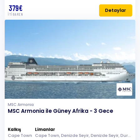
379€
Detaylar
İTİBAREN
MSC Armonia
MSC Armonia ile Güney Afrika - 3 Gece
Kalkış
Limanlar
Cape Town
Cape Town, Denizde Seyir, Denizde Seyir, Durban