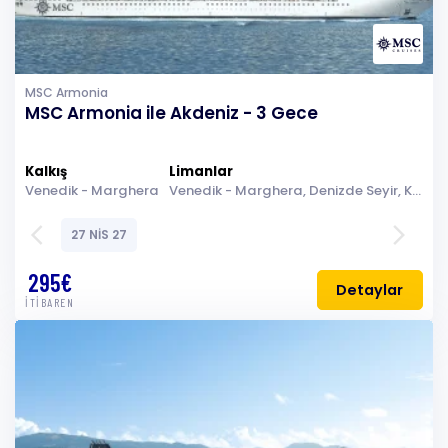
MSC Armonia
MSC Armonia ile Akdeniz - 3 Gece
Kalkış
Limanlar
Venedik - Marghera
Venedik - Marghera, Denizde Seyir, Kotor, Brindisi (Lecce)
arrow_back_ios
arrow_forward_ios
27 NİS 27
295€
Detaylar
İTİBAREN