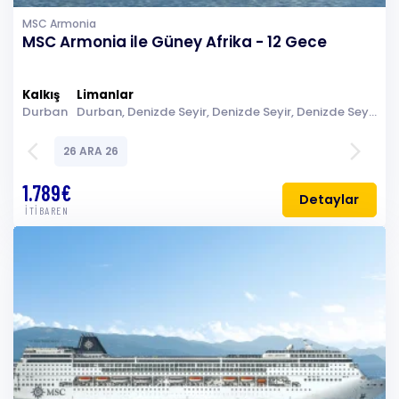
MSC Armonia
MSC Armonia ile Güney Afrika - 12 Gece
Kalkış
Limanlar
Durban
Durban, Denizde Seyir, Denizde Seyir, Denizde Seyir, Port Louis, Port Louis, Port Louis, La Possession, Denizde Seyir, Denizde Seyir, Denizde Seyir, Portekiz Adası (Inhaca Archipelago), Durban
arrow_back_ios
arrow_forward_ios
26 ARA 26
1.789€
Detaylar
İTİBAREN