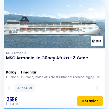
MSC Armonia
MSC Armonia ile Güney Afrika - 3 Gece
Kalkış
Limanlar
Durban
Durban, Portekiz Adası (Inhaca Archipelago), Denizde Seyir, Durban
arrow_back_ios
arrow_forward_ios
27 KAS 26
359€
Detaylar
İTİBAREN