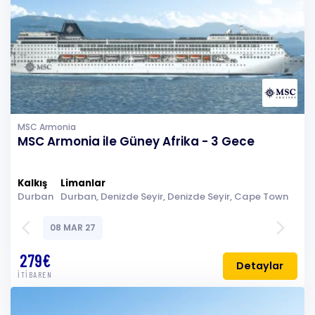
MSC Armonia
MSC Armonia ile Güney Afrika - 3 Gece
Kalkış
Limanlar
Durban
Durban, Denizde Seyir, Denizde Seyir, Cape Town
arrow_back_ios
arrow_forward_ios
08 MAR 27
279€
Detaylar
İTİBAREN