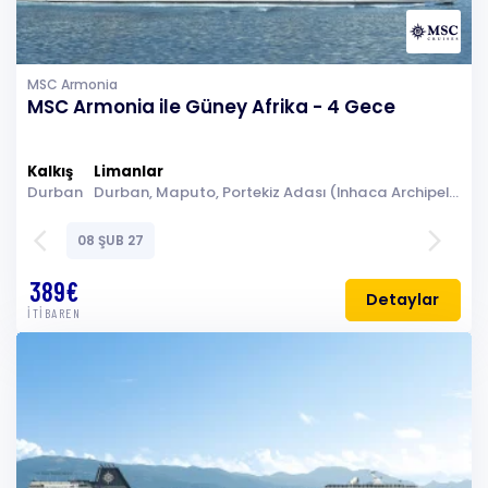
MSC Armonia
MSC Armonia ile Güney Afrika - 4 Gece
Kalkış
Limanlar
Durban
Durban, Maputo, Portekiz Adası (Inhaca Archipelago), Portekiz Adası (Inhaca Archipelago), Denizde Seyir, Durban
arrow_back_ios
arrow_forward_ios
08 ŞUB 27
389€
Detaylar
İTİBAREN