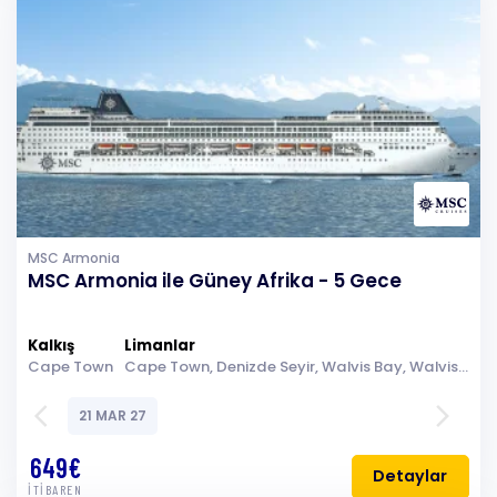
MSC Armonia
MSC Armonia ile Güney Afrika - 5 Gece
Kalkış
Limanlar
Cape Town
Cape Town, Denizde Seyir, Walvis Bay, Walvis Bay, Denizde Seyir, Cape Town
arrow_back_ios
arrow_forward_ios
21 MAR 27
649€
Detaylar
İTİBAREN