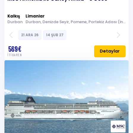
Kalkış
Limanlar
Durban
Durban, Denizde Seyir, Pomene, Portekiz Adası (Inhaca Archipelago), Denizde Seyir, Durban
arrow_back_ios
arrow_forward_ios
21 ARA 26
14 ŞUB 27
569€
Detaylar
İTİBAREN