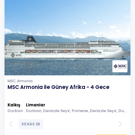
MSC Armonia
MSC Armonia ile Güney Afrika - 4 Gece
Kalkış
Limanlar
Durban
Durban, Denizde Seyir, Pomene, Denizde Seyir, Durban
arrow_back_ios
arrow_forward_ios
30 KAS 26