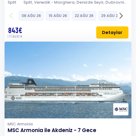
Split
Split, Venedik - Marghera, Denizde Seyir, Dubrovnik, Korfu, Kotor, Brindisi (Lecce), Split
arrow_back_ios
arrow_forward_ios
08 AĞU 26
15 AĞU 26
22 AĞU 26
29 AĞU 26
05 E
843€
Detaylar
İTİBAREN
MSC Armonia
MSC Armonia ile Akdeniz - 7 Gece