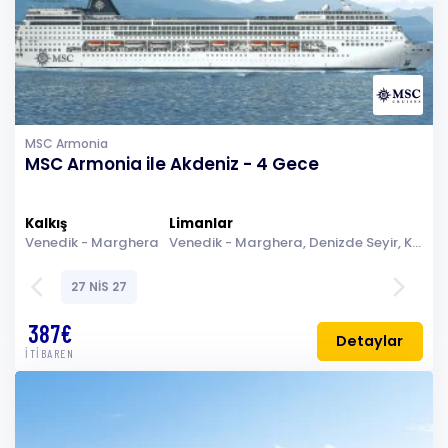
MSC Armonia
MSC Armonia ile Akdeniz - 4 Gece
Kalkış
Limanlar
Venedik - Marghera
Venedik - Marghera, Denizde Seyir, Kotor, Brindisi (Lecce), Split
arrow_back_ios
arrow_forward_ios
27 NİS 27
387€
Detaylar
İTİBAREN