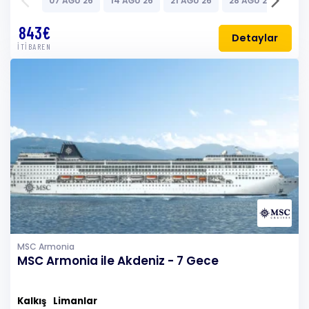
arrow_back_ios
arrow_forward_ios
07 AĞU 26
14 AĞU 26
21 AĞU 26
28 AĞU 26
04 E
843€
Detaylar
İTİBAREN
MSC Armonia
MSC Armonia ile Akdeniz - 7 Gece
Kalkış
Limanlar