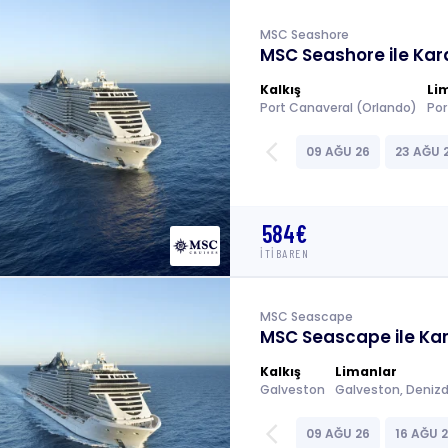
MSC Seashore
MSC Seashore ile Kara
Kalkış
Li
Port Canaveral (Orlando)
arrow_back_ios
09 AĞU 26
23 AĞU 
584€
İTİBAREN
MSC Seascape
MSC Seascape ile Kara
Kalkış
Limanlar
Galveston
arrow_back_ios
09 AĞU 26
16 AĞU 