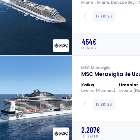
Miami
Miami, Denizde Seyir,
arrow_back_ios
17 EKİ 26
454€
İTİBAREN
MSC Meraviglia
MSC Meraviglia ile Uz
Kalkış
Limanlar
Livorno (Floransa)
arrow_back_ios
18 EKİ 26
2.207€
İTİBAREN