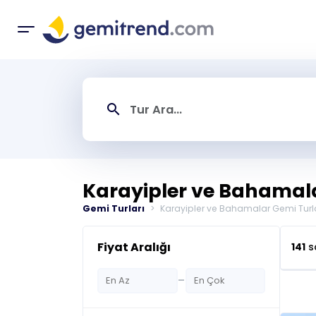
search
Karayipler ve Bahamala
Gemi Turları
Karayipler ve Bahamalar Gemi Turla
Fiyat Aralığı
141
s
-