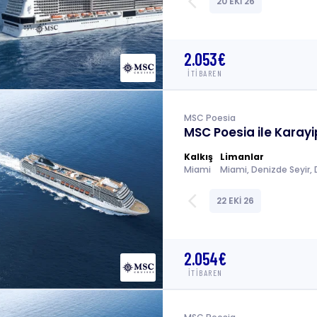
arrow_back_ios
20 EKİ 26
2.053€
İTİBAREN
MSC Poesia
MSC Poesia ile Karayip
Kalkış
Limanlar
Miami
arrow_back_ios
22 EKİ 26
2.054€
İTİBAREN