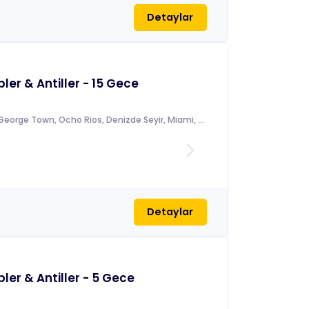
Detaylar
ler & Antiller - 15 Gece
Miami, Denizde Seyir, George Town, Ocho Rios, Denizde Seyir, Miami, Denizde Seyir, Denizde Seyir, Kralendijk, Oranjestad, Willemstad, Denizde Seyir, Cobo Rojo, Ocho Rios, Denizde Seyir, Miami
arrow_forward_ios
Detaylar
ler & Antiller - 5 Gece