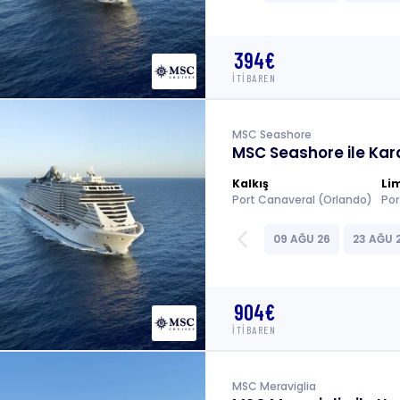
394€
İTİBAREN
MSC Seashore
MSC Seashore ile Karay
Kalkış
Li
Port Canaveral (Orlando)
arrow_back_ios
09 AĞU 26
23 AĞU 
904€
İTİBAREN
MSC Meraviglia