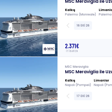
MSC Meraviglia ile Uz
Kalkış
Limanl
Palermo (Monreale)
arrow_back_ios
16 EKİ 26
2.371€
İTİBAREN
MSC Meraviglia
MSC Meraviglia ile Uz
Kalkış
Limanlar
Napoli (Pompeii)
arrow_back_ios
17 EKİ 26