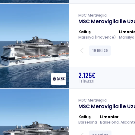
MSC Meraviglia
MSC Meraviglia ile Uz
Kalkış
Limanl
Marsilya (Provence)
arrow_back_ios
19 EKİ 26
2.125€
İTİBAREN
MSC Meraviglia
MSC Meraviglia ile Uz
Kalkış
Limanlar
Barselona