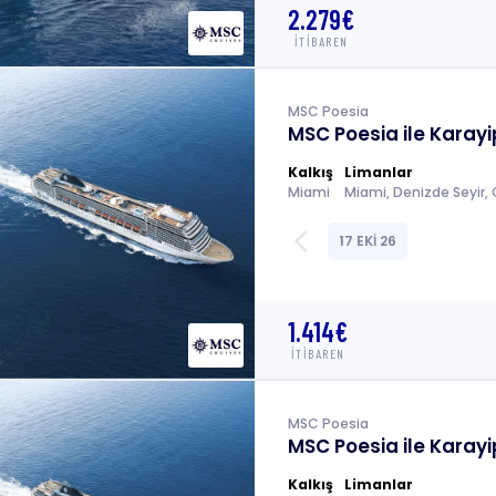
2.279€
İTİBAREN
MSC Poesia
MSC Poesia ile Karayip
Kalkış
Limanlar
Miami
arrow_back_ios
17 EKİ 26
1.414€
İTİBAREN
MSC Poesia
MSC Poesia ile Karayip
Kalkış
Limanlar