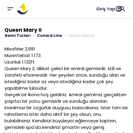
account_circle
search
Giriş Yap
Queen Mary II
Gemi Turları
Cunard Line
Queen Mary II
Misafirler 2.691
Mürettebat 1.173
Uzunluk 1.132ft
Queen Mary 2, dikkat çekici bir amiral gemisidir; stili ve
zarafeti efsanevidir. Her şeyden önce, sunduğu alan ve
istediğiniz kadar az veya istediğiniz kadar çok şey
yapabilme lüksüdür.
Gerçek bir ikona hoş geldiniz. Amiral gemimiz gerçekten
şaşırtıcı bir yolcu gemisidir ve sunduğu alandan
inanılmaz bir özgürlük duygusu bulacaksınız. İster tam bir
rahatlama ister daha aktif bir şey olsun, onu
bulabilirsiniz. Kendinizi büyüleyici eğlenceye kaptırın,
gemideki spa'da kendinizi şımartın veya geniş