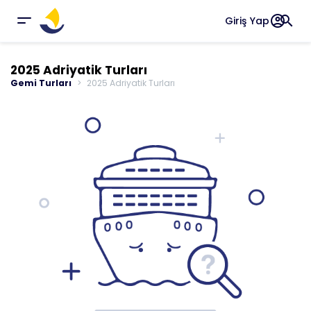
account_circle
search
Giriş Yap
2025 Adriyatik Turları
Gemi Turları
2025 Adriyatik Turları