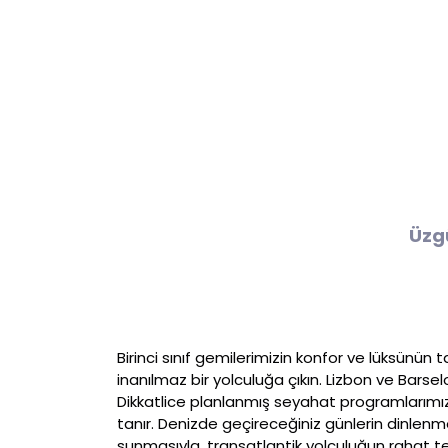
Üzg
Birinci sınıf gemilerimizin konfor ve lüksünün
inanılmaz bir yolculuğa çıkın. Lizbon ve Barse
Dikkatlice planlanmış seyahat programlarımız, 
tanır. Denizde geçireceğiniz günlerin dinlenme
sunmasıyla, transatlantik yolculuğun rahat t