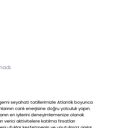
madı.
 gemi seyahati tatillerimizle Atlantik boyunca
arının canlı enerjisine doğru yolculuk yapın.
ıtanın en iyilerini deneyimlemenize olanak
erici aktivitelere katılma fırsatları
yeni ufuklar keşfetmenin ve unutulmaz anılar