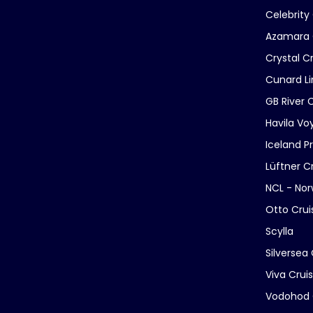
Celebrity
Azamara 
Crystal C
Cunard Li
GB River 
Havila Vo
Iceland P
Lüftner C
NCL - Nor
Otto Crui
Scylla
Silversea 
Viva Crui
Vodohod 