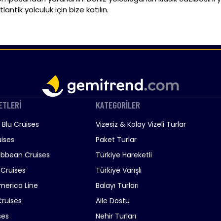
ntik yolculuk için bize katılın.
ETLERİ
KATEGORİLER
Blu Cruises
Vizesiz & Kolay Vizeli Turlar
ises
Paket Turlar
ibbean Cruises
Türkiye Hareketli
 Cruises
Türkiye Varışlı
merica Line
Balayı Turları
Cruises
Aile Dostu
ses
Nehir Turları