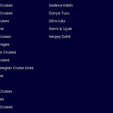
 Cruises
Sadece Kabin
Cruises
Dünya Turu
ruises
Ultra Lüks
ne
Gemi & Uçak
Cruises
Herşey Dahil
yages
ro Cruises
ruises
wegian Cruise Lines
se
Cruises
ses
Cruises