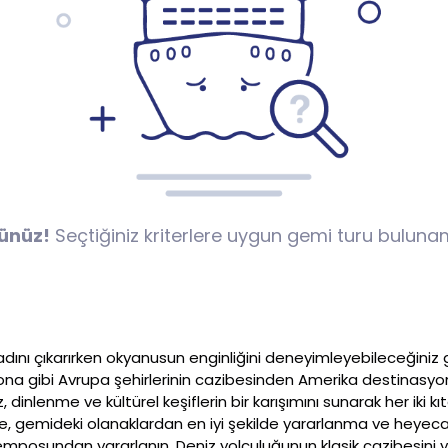
ünüz!
Seçtiğiniz kriterlere uygun gemi turu buluna
 tadını çıkarırken okyanusun enginliğini deneyimleyebileceğiniz
lona gibi Avrupa şehirlerinin cazibesinden Amerika destinasyonl
dinlenme ve kültürel keşiflerin bir karışımını sunarak her iki k
, gemideki olanaklardan en iyi şekilde yararlanma ve heyecan v
emposundan yararlanın. Deniz yolculuğunun klasik cazibesini 