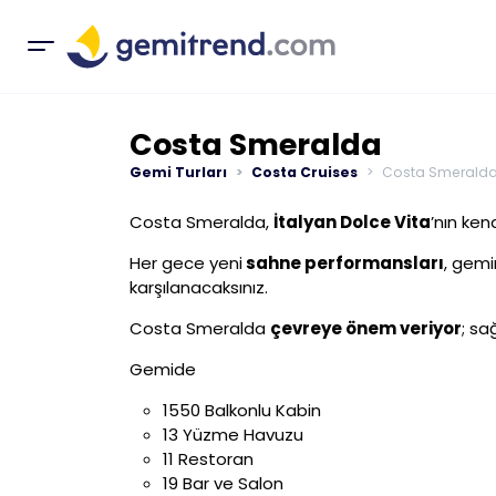
Costa Smeralda
Gemi Turları
Costa Cruises
Costa Smerald
Costa Smeralda,
İtalyan Dolce Vita
’nın ken
Her gece yeni
sahne performansları
, gemi
karşılanacaksınız.
Costa Smeralda
çevreye önem veriyor
; sa
Gemide
1550 Balkonlu Kabin
13 Yüzme Havuzu
11 Restoran
19 Bar ve Salon