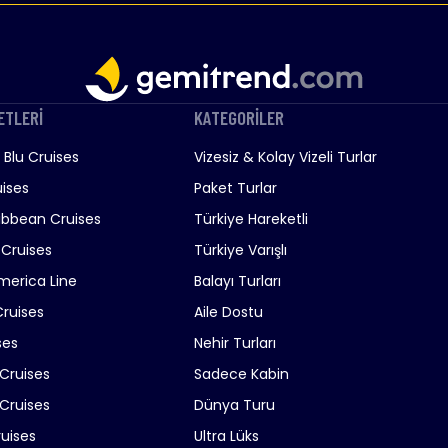
ETLERİ
KATEGORİLER
Blu Cruises
Vizesiz & Kolay Vizeli Turlar
ises
Paket Turlar
ibbean Cruises
Türkiye Hareketli
 Cruises
Türkiye Varışlı
merica Line
Balayı Turları
Cruises
Aile Dostu
ses
Nehir Turları
 Cruises
Sadece Kabin
Cruises
Dünya Turu
ruises
Ultra Lüks