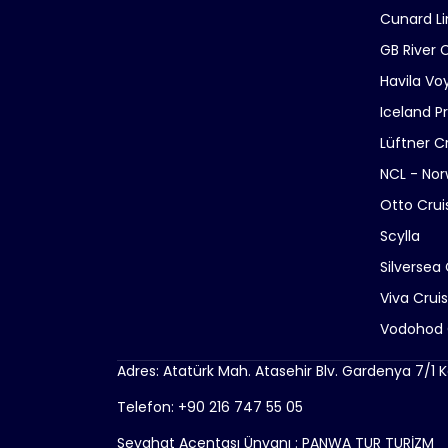
Cunard Li
GB River 
Havila Vo
Iceland P
Lüftner C
NCL - Nor
Otto Crui
Scylla
Silversea 
Viva Crui
Vodohod 
Adres: Atatürk Mah. Atasehir Blv. Gardenya 7/1 K
Telefon: +90 216 747 55 05
Seyahat Acentası Ünvanı : PANWA TUR TURİZM