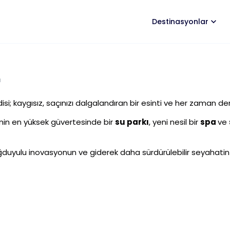
Destinasyonlar
a
disi; kaygısız, saçınızı dalgalandıran bir esinti ve her zaman de
nin en yüksek güvertesinde bir
su parkı
, yeni nesil bir
spa
ve
ğduyulu inovasyonun ve giderek daha sürdürülebilir seyahatin 