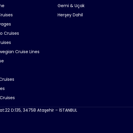
ne
Gemi & Uçak
Cruises
Herşey Dahil
yages
ro Cruises
ruises
wegian Cruise Lines
se
Cruises
ses
Cruises
at:22 D:135, 34758 Ataşehir – İSTANBUL