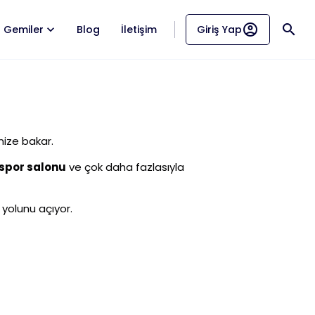
account_circle
search
Gemiler
Blog
İletişim
Giriş Yap
nize bakar.
spor salonu
ve çok daha fazlasıyla
yolunu açıyor.