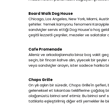
Board Walk Dog House
Chicago, Los Angeles, New York, Miami, Aust
şehirler. Yemek kamyonu fenomeni Karayipler'
sandviçler servis ettiği Dog House'a hoş geld
çeşitli lezzetli çeşniler, mezeler ve salatala
Cafe Promenade
Aileniz ve arkadaşlarınızla biraz boş vakit 
seçin, bir fincan kahve alın, yiyecek bir şeyle
veya sandviçler arayın, ister sadece harika b
Chops Grille
On yılı aşkın bir süredir, Chops Grille'in şefler
geleneksel et lokantası tekliflerine çağdaş bi
olağanüstü birinci sınıf etimiz. Bu birinci sın
tatlılarla eşleştirilmiş diğer etli yemekler ile birl