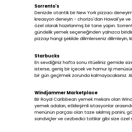
Sorrento's
Denizde otantik bir New York pizzacı deneyimi 
kreasyon deneyin - chorizo'dan Hawaii'ye ve P
özel olarak hazırlanmış bir tane yapın. Sorren
gündelik yemek seçeneğinden yalnızca biridir.
pizzayı hangi şekilde dilimlerseniz dilimleyin,
Starbucks
En sevdiğiniz hafta sonu ritüeliniz gemide si
isterse, geniş bir içecek ve hamur işi menü
bir gün geçirmek zorunda kalmayacaksınız. Al
Windjammer Marketplace
Bir Royal Caribbean yemek mekanı olan Wind
yemek adaları, etkileşimli istasyonlar arasınd
menünün parçası olan taze sıkılmış panini, g
sandviçler ve cezbedici tatlılar gibi size özel s