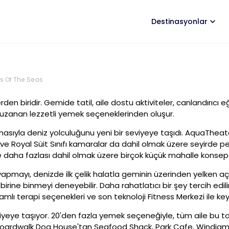
Destinasyonlar
s Of The Seas
en biridir. Gemide tatil, aile dostu aktiviteler, canlandırıcı eğ
 uzanan lezzetli yemek seçeneklerinden oluşur.
masıyla deniz yolculuğunu yeni bir seviyeye taşıdı. AquaTheate
 ve Royal Süit Sınıfı kamaralar da dahil olmak üzere seyirde pe
 daha fazlası dahil olmak üzere birçok küçük mahalle konsep
yapmayı, denizde ilk çelik halatla geminin üzerinden yelken a
irine binmeyi deneyebilir. Daha rahatlatıcı bir şey tercih edil
mlı terapi seçenekleri ve son teknoloji Fitness Merkezi ile keyif
yeye taşıyor. 20'den fazla yemek seçeneğiyle, tüm aile bu ta
 Boardwalk Dog House'tan Seafood Shack, Park Cafe, Windjam