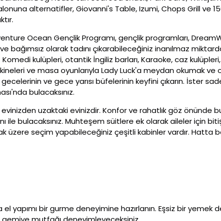
onuna alternatifler, Giovanni's Table, Izumi, Chops Grill ve 1
tır.
nture Ocean Gençlik Programı, gençlik programları, DreamWork
te ve bağımsız olarak tadını çıkarabileceğiniz inanılmaz mikt
n. Komedi kulüpleri, otantik İngiliz barları, Karaoke, caz kulüpleri
ineleri ve masa oyunlarıyla Lady Luck'a meydan okumak ve on
ecelerinin ve gece yarısı büfelerinin keyfini çıkarın. İster sa
hası'nda bulacaksınız.
, evinizden uzaktaki evinizdir. Konfor ve rahatlık göz önünde
 ile bulacaksınız. Muhteşem süitlere ek olarak aileler için bi
ak üzere seçim yapabileceğiniz çeşitli kabinler vardır. Hatta 
a el yapımı bir gurme deneyimine hazırlanın. Eşsiz bir yemek de
n gemiye mutfağı deneyimleyeceksiniz.