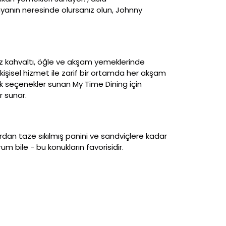
nyanın neresinde olursanız olun, Johnny
uz kahvaltı, öğle ve akşam yemeklerinde
işisel hizmet ile zarif bir ortamda her akşam
 seçenekler sunan My Time Dining için
 sunar.
ardan taze sıkılmış panini ve sandviçlere kadar
 bile - bu konukların favorisidir.