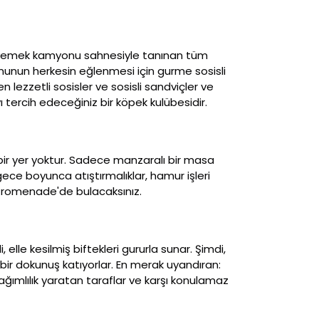
çi yemek kamyonu sahnesiyle tanınan tüm
nunun herkesin eğlenmesi için gurme sosisli
lezzetli sosisler ve sosisli sandviçler ve
 tercih edeceğiniz bir köpek kulübesidir.
bir yer yoktur. Sadece manzaralı bir masa
 gece boyunca atıştırmalıklar, hamur işleri
é Promenade'de bulacaksınız.
, elle kesilmiş biftekleri gururla sunar. Şimdi,
 bir dokunuş katıyorlar. En merak uyandıran:
bağımlılık yaratan taraflar ve karşı konulamaz