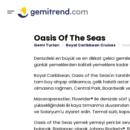
Oasis Of The Seas
Gemi Turları
Royal Caribbean Cruises
Oasi
Denizdeki en büyük ve en dikkat çekici gemilerd
günlük yemeklerden kaliteli yemeklere kadar
Royal Caribbean, Oasis of the Seas'ın tanıtıl
tam boy ahşap atlıkarınca, çelik halatlı astar
olmasına rağmen, Central Park, Boardwalk ve
Maceraperestler, Flowrider® ile denizde sörf 
yüksekliğindeki iki kaya tırmanma duvarından b
ve Solaryum'u ziyaret edin. Termal süiti, kapsa
Oasis of the Seas yemek yemeyi yeni bir sevi
bulacak. Başlangıç olarak Johnny Rockets®,