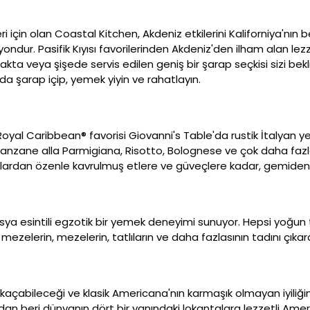
 için olan Coastal Kitchen, Akdeniz etkilerini Kaliforniya'nın ber
asyondur. Pasifik Kıyısı favorilerinden Akdeniz'den ilham alan le
ta veya şişede servis edilen geniş bir şarap seçkisi sizi bekli
a şarap içip, yemek yiyin ve rahatlayın.
al Caribbean® favorisi Giovanni's Table'da rustik İtalyan yeme
lanzane alla Parmigiana, Risotto, Bolognese ve çok daha fazl
alardan özenle kavrulmuş etlere ve güveçlere kadar, gemiden h
sya esintili egzotik bir yemek deneyimi sunuyor. Hepsi yoğun 
mezelerin, mezelerin, tatlıların ve daha fazlasının tadını çıkar
abileceği ve klasik Americana'nın karmaşık olmayan iyiliğini 
dan beri dünyanın dört bir yanındaki lokantalara lezzetli Amer