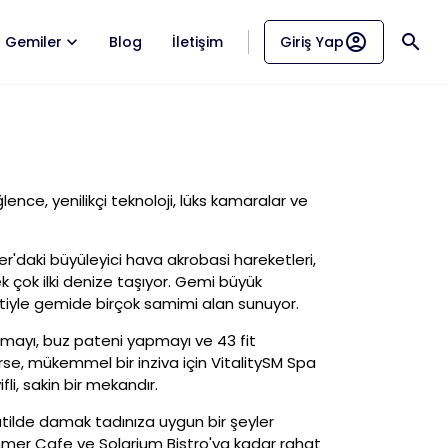
account_circle
search
Gemiler
Blog
İletişim
Giriş Yap
lence, yenilikçi teknoloji, lüks kamaralar ve
r'daki büyüleyici hava akrobasi hareketleri,
k çok ilki denize taşıyor. Gemi büyük
tiyle gemide birçok samimi alan sunuyor.
çmayı, buz pateni yapmayı ve 43 fit
irse, mükemmel bir inziva için VitalitySM Spa
li, sakin bir mekandır.
tilde damak tadınıza uygun bir şeyler
mer Cafe ve Solarium Bistro'ya kadar rahat