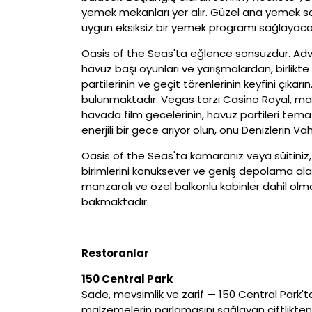
yemek mekanları yer alır. Güzel ana yemek sal
uygun eksiksiz bir yemek programı sağlayacak
Oasis of the Seas'ta eğlence sonsuzdur. Adve
havuz başı oyunları ve yarışmalardan, birlik
partilerinin ve geçit törenlerinin keyfini çıkarı
bulunmaktadır. Vegas tarzı Casino Royal, mak
havada film gecelerinin, havuz partileri tema g
enerjili bir gece arıyor olun, onu Denizlerin Va
Oasis of the Seas'ta kamaranız veya süitiniz
birimlerini konuksever ve geniş depolama alanı
manzaralı ve özel balkonlu kabinler dahil olm
bakmaktadır.
Restoranlar
150 Central Park
Sade, mevsimlik ve zarif — 150 Central Park't
malzemelerin parlamasını sağlayan çiftlikte