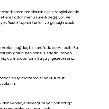
eketli tarım arazilerinin eşsiz zenginlikleri ile
zzetlere kadar, menü sürekli değişiyor. Ve
yor. Rustik toprak tonları ve güneşin sıcak
kleri çağdaş bir zarafetle servis edilir. Bu
ası gibi görünüşte sonsuz sayıda İtalyan
iç ayrılmadan tüm İtalya'yı gezebilirsiniz.
tatlar, en iyi malzemeler ve kusursuz
acaksınız.
deneyimleyebileceği bir yeri hak ettiği”
ikan yemekleri sunuyor. , asla