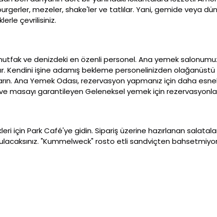
rgerler, mezeler, shake'ler ve tatlılar. Yani, gemide veya dü
rle çevrilisiniz.
ıf mutfak ve denizdeki en özenli personel. Ana yemek salonum
r. Kendini işine adamış bekleme personelinizden olağanüstü k
rın. Ana Yemek Odası, rezervasyon yapmanız için daha esnek
ve masayı garantileyen Geleneksel yemek için rezervasyonlar
leri için Park Café'ye gidin. Sipariş üzerine hazırlanan salatal
bulacaksınız. "Kummelweck" rosto etli sandviçten bahsetmiyorum