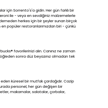
 için Sorrento's'a gidin. Her gün farklı bir
eroni ile - veya en sevdiğiniz malzemelerle
 ödemeden herkes için bir şeyler sunan birçok
n en popüler restoranlarımızdan biri - çünkü
ucks® favorilerinizi alın. Canınız ne zaman
a öğleden sonra düz beyazınız olmadan tek
den küresel bir mutfak çardağıdır. Cazip
 Burada personel, her gün değişen bir
ler, makarnalar, salatalar, çorbalar,