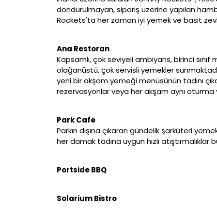
dondurulmayan, sipariş üzerine yapılan hambu
Rockets'ta her zaman iyi yemek ve basit zevkle
Ana Restoran
Kapsamlı, çok seviyeli ambiyans, birinci sın
olağanüstü, çok servisli yemekler sunmaktadı
yeni bir akşam yemeği menüsünün tadını çıka
rezervasyonlar veya her akşam aynı oturma 
Park Cafe
Parkın dışına çıkaran gündelik şarküteri yemek
her damak tadına uygun hızlı atıştırmalıklar 
Portside BBQ
Solarium Bistro