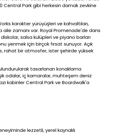
50 Central Park gibi herkesin damak zevkine
s karakter yürüyüşleri ve kahvaltıları,
arda aile zamanı var. Royal Promenade'de dans
, diskolar, salsa kulüpleri ve piyano barları
u yenmek için birçok fırsat sunuyor. Açık
de, rahat bir atmosfer, ister şehirde yüksek
 bulundurularak tasarlanan konaklama
tişik odalar, iç kamaralar, muhteşem deniz
bazı kabinler Central Park ve Boardwalk'a
neyiminde lezzetli, yerel kaynaklı