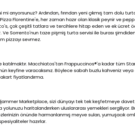
mi arıyorsunuz? Ardından, fırından yeni çıkmış tam dolu turtalar
izza Florentine'e, her zaman hazır olan klasik peynir ve pepp
to's, çok çeşitli tatlara ve tercihlere hitap eden ve ek ücret
 Ve Sorrento'nun taze pişmiş turta servisi ile burası şimdide
 kim pizzayı sevmez.
ze katılmaktır. Macchiatos'tan Frappuccinos®'a kadar tüm Starb
sünün keyfine varacaksınız. Böylece sabah buzlu kahveniz vey
akart fiyatlandırma.
jammer Marketplace, sizi dünyayı tek tek keşfetmeye davet e
a yolunuzu haritalandırırken uluslararası yemekleri sergiliyor.
özlerinizin önünde harmanlanmış meyve suları, yumuşacık omlet
pesiyaliteler hazırlar.