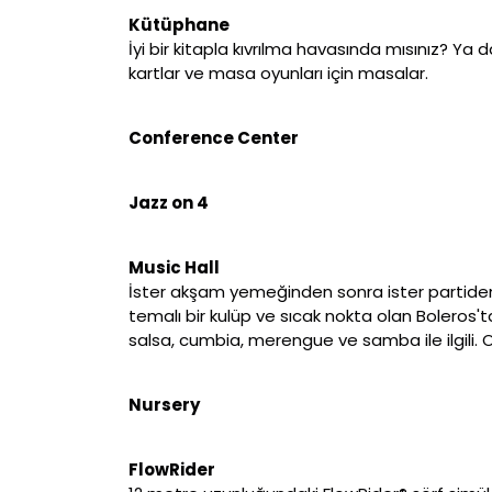
Kütüphane
İyi bir kitapla kıvrılma havasında mısınız? Ya
kartlar ve masa oyunları için masalar.
Conference Center
Jazz on 4
Music Hall
İster akşam yemeğinden sonra ister partiden son
temalı bir kulüp ve sıcak nokta olan Boleros'ta g
salsa, cumbia, merengue ve samba ile ilgili.
Nursery
FlowRider