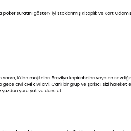
 da poker suratını göster? İyi stoklanmış Kitaplık ve Kart Odamı
ra, Küba mojitoları, Brezilya kapirinhaları veya en sevdiğiniz 
ece cıvıl cıvıl cıvıl cıvıl. Canlı bir grup ve şarkıcı, sizi hareket
 O yüzden yere yat ve dans et.