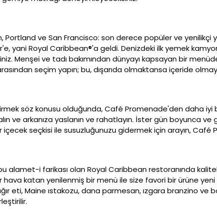
in, Portland ve San Francisco: son derece popüler ve yenilik
e, yani Royal Caribbean®'a geldi. Denizdeki ilk yemek kamyo
iniz. Menşei ve tadı bakımından dünyayı kapsayan bir menüden 
r arasından seçim yapın; bu, dışarıda olmaktansa içeride olmayı
geçirmek söz konusu olduğunda, Café Promenade'den daha iyi 
r alın ve arkanıza yaslanın ve rahatlayın. İster gün boyunca ve
ir içecek seçkisi ile susuzluğunuzu gidermek için arayın, Caf
i, bu alamet-i farikası olan Royal Caribbean restoranında kaliteli
r hava katan yenilenmiş bir menü ile size favori bir ürüne yeni
ıf sığır eti, Maine ıstakozu, dana parmesan, ızgara branzino ve 
eştirilir.