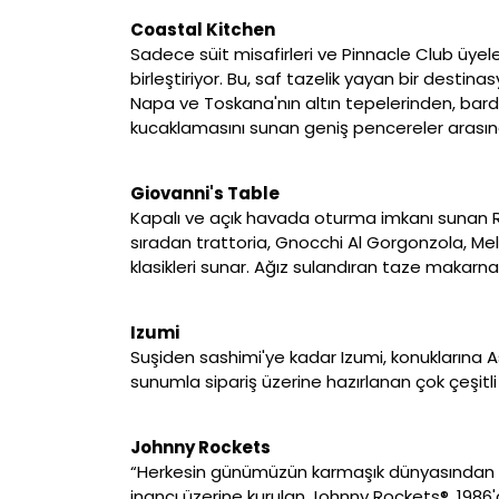
Coastal Kitchen
Sadece süit misafirleri ve Pinnacle Club üyeleri
birleştiriyor. Bu, saf tazelik yayan bir destin
Napa ve Toskana'nın altın tepelerinden, bardak
kucaklamasını sunan geniş pencereler arasınd
Giovanni's Table
Kapalı ve açık havada oturma imkanı sunan Roy
sıradan trattoria, Gnocchi Al Gorgonzola, Me
klasikleri sunar. Ağız sulandıran taze makarn
Izumi
Suşiden sashimi'ye kadar Izumi, konuklarına A
sunumla sipariş üzerine hazırlanan çok çeşitli 
Johnny Rockets
“Herkesin günümüzün karmaşık dünyasından kaç
inancı üzerine kurulan Johnny Rockets®, 1986'