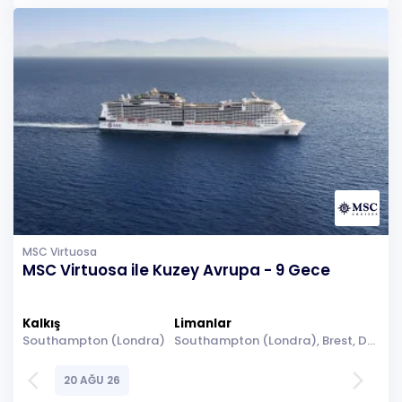
MSC Virtuosa
MSC Virtuosa ile Kuzey Avrupa - 9 Gece
Kalkış
Limanlar
Southampton (Londra)
Southampton (Londra), Brest, Denizde Seyir, Lizbon (Cascais), Cebelitarık, Malaga (Granada), Cadiz (Seville), Denizde Seyir, Denizde Seyir, Southampton (Londra)
arrow_back_ios
arrow_forward_ios
20 AĞU 26