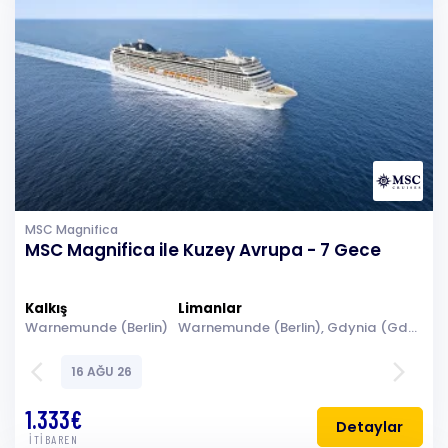
MSC Magnifica
MSC Magnifica ile Kuzey Avrupa - 7 Gece
Kalkış
Limanlar
Warnemunde (Berlin)
Warnemunde (Berlin), Gdynia (Gdansk-Danzig), Klaipeda, Riga, Stockholm, Denizde Seyir, Kopenhag, Warnemunde (Berlin)
arrow_back_ios
arrow_forward_ios
16 AĞU 26
1.333€
Detaylar
İTİBAREN