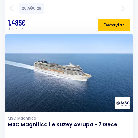
arrow_back_ios
arrow_forward_ios
20 AĞU 26
1.485€
Detaylar
İTİBAREN
MSC Magnifica
MSC Magnifica ile Kuzey Avrupa - 7 Gece