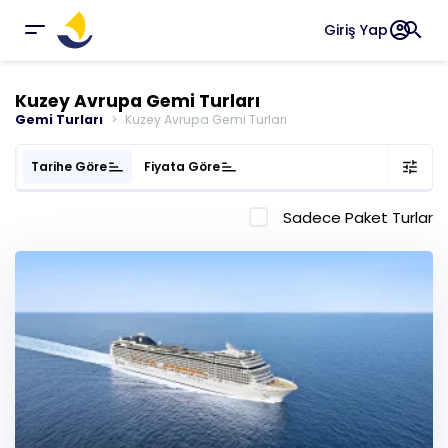
account_circle
search
Giriş Yap
Kuzey Avrupa Gemi Turları
Gemi Turları
Kuzey Avrupa Gemi Turları
Tarihe Göre
sort
Fiyata Göre
sort
tune
Sadece Paket Turlar