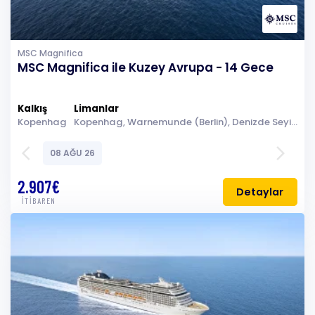
MSC Magnifica
MSC Magnifica ile Kuzey Avrupa - 14 Gece
Kalkış
Limanlar
Kopenhag
Kopenhag, Warnemunde (Berlin), Denizde Seyir, Eidfjord, Bergen, Kristiansand, Oslo, Kopenhag, Warnemunde (Berlin), Gdynia (Gdansk-Danzig), Klaipeda, Riga, Stockholm, Denizde Seyir, Kopenhag
arrow_back_ios
arrow_forward_ios
08 AĞU 26
2.907€
Detaylar
İTİBAREN