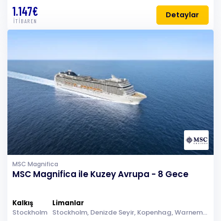
1.147€
Detaylar
İTİBAREN
MSC Magnifica
MSC Magnifica ile Kuzey Avrupa - 8 Gece
Kalkış
Limanlar
Stockholm
Stockholm, Denizde Seyir, Kopenhag, Warnemunde (Berlin), Denizde Seyir, Stavanger (Lysefijord), Eidfjord, Kristiansand, Oslo