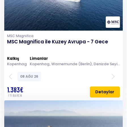
MSC Magnifica
MSC Magnifica ile Kuzey Avrupa - 7 Gece
Kalkış
Limanlar
Kopenhag
Kopenhag, Warnemunde (Berlin), Denizde Seyir, Eidfjord, Bergen, Kristiansand, Oslo, Kopenhag
arrow_back_ios
arrow_forward_ios
08 AĞU 26
1.383€
Detaylar
İTİBAREN