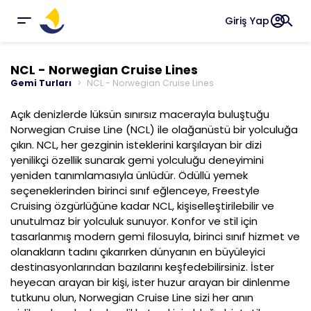
account_circle
search
Giriş Yap
NCL - Norwegian Cruise Lines
Gemi Turları
NCL - Norwegian Cruise Lines
Açık denizlerde lüksün sınırsız macerayla buluştuğu
Norwegian Cruise Line (NCL) ile olağanüstü bir yolculuğa
çıkın. NCL, her gezginin isteklerini karşılayan bir dizi
yenilikçi özellik sunarak gemi yolculuğu deneyimini
yeniden tanımlamasıyla ünlüdür. Ödüllü yemek
seçeneklerinden birinci sınıf eğlenceye, Freestyle
Cruising özgürlüğüne kadar NCL, kişiselleştirilebilir ve
unutulmaz bir yolculuk sunuyor. Konfor ve stil için
tasarlanmış modern gemi filosuyla, birinci sınıf hizmet ve
olanakların tadını çıkarırken dünyanın en büyüleyici
destinasyonlarından bazılarını keşfedebilirsiniz. İster
heyecan arayan bir kişi, ister huzur arayan bir dinlenme
tutkunu olun, Norwegian Cruise Line sizi her anın