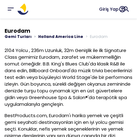
account_circle
search
Giriş Yap
Eurodam
Gemi Turları
Holland America Line
Eurodam
2104 Yolcu , 236m Uzunluk, 32m Genişlik ile ilk Signature
Class gemimiz Eurodam, zarafet ve mükemmelliğin
somut örneğidir. B.B. King's Blues Club'da klasik R&B ile
dans edin, Billboard Onboard'da müzik trivia becerilerinizi
test edin veya büyüleyici World Stage'de bir performans
izleyin. Gün boyunca, sürekli değişen okyanus zemininde
denizde turşu topu oynamak için en üst güvertelere
gidin veya Greenhouse Spa & Salon®'da terapötik spa
uygulamalarıyla gençleşin.
BestProducts.com, Eurodam'ı harika yemek ve çeşitli
gemi seyahati destinasyonları için en iyi yolcu gemisi
seçti. Konuklar, nefis yemek seçeneklerinin ve yemek
pişirme derslerinin yanı sıra dünya çapında bir dizi