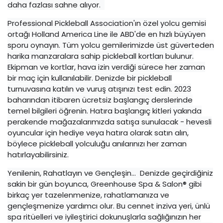
daha fazlası sahne alıyor.
Professional Pickleball Association'ın özel yolcu gemisi
ortağı Holland America Line ile ABD'de en hızlı büyüyen
sporu oynayın. Tüm yolcu gemilerimizde üst güverteden
harika manzaralara sahip pickleball kortları bulunur.
Ekipman ve kortlar, hava izin verdiği sürece her zaman
bir maç için kullanılabilir. Denizde bir pickleball
turnuvasına katılın ve vuruş atışınızı test edin. 2023
baharından itibaren ücretsiz başlangıç ​​derslerinde
temel bilgileri öğrenin. Hatıra başlangıç ​​kitleri yakında
perakende mağazalarımızda satışa sunulacak - hevesli
oyuncular için hediye veya hatıra olarak satın alın,
böylece pickleball yolculuğu anılarınızı her zaman
hatırlayabilirsiniz.
Yenilenin, Rahatlayın ve Gençleşin… Denizde geçirdiğiniz
sakin bir gün boyunca, Greenhouse Spa & Salon® gibi
birkaç yer tazelenmenize, rahatlamanıza ve
gençleşmenize yardımcı olur. Bu cennet inziva yeri, ünlü
spa ritüelleri ve iyileştirici dokunuşlarla sağlığınızın her