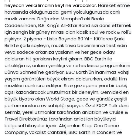
heyecan verici limanın keyfine varacaklar.
Hareket etme
havasında olduğunuzda, gemi yolculuğunuzda canlı
müzik zamanı. Doğrudan Memphis'teki Beale
Caddesi'nden, B.B. King's All-Star Band sizi dans ettirmek
için zengin bir güney mirası olan klasik soul ve rock & roll'u
pişiriyor. 2 piyano - Liste Başında 60 Yıl - 100'lerce Şarkı.
Birlikte şarkı söyleyin, müzik trivia becerilerinizi test edin
veya sadece arkanıza yaslanın ve her gece odayı
dolduran hit şarkıların keyfini çıkarın. BBC Earth ile
ortaklığımız, onların yenilikçi ve nefes kesici programlarını
Dünya Sahnesi'ne getiriyor. BBC Earth'ün inanılmaz vahşi
yaşam görüntüleri büyük ekranı doldururken, ödüllü film
müzikleri canlı icra ediliyor. Size gezegene yeni bir bakış
açısı kazandıracak unutulmaz bir deneyim. Gemideki en
büyük tiyatro olan World Stage, gece ve gündüz çeşitli
performanslara ev sahipliği yapıyor. Özel EXC® Talk ders
serimiz, yerel uzmanlar tarafından anlatılan ve Cruise &
Travel Direktörünüz tarafından anlatılan büyüleyici
bölgesel hikayeler içerir. Akşamları Step One Dance
Company, vokalist Cantaré, BBC Earth in Concert ve