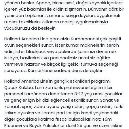
yönünü besler. Spada, birinci sınıf, doğal kaynaklı içerikler
içeren yüz bakımları ile cildinizi şımartın. Dünyanın dört bir
yanından toplanan, zamana saygı duyulan, uygulamalı
masaj tekniklerini kullanan masaj uygulamalarıyla
vücudunuzu da besleyin.
Holland America Line geminizin Kumarhanesi çok çeşitli
oyun seçenekleri sunar. İster kumar makinelerini tercih
edin, ister blackjack veya pokerde şansınızı denemek
isteyin, bayilerimiz ve personelimiz ücretsiz eğitim
vermeye hazırdır ve birçok ilgi çekici turnuva seçeneği
sunuyoruz. Kumarhane sadece denizde açıktır.
Holland America Line'ın gençlik etkinlikleri programı
Çocuk Kulübü, tam zamanlı, profesyonel eğitimli bir
personel tarafından denetlenen 3-17 yaş arası çocuklar
ve gençler için bir dizi eğlenceli etkinlik sunar. Sanat ve
zanaat, spor, video oyunu yarışmaları, çöpçü avları, zorlu
takım oyunları ve temalı partiler için kendi yaşlarındaki
diğer çocuklara katılma fırsatı bulacaklar. Not: Tüm
Efsanevi ve Büyük Yolculuklar dahil 25 gün ve üzeri tekne