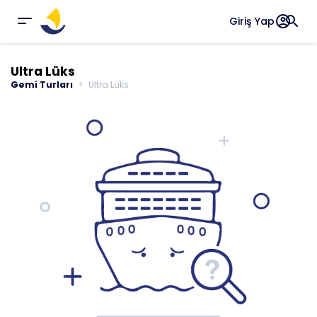
account_circle
search
Giriş Yap
Ultra Lüks
Gemi Turları
Ultra Lüks