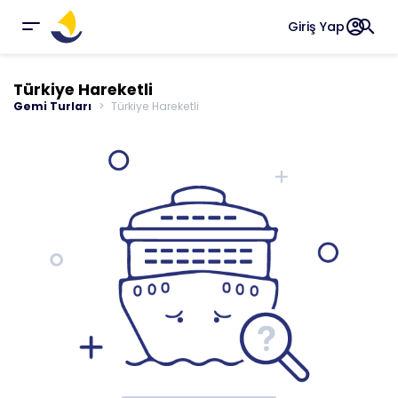
account_circle
search
Giriş Yap
Türkiye Hareketli
Gemi Turları
Türkiye Hareketli