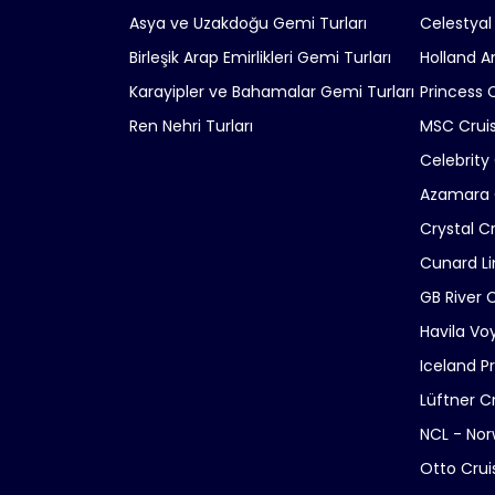
Asya ve Uzakdoğu Gemi Turları
Celestyal
Birleşik Arap Emirlikleri Gemi Turları
Holland A
Karayipler ve Bahamalar Gemi Turları
Princess 
Ren Nehri Turları
MSC Crui
Celebrity
Azamara 
Crystal C
Cunard Li
GB River 
Havila Vo
Iceland P
Lüftner C
NCL - Nor
Otto Crui