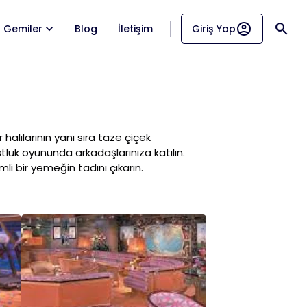
account_circle
search
Gemiler
Blog
İletişim
Giriş Yap
halılarının yanı sıra taze çiçek
luk oyununda arkadaşlarınıza katılın.
li bir yemeğin tadını çıkarın.