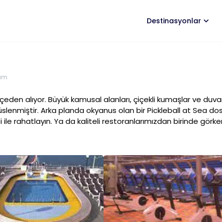
Destinasyonlar
am
eden alıyor. Büyük kamusal alanları, çiçekli kumaşlar ve duvar 
enmiştir. Arka planda okyanus olan bir Pickleball at Sea dost
e rahatlayın. Ya da kaliteli restoranlarımızdan birinde görkem