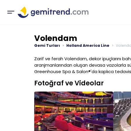
Volendam
Gemi Turları
Holland America Line
Volend
Zarif ve ferah Volendam, dekor ipuçlarını bahç
aranjmanlarından oluşan devasa vazolarla süsl
Greenhouse Spa & Salon®'da kaplıca tedavisi il
Fotoğraf ve Videolar