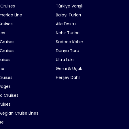
 Cruises
Türkiye Varışlı
merica Line
Balayı Turları
Cruises
Aile Dostu
ses
Nehir Turları
 Cruises
Sadece Kabin
Cruises
Dünya Turu
ruises
Ultra Lüks
ne
Gemi & Uçak
Cruises
Herşey Dahil
yages
ro Cruises
ruises
wegian Cruise Lines
se