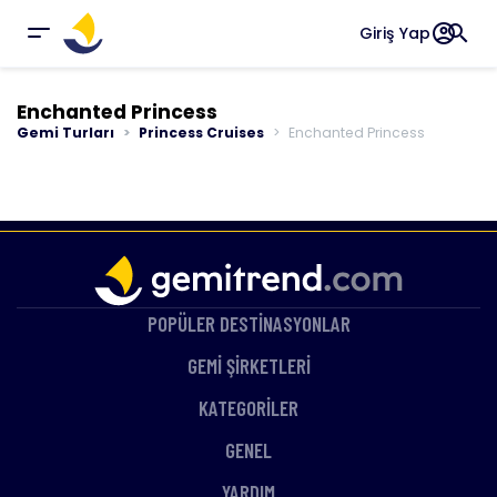
account_circle
search
Giriş Yap
Enchanted Princess
Gemi Turları
Princess Cruises
Enchanted Princess
POPÜLER DESTİNASYONLAR
GEMİ ŞİRKETLERİ
KATEGORİLER
GENEL
YARDIM