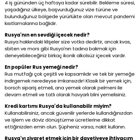
4 iş gününden üç haftaya kadar sürebilir. Bekleme süresi,
yaşadığınız ülkeye, başvurduğunuz vize türüne ve
bulunduğunuz bölgede yürürlükte olan mevcut pandemi
kısıtlamalarına bağlıdır.
Rusya'nın en sevdiği içecek nedir?
Rusya hakkındaki klişeler size votka dedirtir, ancak kvas,
sbiten ve mors gibi Rusya'nın tadına bakmak için
deneyebileceğiniz birkaç ikonik alkolsüz içecek vardır.
En popüler Rus yemeği nedir?
Rus mutfağı çok çeşitli ve kapsamlıdır ve tek bir yemeğe
indirgemek neredeyse imkansızdır! Klasik bir yemek için,
borsch sipariş etmeli, ana yemek olarak pelmeni ile
devam etmeli ve tatlı olarak havyarlı blini yemelisiniz.
Kredi kartımı Rusya'da kullanabilir miyim?
Kullanabilirsiniz, ancak güvenilir yerlerde kullandığınızdan
ve işlem ve döviz dönüştürme ücretlerine dikkat
ettiğinizden emin olun. Şüpheniz varsa, nakit kullanın.
Rusya'yı ziyaret etmek için bir davetiyeye ihtiyacım