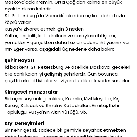
Moskova'daki Kremlin, Orta Çağ'dan kalma en büyük
ayakta duran kaledir.
St. Petersburg'da Venedik'tekinden üç kat daha fazla
köprü vardır.
Rusya'yı ziyaret etmek için 3 neden
Kültür, enginlik, katedrallerin ve sarayların ihtişamı,
yemekler - gerçekten daha fazla nedene ihtiyacınız var
mı? Eğer varsa, aşağıdaki üç nedene daha bakın:
Şehir Hayatı
İki başkent, St. Petersburg ve özellikle Moskova, geceleri
bile canlı kalan iyi gelişmiş şehirlerdir. Gün boyunca,
çeşitli farklı aktiviteler ve ziyaret edilecek yerler sunarlar.
Simgesel manzaralar
Birkaçını saymak gerekirse, Kremlin, Kızıl Meydan, Kış
Sarayı, St.Isaak ve Smolny Katedralleri, Ermitaj, Kizhi
Topluluğu, Rusya'nın Altın Yüzüğü, vb.
Kıyı Deneyimleri
Bir nehir gezisi, sadece bir gemiyle seyahat etmekten
daha fazlasıdır - zamanınızın önemli bir kısmını kıyıda,