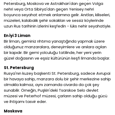
Petersburg, Moskova ve Astrakhan'dan geçen Volga
nehri veya Orta Sibirya'dan geçen Yenisey nehri
boyunca seyahat etmek anlamına gelir. Anıtları, kiliseleri,
müzeleri, kalabalık şehir sokakları ve sessiz köylerinde
uzun Rus tarihinin izlerini keşfedin - lüks nehir seyahatiyle.
En İyi 3 Liman
Bir liman, geminiz rıhtıma yanaştığında yapmak üzere
olduğunuz manzaralara, deneyimlere ve anılara açılan
bir kapıdır. Bir gemi yolculuğu tatilinde, her yeni yerin
güzel doğasının ve eşsiz kültürünün keşfi limanda başlar.
St. Petersburg
Rusya'nın kuzey başkenti St. Petersburg, sadece Avrupai
bir havaya sahip, manzara dolu bir şehir merkezine sahip
olmakla kalmaz, aynı zamanda civarda da çok şey
sunabilir. Örneğin, Puşkin'deki Tsarskoe Selo devlet
müzesi ve Peterhof müzesi, çarların sahip olduğu gücü
ve ihtişamı tasvir eder.
Moskova