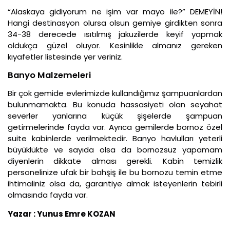
“Alaskaya gidiyorum ne işim var mayo ile?” DEMEYİN!
Hangi destinasyon olursa olsun gemiye girdikten sonra
34-38 derecede ısıtılmış jakuzilerde keyif yapmak
oldukça güzel oluyor. Kesinlikle almanız gereken
kıyafetler listesinde yer veriniz.
Banyo Malzemeleri
Bir çok gemide evlerimizde kullandığımız şampuanlardan
bulunmamakta. Bu konuda hassasiyeti olan seyahat
severler yanlarına küçük şişelerde şampuan
getirmelerinde fayda var. Ayrıca gemilerde bornoz özel
suite kabinlerde verilmektedir. Banyo havlulları yeterli
büyüklükte ve sayıda olsa da bornozsuz yapamam
diyenlerin dikkate alması gerekli. Kabin temizlik
personelinize ufak bir bahşiş ile bu bornozu temin etme
ihtimaliniz olsa da, garantiye almak isteyenlerin tebirli
olmasında fayda var.
Yazar : Yunus Emre KOZAN