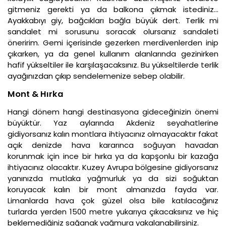
gitmeniz gerekti ya da balkona çıkmak istediniz…
Ayakkabıyı giy, bağcıkları bağla büyük dert. Terlik mi
sandalet mi sorusunu soracak olursanız sandaleti
öneririm. Gemi içerisinde gezerken merdivenlerden inip
çıkarken, ya da genel kullanım alanlarında gezinirken
hafif yükseltiler ile karşılaşacaksınız. Bu yükseltilerde terlik
ayağınızdan çıkıp sendelemenize sebep olabilir.
Mont & Hırka
Hangi dönem hangi destinasyona gideceğinizin önemi
büyüktür. Yaz aylarında Akdeniz seyahatlerine
gidiyorsanız kalın montlara ihtiyacınız olmayacaktır fakat
açık denizde hava kararınca soğuyan havadan
korunmak için ince bir hırka ya da kapşonlu bir kazağa
ihtiyacınız olacaktır. Kuzey Avrupa bölgesine gidiyorsanız
yanınızda mutlaka yağmurluk ya da sizi soğuktan
koruyacak kalın bir mont almanızda fayda var.
Limanlarda hava çok güzel olsa bile katılacağınız
turlarda yerden 1500 metre yukarıya çıkacaksınız ve hiç
beklemediğiniz sağanak yağmura yakalanabilirsiniz.