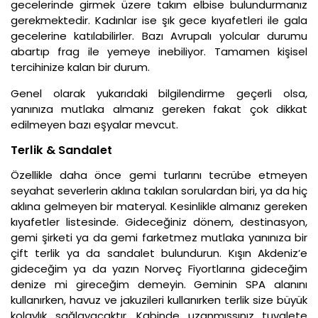
gecelerinde girmek üzere takım elbise bulundurmanız
gerekmektedir. Kadınlar ise şık gece kıyafetleri ile gala
gecelerine katılabilirler. Bazı Avrupalı yolcular durumu
abartıp frag ile yemeye inebiliyor. Tamamen kişisel
tercihinize kalan bir durum.
Genel olarak yukarıdaki bilgilendirme geçerli olsa,
yanınıza mutlaka almanız gereken fakat çok dikkat
edilmeyen bazı eşyalar mevcut.
Terlik & Sandalet
Özellikle daha önce gemi turlarını tecrübe etmeyen
seyahat severlerin aklına takılan sorulardan biri, ya da hiç
aklına gelmeyen bir materyal. Kesinlikle almanız gereken
kıyafetler listesinde. Gideceğiniz dönem, destinasyon,
gemi şirketi ya da gemi farketmez mutlaka yanınıza bir
çift terlik ya da sandalet bulundurun. Kışın Akdeniz’e
gideceğim ya da yazın Norveç Fiyortlarına gideceğim
denize mi gireceğim demeyin. Geminin SPA alanını
kullanırken, havuz ve jakuzileri kullanırken terlik size büyük
kolaylık sağlayacaktır. Kabinde uzanmışsınız tuvalete