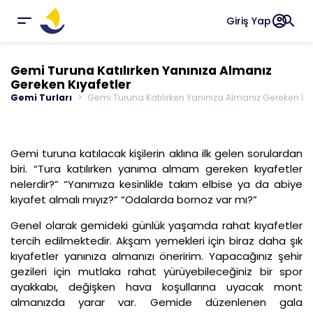
account_circle
search
Giriş Yap
Gemi Turuna Katılırken Yanınıza Almanız
Gereken Kıyafetler
Gemi Turları
Gemi Turuna Katılırken Yanınıza Almanız Gereken Kıy
Gemi turuna katılacak kişilerin aklına ilk gelen sorulardan
biri. “Tura katılırken yanıma almam gereken kıyafetler
nelerdir?” “Yanımıza kesinlikle takım elbise ya da abiye
kıyafet almalı mıyız?” “Odalarda bornoz var mı?”
Genel olarak gemideki günlük yaşamda rahat kıyafetler
tercih edilmektedir. Akşam yemekleri için biraz daha şık
kıyafetler yanınıza almanızı öneririm. Yapacağınız şehir
gezileri için mutlaka rahat yürüyebileceğiniz bir spor
ayakkabı, değişken hava koşullarına uyacak mont
almanızda yarar var. Gemide düzenlenen gala