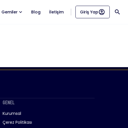
account_circle
search
Gemiler
Blog
İletişim
Giriş Yap
GENEL
Kurumsal
Çerez Politikası