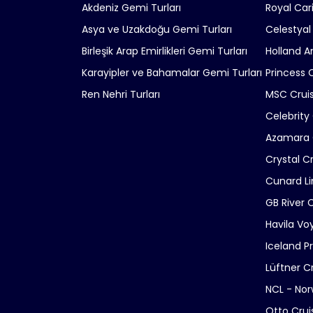
Akdeniz Gemi Turları
Royal Car
Asya ve Uzakdoğu Gemi Turları
Celestyal
Birleşik Arap Emirlikleri Gemi Turları
Holland A
Karayipler ve Bahamalar Gemi Turları
Princess 
Ren Nehri Turları
MSC Crui
Celebrity
Azamara 
Crystal C
Cunard Li
GB River 
Havila Vo
Iceland P
Lüftner C
NCL - Nor
Otto Crui