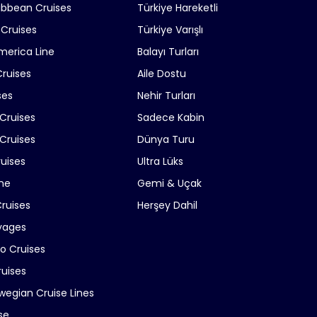
ibbean Cruises
Türkiye Hareketli
 Cruises
Türkiye Varışlı
merica Line
Balayı Turları
Cruises
Aile Dostu
ses
Nehir Turları
 Cruises
Sadece Kabin
Cruises
Dünya Turu
ruises
Ultra Lüks
ne
Gemi & Uçak
Cruises
Herşey Dahil
yages
ro Cruises
ruises
wegian Cruise Lines
se