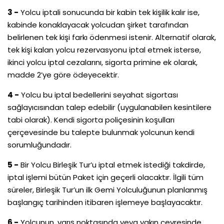
3 -
Yolcu iptali sonucunda bir kabin tek kişilik kalır ise,
kabinde konaklayacak yolcudan şirket tarafından
belirlenen tek kişi farkı ödenmesi istenir. Alternatif olarak,
tek kişi kalan yolcu rezervasyonu iptal etmek isterse,
ikinci yolcu iptal cezalarını, sigorta primine ek olarak,
madde 2’ye göre ödeyecektir.
4 -
Yolcu bu iptal bedellerini seyahat sigortası
sağlayıcısından talep edebilir (uygulanabilen kesintilere
tabi olarak). Kendi sigorta poliçesinin koşulları
çerçevesinde bu talepte bulunmak yolcunun kendi
sorumluğundadır.
5 -
Bir Yolcu Birleşik Tur’u iptal etmek istediği takdirde,
iptal işlemi bütün Paket için geçerli olacaktır. İlgili tüm
süreler, Birleşik Tur’un ilk Gemi Yolculuğunun planlanmış
başlangıç tarihinden itibaren işlemeye başlayacaktır.
6 -
Yolcunun, varış noktasında veya yakın çevresinde