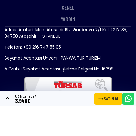
GENEL
YARDIM
Adres: Atatürk Mah. Atasehir Blv. Gardenya 7/1 Kat:22 D:135,
34758 Ataşehir – İSTANBUL
Telefon: +90 216 747 55 05
Seyahat Acentası Ünvanı : PANWA TUR TURİZM
A Grubu Seyahat Acentası İşletme Belgesi No: 16298
03 Nisan 2027
expand_less
trending_flat
SATIN AL
3.948€
Copyright © 2024 - Gemitrend.com