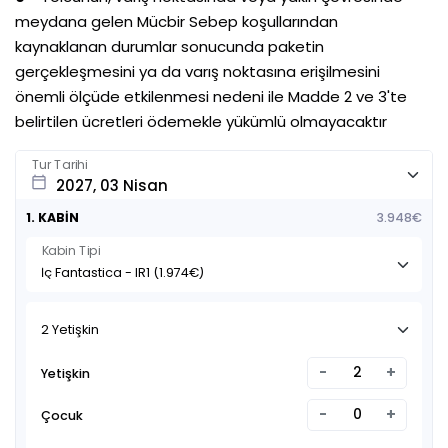
meydana gelen Mücbir Sebep koşullarından
kaynaklanan durumlar sonucunda paketin
gerçekleşmesini ya da varış noktasına erişilmesini
önemli ölçüde etkilenmesi nedeni ile Madde 2 ve 3'te
belirtilen ücretleri ödemekle yükümlü olmayacaktır
Tur Tarihi
calendar_today
1. KABİN
3.948€
Kabin Tipi
2 Yetişkin
-
+
Yetişkin
-
+
Çocuk