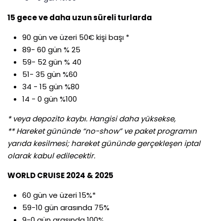
15 gece ve daha uzun süreli turlarda
90 gün ve üzeri 50€ kişi başı *
89- 60 gün % 25
59- 52 gün % 40
51- 35 gün %60
34 - 15 gün %80
14 - 0 gün %100
* veya depozito kaybı. Hangisi daha yüksekse,
** Hareket gününde “no-show” ve paket programın
yarıda kesilmesi; hareket gününde gerçekleşen iptal
olarak kabul edilecektir.
WORLD CRUISE 2024 & 2025
60 gün ve üzeri 15%*
59-10 gün arasında 75%
9-0 gün arasında 100%