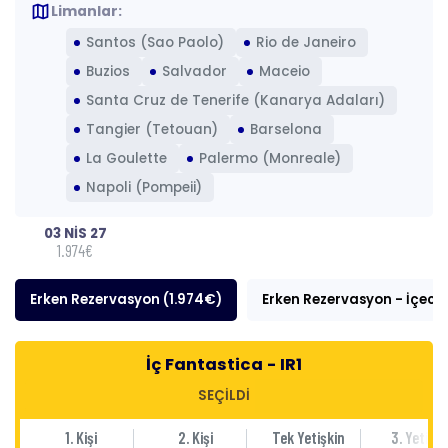
map
Limanlar:
Santos (Sao Paolo)
Rio de Janeiro
Buzios
Salvador
Maceio
Santa Cruz de Tenerife (Kanarya Adaları)
Tangier (Tetouan)
Barselona
La Goulette
Palermo (Monreale)
Napoli (Pompeii)
03 NİS 27
1.974€
Erken Rezervasyon (1.974€)
Erken Rezervasyon - İçece
İç Fantastica - IR1
SEÇİLDİ
1. Kişi
2. Kişi
Tek Yetişkin
3. Yetişki