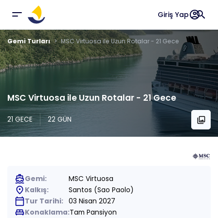
account_circle
search
Giriş Yap
Gemi Turları
MSC Virtuosa ile Uzun Rotalar - 21 Gece
MSC Virtuosa ile Uzun Rotalar - 21 Gece
21 GECE
22 GÜN
collections
directions_boat
Gemi:
MSC Virtuosa
place
Kalkış:
Santos (Sao Paolo)
calendar_today
Tur Tarihi:
03 Nisan 2027
king_bed
Konaklama:
Tam Pansiyon