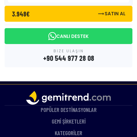
3.948€
trending_flat
SATIN AL
CANLI DESTEK
BİZE ULAŞIN
+90 544 977 28 08
POPÜLER DESTİNASYONLAR
GEMİ ŞİRKETLERİ
KATEGORİLER