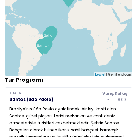
Maceio
Salvador
Rio de Janeiro
Buzios
Santos (Sao Paolo)
Leaflet
| Gemitrend.com
Tur Programı
1. Gün
Varış:
Kalkış:
Santos (Sao Paolo)
-
18:00
Brezilya'nın São Paulo eyaletindeki bir kıyı kenti olan
Santos, güzel plajları, tarihi mekanları ve canlı deniz
atmosferiyle turistleri cezbetmektedir. Şehrin Santos
Bahçeleri olarak bilinen ikonik sahil bahçesi, karmaşık