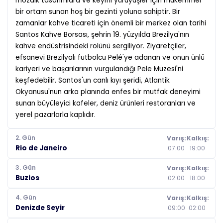
mozaik tasarımlara ve keyifli yürüyüşler için mükemmel
bir ortam sunan hoş bir gezinti yoluna sahiptir. Bir
zamanlar kahve ticareti için önemli bir merkez olan tarihi
Santos Kahve Borsası, şehrin 19. yüzyılda Brezilya'nın
kahve endüstrisindeki rolünü sergiliyor. Ziyaretçiler,
efsanevi Brezilyalı futbolcu Pelé'ye adanan ve onun ünlü
kariyeri ve başarılarının vurgulandığı Pele Müzesi'ni
keşfedebilir. Santos'un canlı kıyı şeridi, Atlantik
Okyanusu'nun arka planında enfes bir mutfak deneyimi
sunan büyüleyici kafeler, deniz ürünleri restoranları ve
yerel pazarlarla kaplıdır.
2. Gün
Varış:
Kalkış:
Rio de Janeiro
07:00
19:00
3. Gün
Varış:
Kalkış:
Buzios
02:00
18:00
4. Gün
Varış:
Kalkış:
Denizde Seyir
09:00
02:00