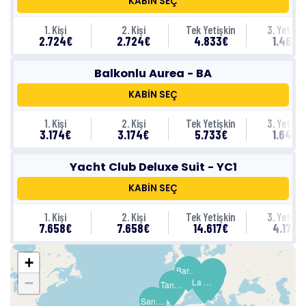
KABİN SEÇ
1. Kişi
2. Kişi
Tek Yetişkin
3. Yetişki
2.724€
2.724€
4.833€
1.464€
Balkonlu Aurea - BA
KABİN SEÇ
1. Kişi
2. Kişi
Tek Yetişkin
3. Yetişki
3.174€
3.174€
5.733€
1.644€
Yacht Club Deluxe Suit - YC1
KABİN SEÇ
1. Kişi
2. Kişi
Tek Yetişkin
3. Yetişki
7.658€
7.658€
14.617€
4.178€
+
Barselona
Napoli (Pompeii)
Palermo (Monreale)
−
La Goulette
Tangier (Tetouan)
Santa Cruz de Tenerife (Kanarya Adaları)