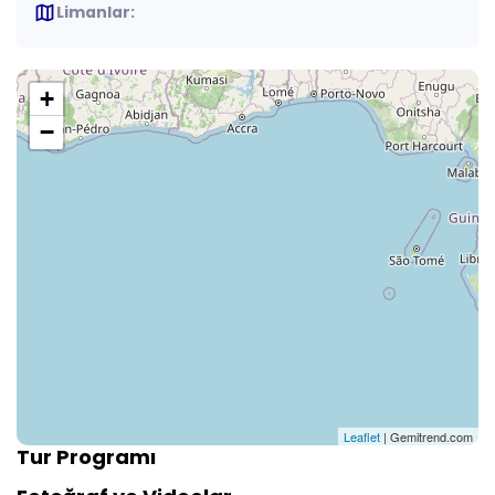
map
Limanlar:
+
−
Leaflet
| Gemitrend.com
Tur Programı