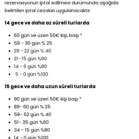
rezervasyonun iptal edilmesi durumunda aşağıda
belirtilen iptal cezaları uygulanacaktır.
14 gece ve daha az süreli turlarda
60 gün ve üzeri 50€ kişi, başı *
59 - 30 gün % 25
29 - 22 gün % 40
21- 15 gün %60
14 - 6 gün %80
5 - 0 gün %100
15 gece ve daha uzun süreli turlarda
90 gün ve üzeri 50€ kişi başı *
89- 60 gün % 25
59- 52 gün % 40
51- 35 gün %60
34 - 15 gün %80
14 - 0 gün %100