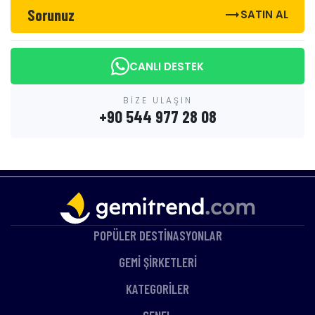
Sorunuz
trending_flat
SATIN AL
CANLI DESTEK
BİZE ULAŞIN
+90 544 977 28 08
POPÜLER DESTİNASYONLAR
GEMİ ŞİRKETLERİ
KATEGORİLER