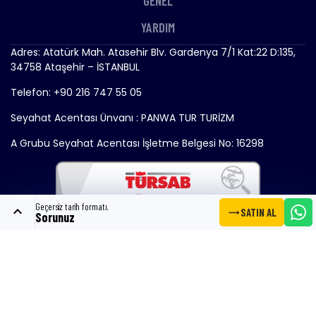
GENEL
YARDIM
Adres: Atatürk Mah. Atasehir Blv. Gardenya 7/1 Kat:22 D:135,
34758 Ataşehir – İSTANBUL
Telefon: +90 216 747 55 05
Seyahat Acentası Ünvanı : PANWA TUR TURİZM
A Grubu Seyahat Acentası İşletme Belgesi No: 16298
Geçersiz tarih formatı.
expand_less
trending_flat
SATIN AL
Sorunuz
Copyright © 2024 - Gemitrend.com