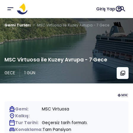
account_circle
search
Giriş Yap
Gemi Turları
MSC Virtuosa ile Kuzey Avrupa - 7 Gece
MSC Virtuosa ile Kuzey Avrupa - 7 Gece
GECE
1 GÜN
collections
directions_boat
Gemi:
MSC Virtuosa
place
Kalkış:
calendar_today
Tur Tarihi:
Geçersiz tarih formatı.
king_bed
Konaklama:
Tam Pansiyon