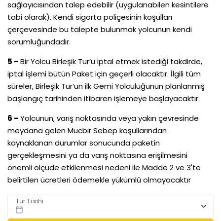
sağlayıcısından talep edebilir (uygulanabilen kesintilere
tabi olarak). Kendi sigorta poliçesinin koşulları
çerçevesinde bu talepte bulunmak yolcunun kendi
sorumluğundadır.
5 -
Bir Yolcu Birleşik Tur’u iptal etmek istediği takdirde,
iptal işlemi bütün Paket için geçerli olacaktır. İlgili tüm
süreler, Birleşik Tur’un ilk Gemi Yolculuğunun planlanmış
başlangıç tarihinden itibaren işlemeye başlayacaktır.
6 -
Yolcunun, varış noktasında veya yakın çevresinde
meydana gelen Mücbir Sebep koşullarından
kaynaklanan durumlar sonucunda paketin
gerçekleşmesini ya da varış noktasına erişilmesini
önemli ölçüde etkilenmesi nedeni ile Madde 2 ve 3'te
belirtilen ücretleri ödemekle yükümlü olmayacaktır
Tur Tarihi
calendar_today