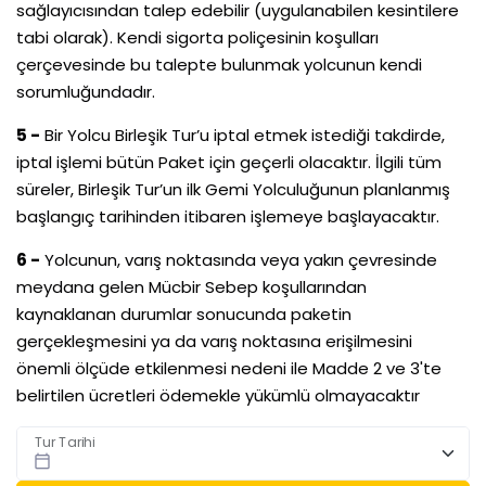
sağlayıcısından talep edebilir (uygulanabilen kesintilere
tabi olarak). Kendi sigorta poliçesinin koşulları
çerçevesinde bu talepte bulunmak yolcunun kendi
sorumluğundadır.
5 -
Bir Yolcu Birleşik Tur’u iptal etmek istediği takdirde,
iptal işlemi bütün Paket için geçerli olacaktır. İlgili tüm
süreler, Birleşik Tur’un ilk Gemi Yolculuğunun planlanmış
başlangıç tarihinden itibaren işlemeye başlayacaktır.
6 -
Yolcunun, varış noktasında veya yakın çevresinde
meydana gelen Mücbir Sebep koşullarından
kaynaklanan durumlar sonucunda paketin
gerçekleşmesini ya da varış noktasına erişilmesini
önemli ölçüde etkilenmesi nedeni ile Madde 2 ve 3'te
belirtilen ücretleri ödemekle yükümlü olmayacaktır
Tur Tarihi
calendar_today