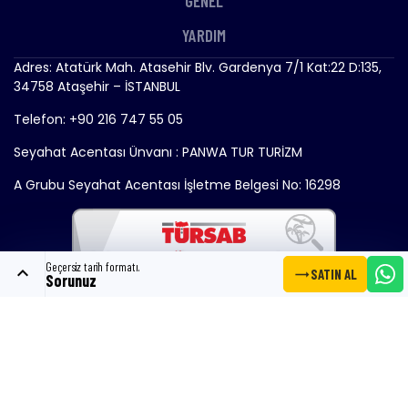
GENEL
YARDIM
Adres: Atatürk Mah. Atasehir Blv. Gardenya 7/1 Kat:22 D:135,
34758 Ataşehir – İSTANBUL
Telefon: +90 216 747 55 05
Seyahat Acentası Ünvanı : PANWA TUR TURİZM
A Grubu Seyahat Acentası İşletme Belgesi No: 16298
Geçersiz tarih formatı.
expand_less
trending_flat
SATIN AL
Sorunuz
Copyright © 2024 - Gemitrend.com