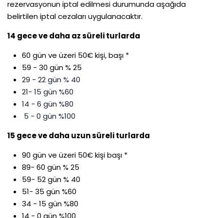
rezervasyonun iptal edilmesi durumunda aşağıda
belirtilen iptal cezaları uygulanacaktır.
14 gece ve daha az süreli turlarda
60 gün ve üzeri 50€ kişi, başı *
59 - 30 gün % 25
29 - 22 gün % 40
21- 15 gün %60
14 - 6 gün %80
5 - 0 gün %100
15 gece ve daha uzun süreli turlarda
90 gün ve üzeri 50€ kişi başı *
89- 60 gün % 25
59- 52 gün % 40
51- 35 gün %60
34 - 15 gün %80
14 - 0 gün %100