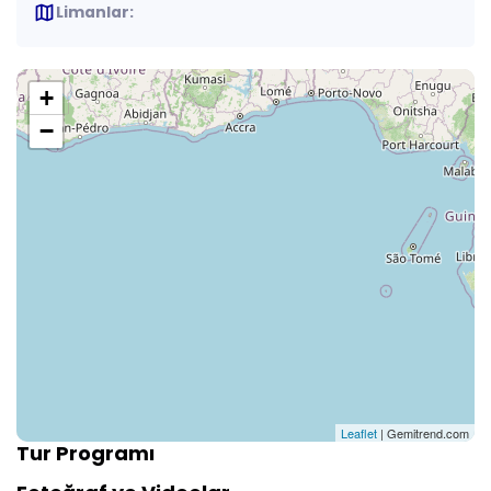
map
Limanlar:
+
−
Leaflet
| Gemitrend.com
Tur Programı