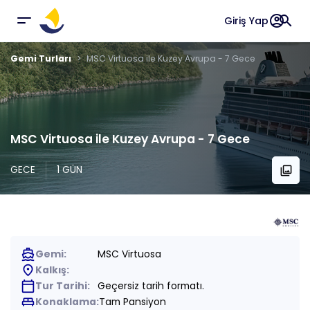
account_circle
search
Giriş Yap
Gemi Turları
MSC Virtuosa ile Kuzey Avrupa - 7 Gece
MSC Virtuosa ile Kuzey Avrupa - 7 Gece
GECE
1 GÜN
collections
directions_boat
Gemi:
MSC Virtuosa
place
Kalkış:
calendar_today
Tur Tarihi:
Geçersiz tarih formatı.
king_bed
Konaklama:
Tam Pansiyon