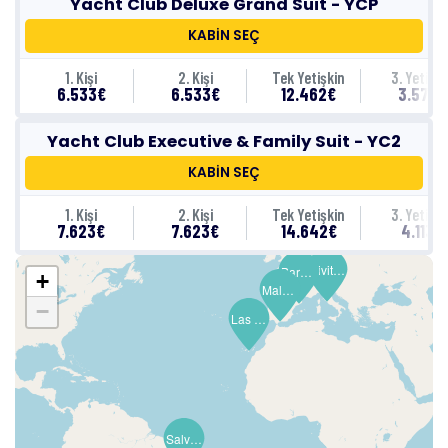
Yacht Club Deluxe Grand Suit - YCP
KABİN SEÇ
1. Kişi
2. Kişi
Tek Yetişkin
3. Yetişki
6.533€
6.533€
12.462€
3.573€
Yacht Club Executive & Family Suit - YC2
KABİN SEÇ
1. Kişi
2. Kişi
Tek Yetişkin
3. Yetişki
7.623€
7.623€
14.642€
4.113€
Civitavecchia (Roma)
Barselona
+
Malaga (Granada)
−
Las Palmas de G.Canaria (Kanarya Adaları)
Salvador