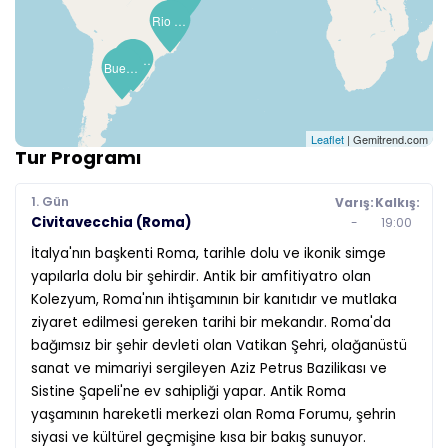
Rio de Janeiro
Montevideo
Buenos Aires
Leaflet
| Gemitrend.com
Tur Programı
1. Gün
Varış:
Kalkış:
Civitavecchia (Roma)
-
19:00
İtalya'nın başkenti Roma, tarihle dolu ve ikonik simge
yapılarla dolu bir şehirdir. Antik bir amfitiyatro olan
Kolezyum, Roma'nın ihtişamının bir kanıtıdır ve mutlaka
ziyaret edilmesi gereken tarihi bir mekandır. Roma'da
bağımsız bir şehir devleti olan Vatikan Şehri, olağanüstü
sanat ve mimariyi sergileyen Aziz Petrus Bazilikası ve
Sistine Şapeli'ne ev sahipliği yapar. Antik Roma
yaşamının hareketli merkezi olan Roma Forumu, şehrin
siyasi ve kültürel geçmişine kısa bir bakış sunuyor.