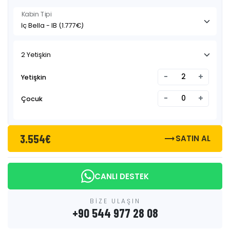
Kabin Tipi
2 Yetişkin
-
+
Yetişkin
-
+
Çocuk
3.554€
trending_flat
SATIN AL
CANLI DESTEK
BİZE ULAŞIN
+90 544 977 28 08