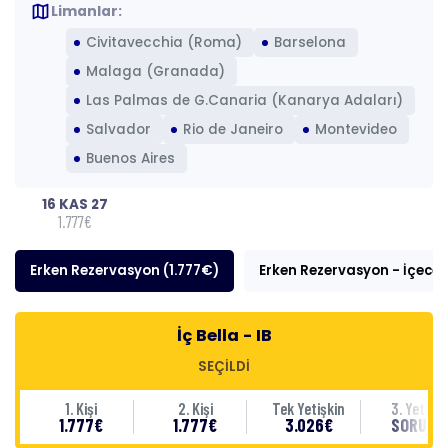
map
Limanlar:
Civitavecchia (Roma)
Barselona
Malaga (Granada)
Las Palmas de G.Canaria (Kanarya Adaları)
Salvador
Rio de Janeiro
Montevideo
Buenos Aires
16 KAS 27
1.777€
Erken Rezervasyon (1.777€)
Erken Rezervasyon - İçecek
İç Bella - IB
SEÇİLDİ
1. Kişi
2. Kişi
Tek Yetişkin
3. Yetişki
1.777€
1.777€
3.026€
SORUNU