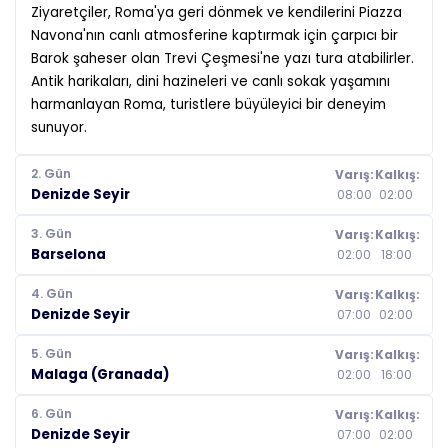
Ziyaretçiler, Roma'ya geri dönmek ve kendilerini Piazza
Navona'nın canlı atmosferine kaptırmak için çarpıcı bir
Barok şaheser olan Trevi Çeşmesi'ne yazı tura atabilirler.
Antik harikaları, dini hazineleri ve canlı sokak yaşamını
harmanlayan Roma, turistlere büyüleyici bir deneyim
sunuyor.
2. Gün
Varış:
Kalkış:
Denizde Seyir
08:00
02:00
3. Gün
Varış:
Kalkış:
Barselona
02:00
18:00
4. Gün
Varış:
Kalkış:
Denizde Seyir
07:00
02:00
5. Gün
Varış:
Kalkış:
Malaga (Granada)
02:00
16:00
6. Gün
Varış:
Kalkış:
Denizde Seyir
07:00
02:00