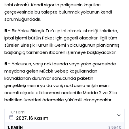
tabi olarak). Kendi sigorta poliçesinin koşulları
çerçevesinde bu talepte bulunmak yolcunun kendi
sorumluğundadır.
5 -
Bir Yolcu Birleşik Tur’u iptal etmek istediği takdirde,
iptal işlemi bütün Paket için geçerli olacaktır. İlgili tüm
süreler, Birleşik Tur’un ilk Gemi Yolculuğunun planlanmış
başlangıç tarihinden itibaren işlemeye başlayacaktır.
6 -
Yolcunun, varış noktasında veya yakın çevresinde
meydana gelen Mücbir Sebep koşullarından
kaynaklanan durumlar sonucunda paketin
gerçekleşmesini ya da varış noktasına erişilmesini
önemli ölçüde etkilenmesi nedeni ile Madde 2 ve 3'te
belirtilen ücretleri ödemekle yükümlü olmayacaktır
Tur Tarihi
calendar_today
1. KABİN
3.554€