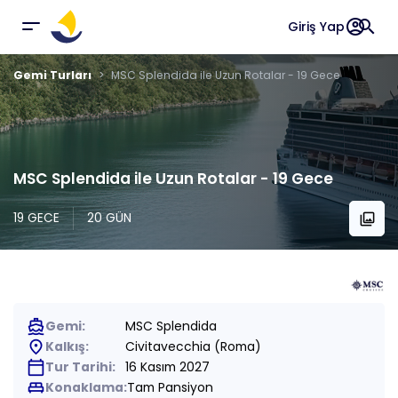
account_circle
search
Giriş Yap
Gemi Turları
MSC Splendida ile Uzun Rotalar - 19 Gece
MSC Splendida ile Uzun Rotalar - 19 Gece
19 GECE
20 GÜN
collections
directions_boat
Gemi:
MSC Splendida
place
Kalkış:
Civitavecchia (Roma)
calendar_today
Tur Tarihi:
16 Kasım 2027
king_bed
Konaklama:
Tam Pansiyon