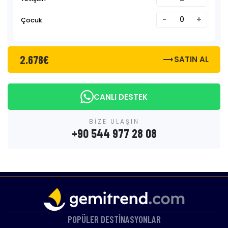
-
+
Çocuk
2.678€
trending_flat
SATIN AL
CANLI DESTEK
BİZE ULAŞIN
+90 544 977 28 08
POPÜLER DESTİNASYONLAR