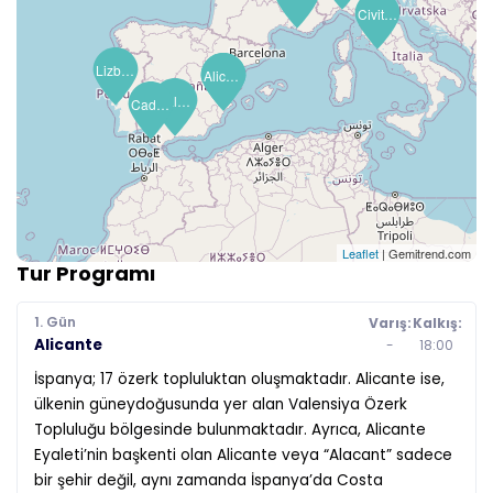
Civitavecchia (Roma)
Lizbon (Cascais)
Alicante
Alicante
Malaga (Granada)
Cadiz (Seville)
Leaflet
| Gemitrend.com
Tur Programı
1. Gün
Varış:
Kalkış:
Alicante
-
18:00
İspanya; 17 özerk topluluktan oluşmaktadır. Alicante ise,
ülkenin güneydoğusunda yer alan Valensiya Özerk
Topluluğu bölgesinde bulunmaktadır. Ayrıca, Alicante
Eyaleti’nin başkenti olan Alicante veya “Alacant” sadece
bir şehir değil, aynı zamanda İspanya’da Costa