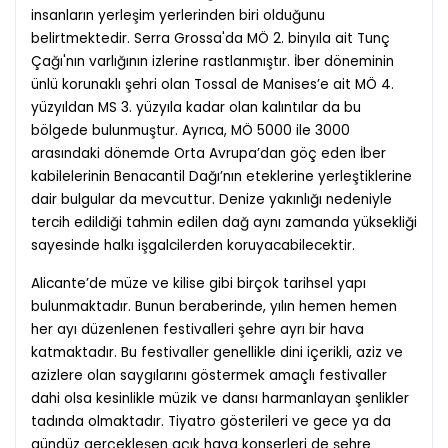
insanların yerleşim yerlerinden biri olduğunu
belirtmektedir. Serra Grossa'da MÖ 2. binyıla ait Tunç
Çağı'nın varlığının izlerine rastlanmıştır. İber döneminin
ünlü korunaklı şehri olan Tossal de Manises’e ait MÖ 4.
yüzyıldan MS 3. yüzyıla kadar olan kalıntılar da bu
bölgede bulunmuştur. Ayrıca, MÖ 5000 ile 3000
arasındaki dönemde Orta Avrupa’dan göç eden İber
kabilelerinin Benacantil Dağı’nın eteklerine yerleştiklerine
dair bulgular da mevcuttur. Denize yakınlığı nedeniyle
tercih edildiği tahmin edilen dağ aynı zamanda yüksekliği
sayesinde halkı işgalcilerden koruyacabilecektir.
Alicante’de müze ve kilise gibi birçok tarihsel yapı
bulunmaktadır. Bunun beraberinde, yılın hemen hemen
her ayı düzenlenen festivalleri şehre ayrı bir hava
katmaktadır. Bu festivaller genellikle dini içerikli, aziz ve
azizlere olan saygılarını göstermek amaçlı festivaller
dahi olsa kesinlikle müzik ve dansı harmanlayan şenlikler
tadında olmaktadır. Tiyatro gösterileri ve gece ya da
gündüz gerçekleşen açık hava konserleri de şehre