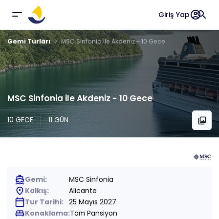
account_circle
search
Giriş Yap
Gemi Turları
MSC Sinfonia ile Akdeniz - 10 Gece
MSC Sinfonia ile Akdeniz - 10 Gece
10 GECE
11 GÜN
collections
directions_boat
Gemi:
MSC Sinfonia
place
Kalkış:
Alicante
calendar_today
Tur Tarihi:
25 Mayıs 2027
king_bed
Konaklama:
Tam Pansiyon