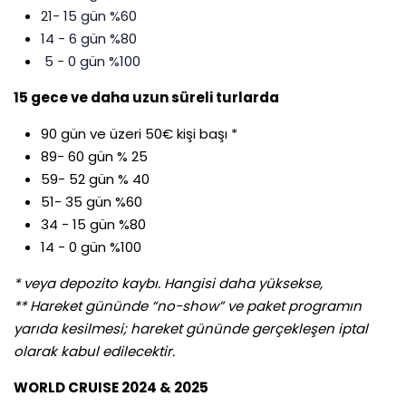
21- 15 gün %60
14 - 6 gün %80
5 - 0 gün %100
15 gece ve daha uzun süreli turlarda
90 gün ve üzeri 50€ kişi başı *
89- 60 gün % 25
59- 52 gün % 40
51- 35 gün %60
34 - 15 gün %80
14 - 0 gün %100
* veya depozito kaybı. Hangisi daha yüksekse,
** Hareket gününde “no-show” ve paket programın
yarıda kesilmesi; hareket gününde gerçekleşen iptal
olarak kabul edilecektir.
WORLD CRUISE 2024 & 2025