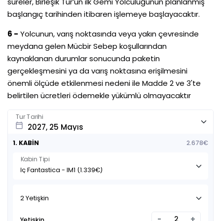
süreler, Birleşik Tur’un ilk Gemi Yolculuğunun planlanmış
başlangıç tarihinden itibaren işlemeye başlayacaktır.
6 -
Yolcunun, varış noktasında veya yakın çevresinde
meydana gelen Mücbir Sebep koşullarından
kaynaklanan durumlar sonucunda paketin
gerçekleşmesini ya da varış noktasına erişilmesini
önemli ölçüde etkilenmesi nedeni ile Madde 2 ve 3'te
belirtilen ücretleri ödemekle yükümlü olmayacaktır
Tur Tarihi
calendar_today
1. KABİN
2.678€
Kabin Tipi
2 Yetişkin
-
+
Yetişkin