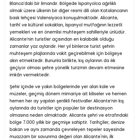
Blanca’daki bir limandır. Bölgede İspanyolca ağırlıklı
olmak üzere ülkenin bir diğer resmi dili olan Katalancanın
bask lehçesi Valensiyaca konuşulmaktadır. Alicante,
tarihî ve kültürel sokakları, İspanyol mutfağının lezzetli
yemekleri ve en önemlisi muhteşem sahilleriyle ünlüdür.
Alicante’nin turistler açısından en kalabalık olduğu
zamanlar yaz aylarıdır. Her yıl binlerce turist şehrin
muhteşem plajlarında vakit geçirebilmek için bölgeye
akın etmektedir. Bununla birlikte, kış aylarının da ılık
geçiyor olması şehre yönelik turizmin devam etmesine
imkân vermektedir.
Şehir içinde ve yakın bölgelerinde yer alan kale ve
müzeler, geçmiş dönem mimariye ait kiliseler ve hemen
hemen her ay yapılan şenlikli festivaller Alicante’nin kış
aylarında da turistler için popüler bir destinasyon
olmasına neden olmaktadır. Alicante şehri ve etrafındaki
bölge 7.000 yıllık bir geçmişe sahiptir. Tarihçiler, denize
bakan ve aynı zamanda çevreleyen tepeler sayesinde
muazzam bir savunma değeri olan Alicante'nin, ilk