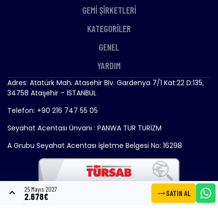
GEMİ ŞİRKETLERİ
KATEGORİLER
GENEL
YARDIM
Adres: Atatürk Mah. Atasehir Blv. Gardenya 7/1 Kat:22 D:135,
34758 Ataşehir – İSTANBUL
Telefon: +90 216 747 55 05
Seyahat Acentası Ünvanı : PANWA TUR TURİZM
A Grubu Seyahat Acentası İşletme Belgesi No: 16298
25 Mayıs 2027
expand_less
trending_flat
SATIN AL
2.678€