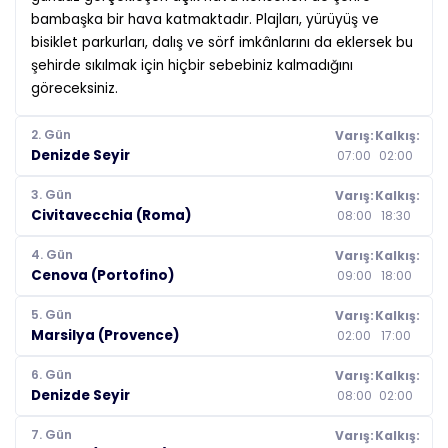
bambaşka bir hava katmaktadır. Plajları, yürüyüş ve
bisiklet parkurları, dalış ve sörf imkânlarını da eklersek bu
şehirde sıkılmak için hiçbir sebebiniz kalmadığını
göreceksiniz.
2. Gün
Varış:
Kalkış:
Denizde Seyir
07:00
02:00
3. Gün
Varış:
Kalkış:
Civitavecchia (Roma)
08:00
18:30
4. Gün
Varış:
Kalkış:
Cenova (Portofino)
09:00
18:00
5. Gün
Varış:
Kalkış:
Marsilya (Provence)
02:00
17:00
6. Gün
Varış:
Kalkış:
Denizde Seyir
08:00
02:00
7. Gün
Varış:
Kalkış: