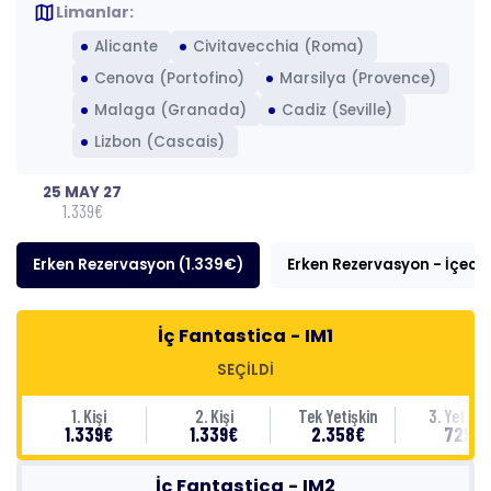
map
Limanlar:
Alicante
Civitavecchia (Roma)
Cenova (Portofino)
Marsilya (Provence)
Malaga (Granada)
Cadiz (Seville)
Lizbon (Cascais)
25 MAY 27
1.339€
Erken Rezervasyon (1.339€)
Erken Rezervasyon - İçecek
İç Fantastica - IM1
SEÇİLDİ
1. Kişi
2. Kişi
Tek Yetişkin
3. Yetişki
1.339€
1.339€
2.358€
729€
İç Fantastica - IM2