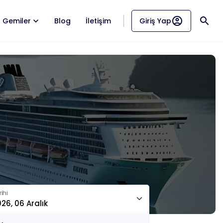
account_circle
search
Gemiler
Blog
İletişim
Giriş Yap
ihi