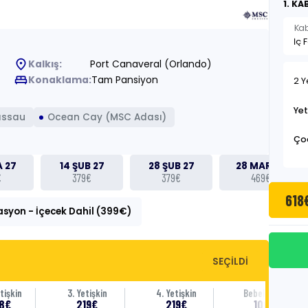
1. KA
Kab
place
Kalkış:
Port Canaveral (Orlando)
king_bed
Konaklama:
Tam Pansiyon
2 Y
Yet
assau
Ocean Cay (MSC Adası)
Ço
A 27
14 ŞUB 27
28 ŞUB 27
28 MAR 27
€
379€
379€
469€
618
asyon - İçecek Dahil (399€)
SEÇİLDİ
tişkin
3. Yetişkin
4. Yetişkin
Bebek (0-1)
8€
219€
219€
100€