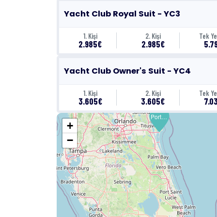
Yacht Club Royal Suit - YC3
1. Kişi
2. Kişi
Tek Ye
2.985€
2.985€
5.7
Yacht Club Owner's Suit - YC4
1. Kişi
2. Kişi
Tek Ye
3.605€
3.605€
7.0
Port Canaveral (Orlando)
Port Canaveral (Orlando)
+
−