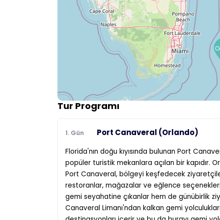
Tur Programı
Port Canaveral (Orlando)
1. Gün
Florida'nın doğu kıyısında bulunan Port Canaver
popüler turistik mekanlara açılan bir kapıdır. 
Port Canaveral, bölgeyi keşfedecek ziyaretçile
restoranlar, mağazalar ve eğlence seçeneklerin
gemi seyahatine çıkanlar hem de günübirlik ziy
Canaveral Limanı'ndan kalkan gemi yolculukları
destinasyonları içerir ve bu da burayı gemi yolc