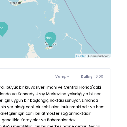
Ocean Cay (MSC Adası)
Ocean Cay (MSC Adası)
Nassau
Leaflet
| Gemitrend.com
Varış:
-
Kalkış:
16:00
al, büyük bir kruvaziyer limanı ve Central Florida'daki
Orlando ve Kennedy Uzay Merkezi'ne yakınlığıyla bilinen
r için uygun bir başlangıç noktası sunuyor. Limanda
in yer aldığı canlı bir sahil alanı bulunmaktadır ve hem
aretçiler için canlı bir atmosfer sağlanmaktadır.
 genellikle Karayipler ve Bahamalar'daki
uluğu meraklıları için bir merkez haline getirir. Ayrıca