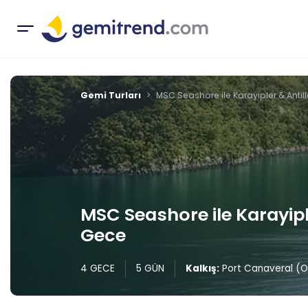
Gemi Turları
MSC Seashore ile Karayipler & Antil
MSC Seashore ile Karayiple
Gece
4 GECE
5 GÜN
Kalkış:
Port Canaveral (O