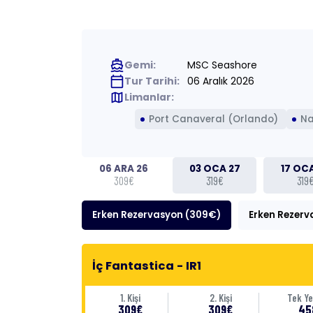
directions_boat
Gemi:
MSC Seashore
calendar_today
Tur Tarihi:
06 Aralık 2026
map
Limanlar:
Port Canaveral (Orlando)
N
06 ARA 26
03 OCA 27
17 OC
309€
319€
319
Erken Rezervasyon (309€)
Erken Rezerv
İç Fantastica - IR1
1. Kişi
2. Kişi
Tek Ye
309€
309€
45