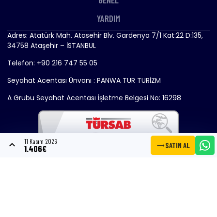
YARDIM
Adres: Atatürk Mah. Atasehir Blv. Gardenya 7/1 Kat:22 D:135,
34758 Ataşehir – İSTANBUL
Telefon: +90 216 747 55 05
Seyahat Acentası Ünvanı : PANWA TUR TURİZM
A Grubu Seyahat Acentası İşletme Belgesi No: 16298
11 Kasım 2026
expand_less
trending_flat
SATIN AL
1.406€
Copyright © 2024 - Gemitrend.com