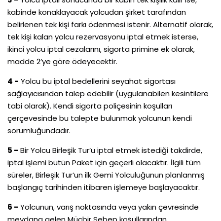
kabinde konaklayacak yolcudan şirket tarafından
belirlenen tek kişi farkı ödenmesi istenir. Alternatif olarak,
tek kişi kalan yolcu rezervasyonu iptal etmek isterse,
ikinci yolcu iptal cezalarını, sigorta primine ek olarak,
madde 2’ye göre ödeyecektir.
4 -
Yolcu bu iptal bedellerini seyahat sigortası
sağlayıcısından talep edebilir (uygulanabilen kesintilere
tabi olarak). Kendi sigorta poliçesinin koşulları
çerçevesinde bu talepte bulunmak yolcunun kendi
sorumluğundadır.
5 -
Bir Yolcu Birleşik Tur’u iptal etmek istediği takdirde,
iptal işlemi bütün Paket için geçerli olacaktır. İlgili tüm
süreler, Birleşik Tur’un ilk Gemi Yolculuğunun planlanmış
başlangıç tarihinden itibaren işlemeye başlayacaktır.
6 -
Yolcunun, varış noktasında veya yakın çevresinde
meydana gelen Mücbir Sebep koşullarından