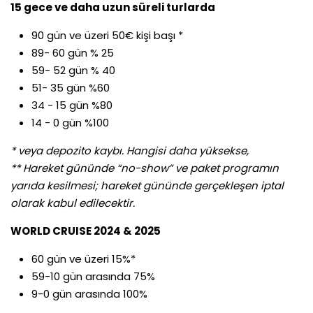
15 gece ve daha uzun süreli turlarda
90 gün ve üzeri 50€ kişi başı *
89- 60 gün % 25
59- 52 gün % 40
51- 35 gün %60
34 - 15 gün %80
14 - 0 gün %100
* veya depozito kaybı. Hangisi daha yüksekse,
** Hareket gününde “no-show” ve paket programın
yarıda kesilmesi; hareket gününde gerçekleşen iptal
olarak kabul edilecektir.
WORLD CRUISE 2024 & 2025
60 gün ve üzeri 15%*
59-10 gün arasında 75%
9-0 gün arasında 100%