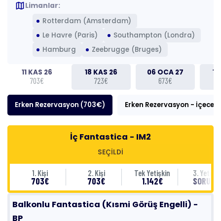
map
Limanlar:
Rotterdam (Amsterdam)
Le Havre (Paris)
Southampton (Londra)
Hamburg
Zeebrugge (Bruges)
11 KAS 26
18 KAS 26
06 OCA 27
13
703€
723€
673€
Erken Rezervasyon (703€)
Erken Rezervasyon - İçecek
İç Fantastica - IM2
SEÇİLDİ
1. Kişi
2. Kişi
Tek Yetişkin
3. Yetişki
703€
703€
1.142€
SORUNU
Balkonlu Fantastica (Kısmi Görüş Engelli) -
BP