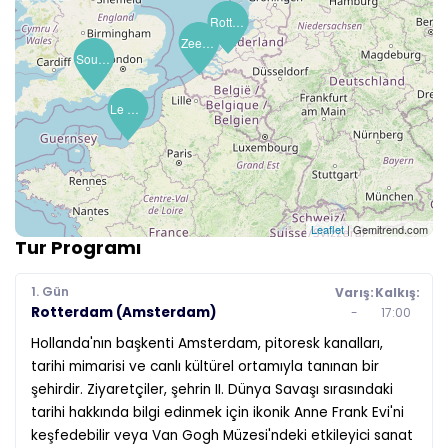
Rotterdam (Amsterdam)
Rotterdam (Amsterdam)
Zeebrugge (Bruges)
Southampton (Londra)
Le Havre (Paris)
Leaflet
| Gemitrend.com
Tur Programı
1. Gün
Varış:
Kalkış:
Rotterdam (Amsterdam)
-
17:00
Hollanda'nın başkenti Amsterdam, pitoresk kanalları,
tarihi mimarisi ve canlı kültürel ortamıyla tanınan bir
şehirdir. Ziyaretçiler, şehrin II. Dünya Savaşı sırasındaki
tarihi hakkında bilgi edinmek için ikonik Anne Frank Evi'ni
keşfedebilir veya Van Gogh Müzesi'ndeki etkileyici sanat