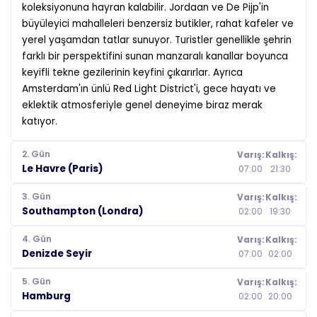
koleksiyonuna hayran kalabilir. Jordaan ve De Pijp'in
büyüleyici mahalleleri benzersiz butikler, rahat kafeler ve
yerel yaşamdan tatlar sunuyor. Turistler genellikle şehrin
farklı bir perspektifini sunan manzaralı kanallar boyunca
keyifli tekne gezilerinin keyfini çıkarırlar. Ayrıca
Amsterdam'ın ünlü Red Light District'i, gece hayatı ve
eklektik atmosferiyle genel deneyime biraz merak
katıyor.
2. Gün
Varış:
Kalkış:
Le Havre (Paris)
07:00
21:30
3. Gün
Varış:
Kalkış:
Southampton (Londra)
02:00
19:30
4. Gün
Varış:
Kalkış:
Denizde Seyir
07:00
02:00
5. Gün
Varış:
Kalkış:
Hamburg
02:00
20:00