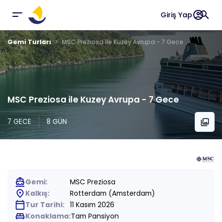
account_circle
search
Giriş Yap
Gemi Turları
MSC Preziosa ile Kuzey Avrupa - 7 Gece
MSC Preziosa ile Kuzey Avrupa - 7 Gece
7 GECE
8 GÜN
collections
directions_boat
Gemi:
MSC Preziosa
place
Kalkış:
Rotterdam (Amsterdam)
calendar_today
Tur Tarihi:
11 Kasım 2026
king_bed
Konaklama:
Tam Pansiyon