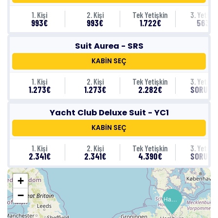
1. Kişi
2. Kişi
Tek Yetişkin
3. Yetişki
993€
993€
1.722€
563€
Suit Aurea - SRS
KABİN SEÇ
1. Kişi
2. Kişi
Tek Yetişkin
3. Yetişki
1.273€
1.273€
2.282€
SORUNU
Yacht Club Deluxe Suit - YC1
KABİN SEÇ
1. Kişi
2. Kişi
Tek Yetişkin
3. Yetişki
2.341€
2.341€
4.390€
SORUNU
+
−
Hamburg