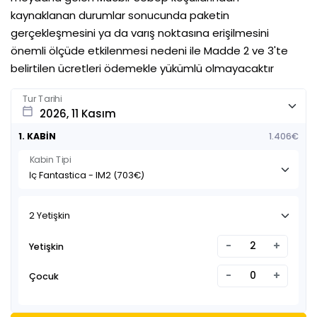
kaynaklanan durumlar sonucunda paketin
gerçekleşmesini ya da varış noktasına erişilmesini
önemli ölçüde etkilenmesi nedeni ile Madde 2 ve 3'te
belirtilen ücretleri ödemekle yükümlü olmayacaktır
Tur Tarihi
calendar_today
1. KABİN
1.406€
Kabin Tipi
2 Yetişkin
-
+
Yetişkin
-
+
Çocuk