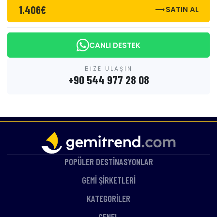
1.406€
trending_flat
SATIN AL
CANLI DESTEK
BİZE ULAŞIN
+90 544 977 28 08
POPÜLER DESTİNASYONLAR
GEMİ ŞİRKETLERİ
KATEGORİLER
GENEL