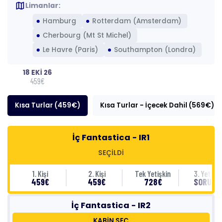
map
Limanlar:
Hamburg
Rotterdam (Amsterdam)
Cherbourg (Mt St Michel)
Le Havre (Paris)
Southampton (Londra)
18 EKİ 26
459€
Kısa Turlar (459€)
Kısa Turlar - İçecek Dahil (569€)
İç Fantastica - IR1
SEÇİLDİ
1. Kişi
2. Kişi
Tek Yetişkin
3. Yetişki
459€
459€
728€
SORUNU
İç Fantastica - IR2
KABİN SEÇ