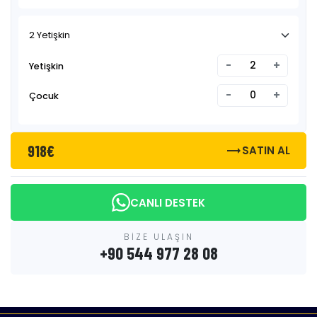
2 Yetişkin
-
+
Yetişkin
-
+
Çocuk
918€
trending_flat
SATIN AL
CANLI DESTEK
BİZE ULAŞIN
+90 544 977 28 08