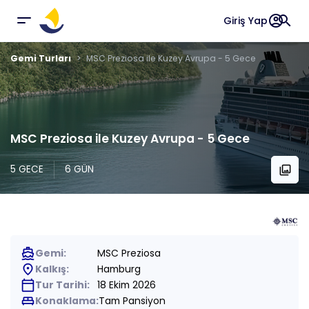
account_circle
search
Giriş Yap
Gemi Turları
MSC Preziosa ile Kuzey Avrupa - 5 Gece
MSC Preziosa ile Kuzey Avrupa - 5 Gece
5 GECE
6 GÜN
collections
directions_boat
Gemi:
MSC Preziosa
place
Kalkış:
Hamburg
calendar_today
Tur Tarihi:
18 Ekim 2026
king_bed
Konaklama:
Tam Pansiyon