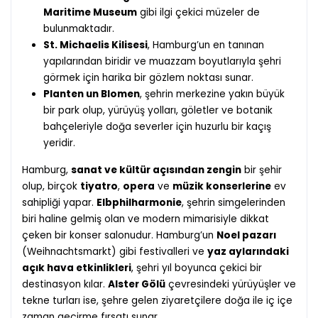
Maritime Museum
gibi ilgi çekici müzeler de
bulunmaktadır.
St. Michaelis Kilisesi
, Hamburg’un en tanınan
yapılarından biridir ve muazzam boyutlarıyla şehri
görmek için harika bir gözlem noktası sunar.
Planten un Blomen
, şehrin merkezine yakın büyük
bir park olup, yürüyüş yolları, göletler ve botanik
bahçeleriyle doğa severler için huzurlu bir kaçış
yeridir.
Hamburg,
sanat ve kültür açısından zengin
bir şehir
olup, birçok
tiyatro
,
opera
ve
müzik konserlerine
ev
sahipliği yapar.
Elbphilharmonie
, şehrin simgelerinden
biri haline gelmiş olan ve modern mimarisiyle dikkat
çeken bir konser salonudur. Hamburg’un
Noel pazarı
(Weihnachtsmarkt) gibi festivalleri ve
yaz aylarındaki
açık hava etkinlikleri
, şehri yıl boyunca çekici bir
destinasyon kılar.
Alster Gölü
çevresindeki yürüyüşler ve
tekne turları ise, şehre gelen ziyaretçilere doğa ile iç içe
zaman geçirme fırsatı sunar.