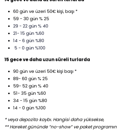
60 gün ve üzeri 50€ kişi, başı *
59 - 30 gün % 25
29 - 22 gün % 40
21- 15 gün %60
14 - 6 gün %80
5 - 0 gün %100
15 gece ve daha uzun süreli turlarda
90 gün ve üzeri 50€ kişi başı *
89- 60 gün % 25
59- 52 gün % 40
51- 35 gün %60
34 - 15 gün %80
14 - 0 gün %100
* veya depozito kaybı. Hangisi daha yüksekse,
** Hareket gününde “no-show” ve paket programın