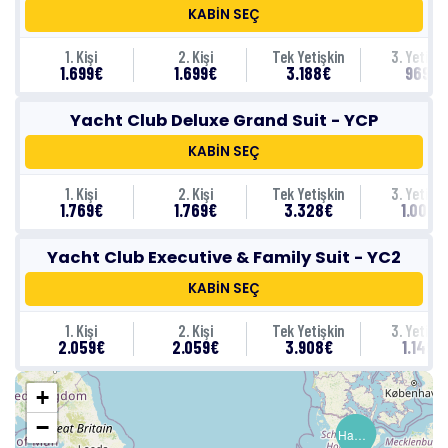
KABİN SEÇ
1. Kişi
2. Kişi
Tek Yetişkin
3. Yetişki
1.699€
1.699€
3.188€
969€
Yacht Club Deluxe Grand Suit - YCP
KABİN SEÇ
1. Kişi
2. Kişi
Tek Yetişkin
3. Yetişki
1.769€
1.769€
3.328€
1.009€
Yacht Club Executive & Family Suit - YC2
KABİN SEÇ
1. Kişi
2. Kişi
Tek Yetişkin
3. Yetişki
2.059€
2.059€
3.908€
1.149€
+
−
Hamburg