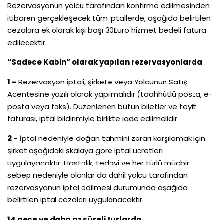
Rezervasyonun yolcu tarafından konfirme edilmesinden
itibaren gerçekleşecek tüm iptallerde, aşağıda belirtilen
cezalara ek olarak kişi başı 30Euro hizmet bedeli fatura
edilecektir.
“Sadece Kabin” olarak yapılan rezervasyonlarda
1 -
Rezervasyon iptali, şirkete veya Yolcunun Satış
Acentesine yazılı olarak yapılmalıdır (taahhütlü posta, e-
posta veya faks). Düzenlenen bütün biletler ve teyit
faturası, iptal bildirimiyle birlikte iade edilmelidir.
2 -
İptal nedeniyle doğan tahmini zararı karşılamak için
şirket aşağıdaki skalaya göre iptal ücretleri
uygulayacaktır: Hastalık, tedavi ve her türlü mücbir
sebep nedeniyle olanlar da dahil yolcu tarafından
rezervasyonun iptal edilmesi durumunda aşağıda
belirtilen iptal cezaları uygulanacaktır.
14 gece ve daha az süreli turlarda