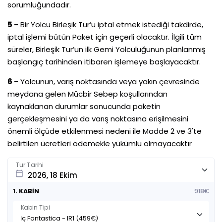
sorumluğundadır.
5 -
Bir Yolcu Birleşik Tur’u iptal etmek istediği takdirde,
iptal işlemi bütün Paket için geçerli olacaktır. İlgili tüm
süreler, Birleşik Tur’un ilk Gemi Yolculuğunun planlanmış
başlangıç tarihinden itibaren işlemeye başlayacaktır.
6 -
Yolcunun, varış noktasında veya yakın çevresinde
meydana gelen Mücbir Sebep koşullarından
kaynaklanan durumlar sonucunda paketin
gerçekleşmesini ya da varış noktasına erişilmesini
önemli ölçüde etkilenmesi nedeni ile Madde 2 ve 3'te
belirtilen ücretleri ödemekle yükümlü olmayacaktır
Tur Tarihi
calendar_today
1. KABİN
918€
Kabin Tipi