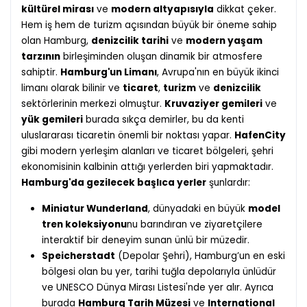
kültürel mirası
ve
modern altyapısıyla
dikkat çeker.
Hem iş hem de turizm açısından büyük bir öneme sahip
olan Hamburg,
denizcilik tarihi
ve
modern yaşam
tarzının
birleşiminden oluşan dinamik bir atmosfere
sahiptir.
Hamburg'un Limanı
, Avrupa'nın en büyük ikinci
limanı olarak bilinir ve
ticaret
,
turizm
ve
denizcilik
sektörlerinin merkezi olmuştur.
Kruvaziyer gemileri
ve
yük gemileri
burada sıkça demirler, bu da kenti
uluslararası ticaretin önemli bir noktası yapar.
HafenCity
gibi modern yerleşim alanları ve ticaret bölgeleri, şehri
ekonomisinin kalbinin attığı yerlerden biri yapmaktadır.
Hamburg'da gezilecek başlıca yerler
şunlardır:
Miniatur Wunderland
, dünyadaki en büyük
model
tren koleksiyonu
nu barındıran ve ziyaretçilere
interaktif bir deneyim sunan ünlü bir müzedir.
Speicherstadt
(Depolar Şehri), Hamburg’un en eski
bölgesi olan bu yer, tarihi tuğla depolarıyla ünlüdür
ve UNESCO Dünya Mirası Listesi'nde yer alır. Ayrıca
burada
Hamburg Tarih Müzesi
ve
International