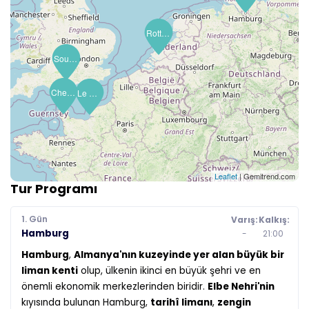
Rotterdam (Amsterdam)
Southampton (Londra)
Cherbourg (Mt St Michel)
Le Havre (Paris)
Leaflet
| Gemitrend.com
Tur Programı
1. Gün
Varış:
Kalkış:
Hamburg
-
21:00
Hamburg
,
Almanya'nın kuzeyinde yer alan büyük bir
liman kenti
olup, ülkenin ikinci en büyük şehri ve en
önemli ekonomik merkezlerinden biridir.
Elbe Nehri'nin
kıyısında bulunan Hamburg,
tarihî limanı
,
zengin