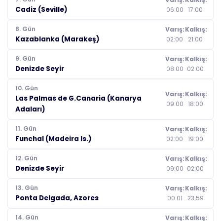
Cadiz (Seville)
06:00
17:00
8. Gün
Varış:
Kalkış:
Kazablanka (Marakeş)
02:00
21:00
9. Gün
Varış:
Kalkış:
Denizde Seyir
08:00
02:00
10. Gün
Varış:
Kalkış:
Las Palmas de G.Canaria (Kanarya
09:00
18:00
Adaları)
11. Gün
Varış:
Kalkış:
Funchal (Madeira Is.)
02:00
19:00
12. Gün
Varış:
Kalkış:
Denizde Seyir
09:00
02:00
13. Gün
Varış:
Kalkış:
Ponta Delgada, Azores
00:01
23:59
14. Gün
Varış:
Kalkış: