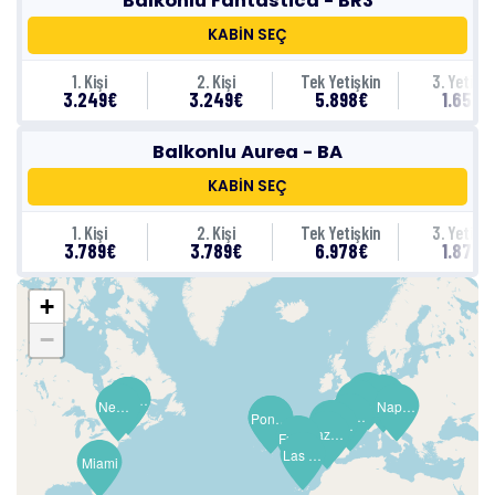
Balkonlu Fantastica - BR3
KABİN SEÇ
1. Kişi
2. Kişi
Tek Yetişkin
3. Yetişki
3.249€
3.249€
5.898€
1.659€
Balkonlu Aurea - BA
KABİN SEÇ
1. Kişi
2. Kişi
Tek Yetişkin
3. Yetişki
3.789€
3.789€
6.978€
1.879€
+
−
Marsilya (Provence)
Livorno (Floransa)
Boston
Boston
Barselona
New York
Napoli (Pompeii)
Alicante
Ponta Delgada, Azores
Ponta Delgada, Azores
Cadiz (Seville)
Cebelitarık
Kazablanka (Marakeş)
Funchal (Madeira Is.)
Las Palmas de G.Canaria (Kanarya Adaları)
Miami