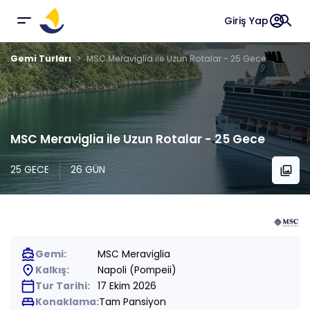
account_circle
search
Giriş Yap
Gemi Turları
MSC Meraviglia ile Uzun Rotalar - 25 Gece
MSC Meraviglia ile Uzun Rotalar - 25 Gece
25 GECE
26 GÜN
collections
directions_boat
Gemi:
MSC Meraviglia
place
Kalkış:
Napoli (Pompeii)
calendar_today
Tur Tarihi:
17 Ekim 2026
king_bed
Konaklama:
Tam Pansiyon