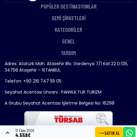
POPÜLER DESTİNASYONLAR
GEMİ ŞİRKETLERİ
KATEGORİLER
GENEL
YARDIM
Adres: Atatürk Mah. Atasehir Blv. Gardenya 7/1 Kat:22 D:135,
34758 Ataşehir – İSTANBUL
Telefon: +90 216 747 55 05
Seyahat Acentası Ünvanı : PANWA TUR TURİZM
A Grubu Seyahat Acentası İşletme Belgesi No: 16298
17 Ekim 2026
expand_less
trending_flat
SATIN AL
4.558€