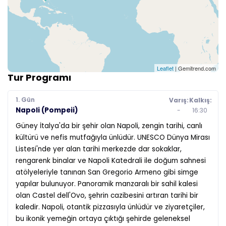
Leaflet
| Gemitrend.com
Tur Programı
1. Gün
Varış:
Kalkış:
Napoli (Pompeii)
-
16:30
Güney İtalya'da bir şehir olan Napoli, zengin tarihi, canlı
kültürü ve nefis mutfağıyla ünlüdür. UNESCO Dünya Mirası
Listesi'nde yer alan tarihi merkezde dar sokaklar,
rengarenk binalar ve Napoli Katedrali ile doğum sahnesi
atölyeleriyle tanınan San Gregorio Armeno gibi simge
yapılar bulunuyor. Panoramik manzaralı bir sahil kalesi
olan Castel dell'Ovo, şehrin cazibesini artıran tarihi bir
kaledir. Napoli, otantik pizzasıyla ünlüdür ve ziyaretçiler,
bu ikonik yemeğin ortaya çıktığı şehirde geleneksel