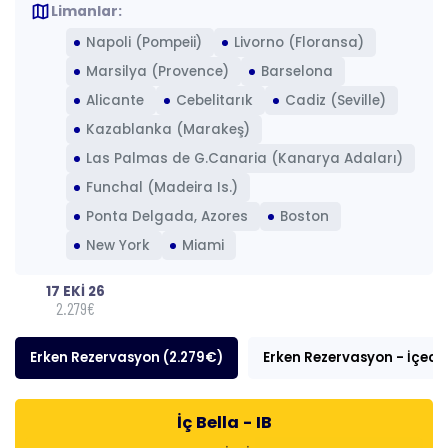
map
Limanlar:
Napoli (Pompeii)
Livorno (Floransa)
Marsilya (Provence)
Barselona
Alicante
Cebelitarık
Cadiz (Seville)
Kazablanka (Marakeş)
Las Palmas de G.Canaria (Kanarya Adaları)
Funchal (Madeira Is.)
Ponta Delgada, Azores
Boston
New York
Miami
17 EKİ 26
2.279€
Erken Rezervasyon (2.279€)
Erken Rezervasyon - İçece
İç Bella - IB