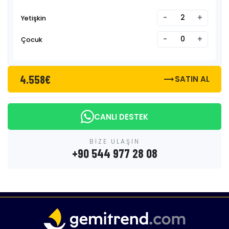
-
+
Yetişkin
-
+
Çocuk
4.558€
trending_flat
SATIN AL
CANLI DESTEK
BİZE ULAŞIN
+90 544 977 28 08