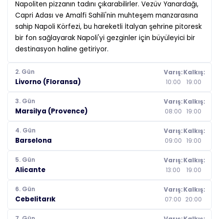
Napoliten pizzanın tadını çıkarabilirler. Vezüv Yanardağı,
Capri Adası ve Amalfi Sahili'nin muhteşem manzarasına
sahip Napoli Körfezi, bu hareketli İtalyan şehrine pitoresk
bir fon sağlayarak Napoli'yi gezginler için büyüleyici bir
destinasyon haline getiriyor.
2. Gün
Varış:
Kalkış:
Livorno (Floransa)
10:00
19:00
3. Gün
Varış:
Kalkış:
Marsilya (Provence)
08:00
19:00
4. Gün
Varış:
Kalkış:
Barselona
09:00
19:00
5. Gün
Varış:
Kalkış:
Alicante
13:00
19:00
6. Gün
Varış:
Kalkış:
Cebelitarık
07:00
20:00
7. Gün
Varış:
Kalkış: