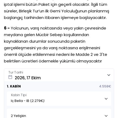
iptal işlemi bütün Paket için geçerli olacaktır. İlgili tüm
süreler, Birleşik Tur’un ilk Gemi Yolculuğunun planlanmış
başlangıç tarihinden itibaren işlemeye başlayacaktır.
6 -
Yolcunun, varış noktasında veya yakın çevresinde
meydana gelen Mücbir Sebep koşullarından
kaynaklanan durumlar sonucunda paketin
gerçekleşmesini ya da varış noktasına erişilmesini
önemli ölçüde etkilenmesi nedeni ile Madde 2 ve 3'te
belirtilen ücretleri ödemekle yükümlü olmayacaktır
Tur Tarihi
calendar_today
1. KABİN
4.558€
Kabin Tipi
2 Yetişkin