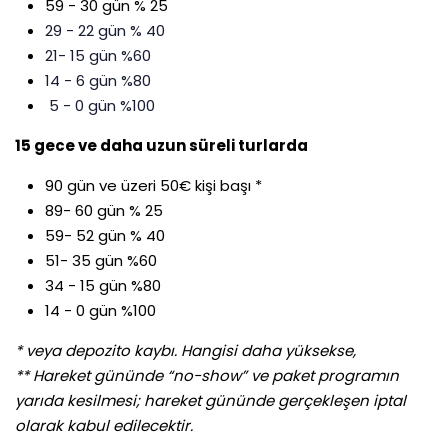
59 - 30 gün % 25
29 - 22 gün % 40
21- 15 gün %60
14 - 6 gün %80
5 - 0 gün %100
15 gece ve daha uzun süreli turlarda
90 gün ve üzeri 50€ kişi başı *
89- 60 gün % 25
59- 52 gün % 40
51- 35 gün %60
34 - 15 gün %80
14 - 0 gün %100
* veya depozito kaybı. Hangisi daha yüksekse,
** Hareket gününde “no-show” ve paket programın
yarıda kesilmesi; hareket gününde gerçekleşen iptal
olarak kabul edilecektir.