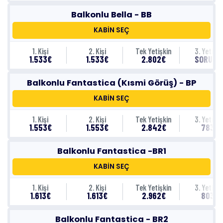
Balkonlu Bella - BB
KABİN SEÇ
1. Kişi
2. Kişi
Tek Yetişkin
3. Yetişki
1.533€
1.533€
2.802€
SORUNU
Balkonlu Fantastica (Kısmi Görüş) - BP
KABİN SEÇ
1. Kişi
2. Kişi
Tek Yetişkin
3. Yetişki
1.553€
1.553€
2.842€
783€
Balkonlu Fantastica -BR1
KABİN SEÇ
1. Kişi
2. Kişi
Tek Yetişkin
3. Yetişki
1.613€
1.613€
2.962€
803€
Balkonlu Fantastica - BR2