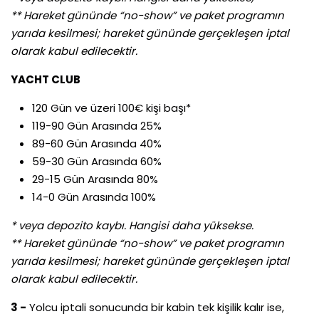
** Hareket gününde “no-show” ve paket programın
yarıda kesilmesi; hareket gününde gerçekleşen iptal
olarak kabul edilecektir.
YACHT CLUB
120 Gün ve üzeri 100€ kişi başı*
119-90 Gün Arasında 25%
89-60 Gün Arasında 40%
59-30 Gün Arasında 60%
29-15 Gün Arasında 80%
14-0 Gün Arasında 100%
* veya depozito kaybı. Hangisi daha yüksekse.
** Hareket gününde “no-show” ve paket programın
yarıda kesilmesi; hareket gününde gerçekleşen iptal
olarak kabul edilecektir.
3 -
Yolcu iptali sonucunda bir kabin tek kişilik kalır ise,