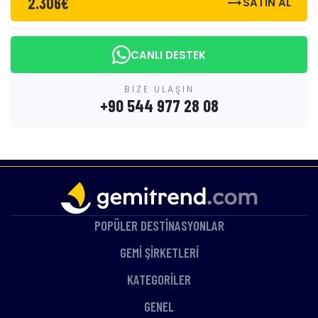
2.306€
trending_flat
SATIN AL
CANLI DESTEK
BİZE ULAŞIN
+90 544 977 28 08
POPÜLER DESTİNASYONLAR
GEMİ ŞİRKETLERİ
KATEGORİLER
GENEL