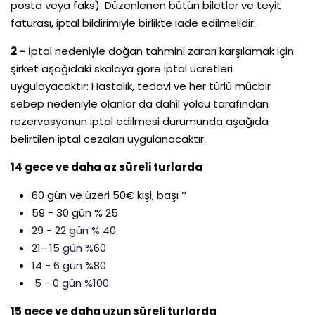
posta veya faks). Düzenlenen bütün biletler ve teyit
faturası, iptal bildirimiyle birlikte iade edilmelidir.
2 -
İptal nedeniyle doğan tahmini zararı karşılamak için
şirket aşağıdaki skalaya göre iptal ücretleri
uygulayacaktır: Hastalık, tedavi ve her türlü mücbir
sebep nedeniyle olanlar da dahil yolcu tarafından
rezervasyonun iptal edilmesi durumunda aşağıda
belirtilen iptal cezaları uygulanacaktır.
14 gece ve daha az süreli turlarda
60 gün ve üzeri 50€ kişi, başı *
59 - 30 gün % 25
29 - 22 gün % 40
21- 15 gün %60
14 - 6 gün %80
5 - 0 gün %100
15 gece ve daha uzun süreli turlarda