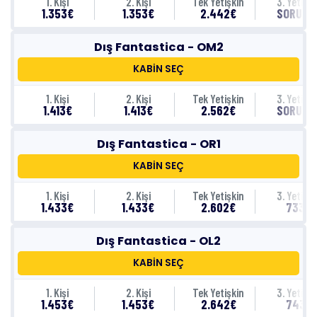
1. Kişi
2. Kişi
Tek Yetişkin
3. Yetişki
1.353€
1.353€
2.442€
SORUNU
Dış Fantastica - OM2
KABİN SEÇ
1. Kişi
2. Kişi
Tek Yetişkin
3. Yetişki
1.413€
1.413€
2.562€
SORUNU
Dış Fantastica - OR1
KABİN SEÇ
1. Kişi
2. Kişi
Tek Yetişkin
3. Yetişki
1.433€
1.433€
2.602€
733€
Dış Fantastica - OL2
KABİN SEÇ
1. Kişi
2. Kişi
Tek Yetişkin
3. Yetişki
1.453€
1.453€
2.642€
743€