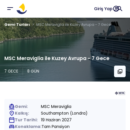
account_circle
search
Giriş Yap
Gemi Turları
MSC Meraviglia ile Kuzey Avrupa - 7 Gece
MSC Meraviglia ile Kuzey Avrupa - 7 Gece
7 GECE
8 GÜN
collections
directions_boat
Gemi:
MSC Meraviglia
place
Kalkış:
Southampton (Londra)
calendar_today
Tur Tarihi:
19 Haziran 2027
king_bed
Konaklama:
Tam Pansiyon