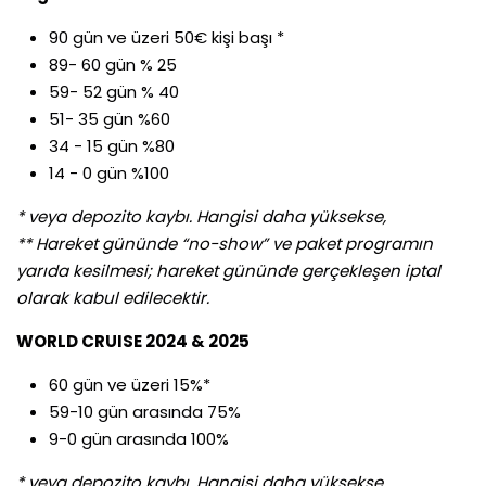
90 gün ve üzeri 50€ kişi başı *
89- 60 gün % 25
59- 52 gün % 40
51- 35 gün %60
34 - 15 gün %80
14 - 0 gün %100
* veya depozito kaybı. Hangisi daha yüksekse,
** Hareket gününde “no-show” ve paket programın
yarıda kesilmesi; hareket gününde gerçekleşen iptal
olarak kabul edilecektir.
WORLD CRUISE 2024 & 2025
60 gün ve üzeri 15%*
59-10 gün arasında 75%
9-0 gün arasında 100%
* veya depozito kaybı. Hangisi daha yüksekse,