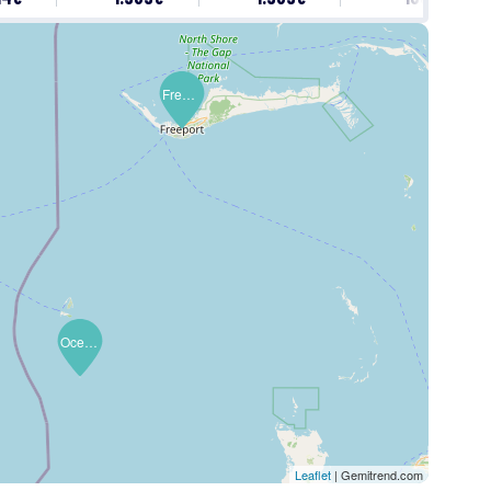
Freeport
Ocean Cay (MSC Adası)
Leaflet
| Gemitrend.com