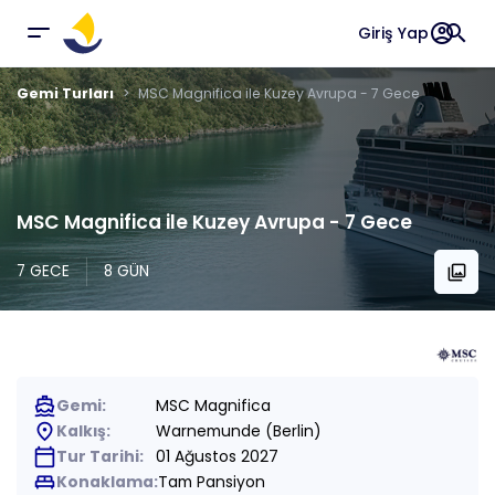
account_circle
search
Giriş Yap
Gemi Turları
MSC Magnifica ile Kuzey Avrupa - 7 Gece
MSC Magnifica ile Kuzey Avrupa - 7 Gece
7 GECE
8 GÜN
collections
directions_boat
Gemi:
MSC Magnifica
place
Kalkış:
Warnemunde (Berlin)
calendar_today
Tur Tarihi:
01 Ağustos 2027
king_bed
Konaklama:
Tam Pansiyon