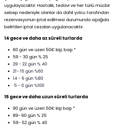
uygulayacaktır: Hastalık, tedavi ve her türlü mücbir
sebep nedeniyle olanlar da dahil yolcu tarafından
rezervasyonun iptal edilmesi durumunda aşağıda
belirtilen iptal cezaları uygulanacaktır.
14 gece ve daha az süreli turlarda
60 gün ve üzeri 50€ kişi, başı *
59 - 30 gün % 25
29 - 22 gün % 40
21- 15 gün %60
14 - 6 gün %80
5 - 0 gün %100
15 gece ve daha uzun süreli turlarda
90 gün ve üzeri 50€ kişi başı *
89- 60 gün % 25
59- 52 gün % 40