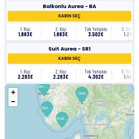
Balkonlu Aurea - BA
KABİN SEÇ
1. Kişi
2. Kişi
Tek Yetişkin
3. Yetişki
1.883€
1.883€
3.502€
1.243€
Suit Aurea - SR1
KABİN SEÇ
1. Kişi
2. Kişi
Tek Yetişkin
3. Yetişki
2.283€
2.283€
4.302€
1.483€
Bergen
+
Oslo
−
Sandnes
Kristiansand