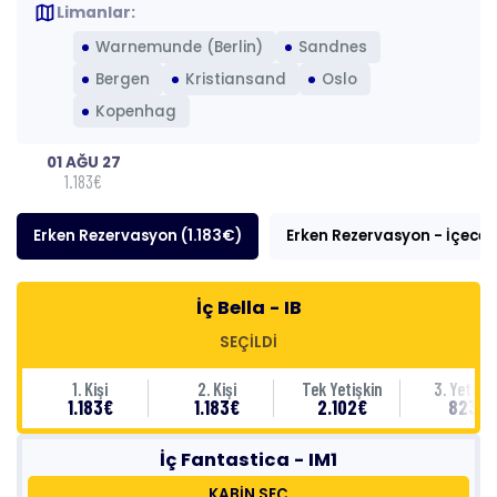
map
Limanlar:
Warnemunde (Berlin)
Sandnes
Bergen
Kristiansand
Oslo
Kopenhag
01 AĞU 27
1.183€
Erken Rezervasyon (1.183€)
Erken Rezervasyon - İçecek
İç Bella - IB
SEÇİLDİ
1. Kişi
2. Kişi
Tek Yetişkin
3. Yetişki
1.183€
1.183€
2.102€
823€
İç Fantastica - IM1
KABİN SEÇ