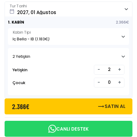
Tur Tarihi
calendar_today
1. KABİN
2.366€
Kabin Tipi
2 Yetişkin
-
+
Yetişkin
-
+
Çocuk
2.366€
trending_flat
SATIN AL
CANLI DESTEK