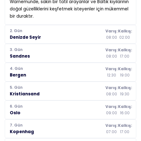
Warnemünde, sakin bir tatil arayanlar ve Baltık kıyılarının
doğal güzelliklerini keşfetmek isteyenler için mükemmel
bir duraktır.
2. Gün
Varış:
Kalkış:
Denizde Seyir
08:00
02:00
3. Gün
Varış:
Kalkış:
Sandnes
08:00
17:00
4. Gün
Varış:
Kalkış:
Bergen
12:30
19:00
5. Gün
Varış:
Kalkış:
Kristiansand
08:00
19:30
6. Gün
Varış:
Kalkış:
Oslo
09:00
16:00
7. Gün
Varış:
Kalkış:
Kopenhag
07:00
17:00