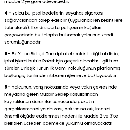
madde 2’ye göre ödeyecektir.
4 -
Yolcu bu iptal bedellerini seyahat sigortası
sağlayıcısından talep edebilir (uygulanabilen kesintilere
tabi olarak). Kendi sigorta poliçesinin koşulları
çerçevesinde bu talepte bulunmak yolcunun kendi
sorumluğundadır.
5 -
Bir Yolcu Birleşik Tur’u iptal etmek istediği takdirde,
iptal işlemi bütün Paket için geçerli olacaktır. İlgili tüm
süreler, Birleşik Tur’un ilk Gemi Yolculuğunun planlanmış
başlangıç tarihinden itibaren işlemeye başlayacaktır.
6 -
Yolcunun, varış noktasında veya yakın çevresinde
meydana gelen Mücbir Sebep koşullarından
kaynaklanan durumlar sonucunda paketin
gerçekleşmesini ya da varış noktasına erişilmesini
önemli ölçüde etkilenmesi nedeni ile Madde 2 ve 3'te
belirtilen ücretleri ödemekle yükümlü olmayacaktır