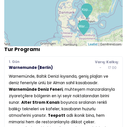
Kopenhag
Warnemunde (Berlin)
Warnemunde (Berlin)
Leaflet
| Gemitrend.com
Tur Programı
1. Gün
Varış:
Kalkış:
Warnemunde (Berlin)
-
17:00
Warnemünde, Baltık Denizi kıyısında, geniş plajları ve
deniz feneriyle ünlü bir Alman sahil kasabasıdır.
Warnemünde Deniz Feneri
, muhteşem manzaralarıyla
ziyaretçilere bölgenin en iyi seyir noktalarından birini
sunar.
Alter Strom Kanalı
boyunca sıralanan renkli
balıkçı tekneleri ve kafeler, kasabanın huzurlu
atmosferini yansıtır.
Teepott
adlı ikonik bina, hem
mimarisi hem de restoranlarıyla dikkat çeker.