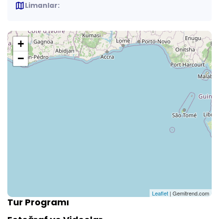
map
Limanlar:
+
−
Leaflet
| Gemitrend.com
Tur Programı