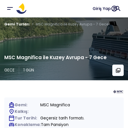
account_circle
search
Giriş Yap
Gemi Turları
MSC Magnifica ile Kuzey Avrupa - 7 Gece
MSC Magnifica ile Kuzey Avrupa - 7 Gece
GECE
1 GÜN
collections
directions_boat
Gemi:
MSC Magnifica
place
Kalkış:
calendar_today
Tur Tarihi:
Geçersiz tarih formatı.
king_bed
Konaklama:
Tam Pansiyon