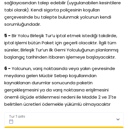
sağlayıcısından talep edebilir (uygulanabilen kesintilere
tabi olarak). Kendi sigorta poliçesinin koşulları
çerçevesinde bu talepte bulunmak yolcunun kendi
sorumluğundadır.
5 -
Bir Yolcu Birleşik Tur’u iptal etmek istediği takdirde,
iptal işlemi bütün Paket için geçerli olacaktır. İlgili tüm
süreler, Birleşik Tur’un ilk Gemi Yolculuğunun planlanmış
başlangıç tarihinden itibaren işlemeye başlayacaktır.
6 -
Yolcunun, varış noktasında veya yakın çevresinde
meydana gelen Mücbir Sebep koşullarından
kaynaklanan durumlar sonucunda paketin
gerçekleşmesini ya da varış noktasına erişilmesini
önemli ölçüde etkilenmesi nedeni ile Madde 2 ve 3'te
belirtilen ücretleri ödemekle yükümlü olmayacaktır
Tur Tarihi
calendar_today