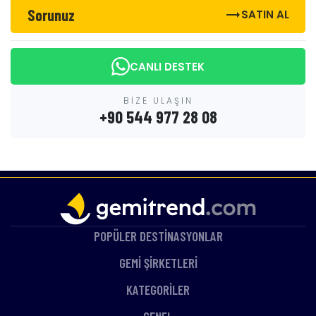
Sorunuz
trending_flat
SATIN AL
CANLI DESTEK
BİZE ULAŞIN
+90 544 977 28 08
POPÜLER DESTİNASYONLAR
GEMİ ŞİRKETLERİ
KATEGORİLER