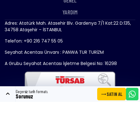
GENEL
YARDIM
Adres: Atatürk Mah. Atasehir Blv. Gardenya 7/1 Kat:22 D:135,
34758 Ataşehir – İSTANBUL
Telefon: +90 216 747 55 05
Seyahat Acentası Ünvanı : PANWA TUR TURİZM
A Grubu Seyahat Acentası İşletme Belgesi No: 16298
Geçersiz tarih formatı.
expand_less
trending_flat
SATIN AL
Sorunuz
Copyright © 2024 - Gemitrend.com