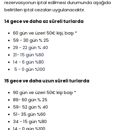
rezervasyonun iptal edilmesi durumunda aşağıda
belirtilen iptal cezaları uygulanacaktır.
14 gece ve daha az süreli turlarda
60 gün ve üzeri 50€ kişi, başı *
59 - 30 gün % 25
29 - 22 gün % 40
21- 15 gün %60
14 - 6 gün %80
5 - 0 gün %100
15 gece ve daha uzun süreli turlarda
90 gün ve üzeri 50€ kişi başı *
89- 60 gün % 25
59- 52 gün % 40
51- 35 gün %60
34 - 15 gün %80
14 - 0 gün %100