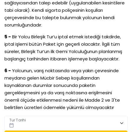
sağlayıcısından talep edebilir (uygulanabilen kesintilere
tabi olarak). Kendi sigorta poliçesinin koşulları
çerçevesinde bu talepte bulunmak yolcunun kendi
sorumluğundadır.
5 -
Bir Yolcu Birleşik Tur’u iptal etmek istediği takdirde,
iptal işlemi bütün Paket için geçerli olacaktır. İlgili tüm
süreler, Birleşik Tur’un ilk Gemi Yolculuğunun planlanmış
başlangıç tarihinden itibaren işlemeye başlayacaktır.
6 -
Yolcunun, varış noktasında veya yakın çevresinde
meydana gelen Mücbir Sebep koşullarından
kaynaklanan durumlar sonucunda paketin
gerçekleşmesini ya da varış noktasına erişilmesini
önemli ölçüde etkilenmesi nedeni ile Madde 2 ve 3'te
belirtilen ücretleri ödemekle yükümlü olmayacaktır
Tur Tarihi
calendar_today