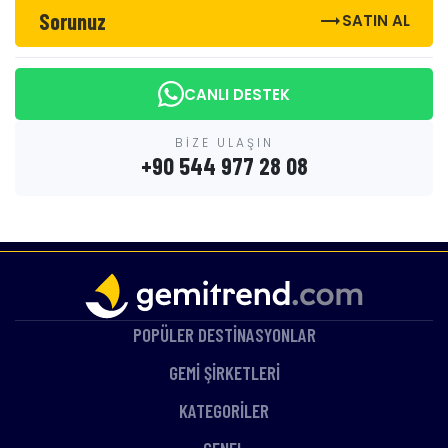
Sorunuz
trending_flat
SATIN AL
CANLI DESTEK
BİZE ULAŞIN
+90 544 977 28 08
POPÜLER DESTİNASYONLAR
GEMİ ŞİRKETLERİ
KATEGORİLER