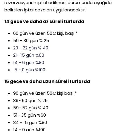
rezervasyonun iptal edilmesi durumunda aşağıda
belirtilen iptal cezaları uygulanacaktır.
14 gece ve daha az süreli turlarda
60 gün ve üzeri 50€ kişi, başı *
59 - 30 gün % 25
29 - 22 gün % 40
21- 15 gün %60
14 - 6 gün %80
5 - 0 gün %100
15 gece ve daha uzun süreli turlarda
90 gün ve üzeri 50€ kişi başı *
89- 60 gün % 25
59- 52 gün % 40
51- 35 gün %60
34 - 15 gün %80
14 - 0 gün %100