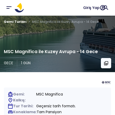
account_circle
search
Giriş Yap
Gemi Turları
MSC Magnifica ile Kuzey Avrupa - 14 Gece
MSC Magnifica ile Kuzey Avrupa - 14 Gece
GECE
1 GÜN
collections
directions_boat
Gemi:
MSC Magnifica
place
Kalkış:
calendar_today
Tur Tarihi:
Geçersiz tarih formatı.
king_bed
Konaklama:
Tam Pansiyon