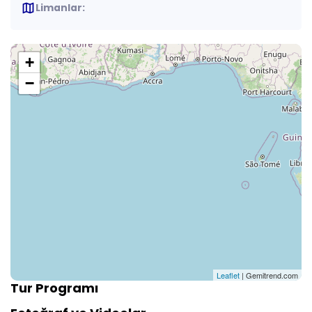
map
Limanlar:
+
−
Leaflet
| Gemitrend.com
Tur Programı