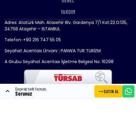
GENEL
YARDIM
Adres: Atatürk Mah. Atasehir Blv. Gardenya 7/1 Kat:22 D:135,
34758 Ataşehir – İSTANBUL
Telefon: +90 216 747 55 05
Seyahat Acentası Ünvanı : PANWA TUR TURİZM
A Grubu Seyahat Acentası İşletme Belgesi No: 16298
Geçersiz tarih formatı.
expand_less
trending_flat
SATIN AL
Sorunuz
Copyright © 2024 - Gemitrend.com