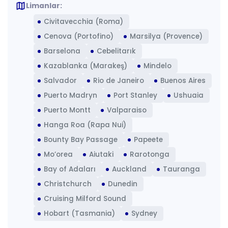
map
Limanlar:
Civitavecchia (Roma)
Cenova (Portofino)
Marsilya (Provence)
Barselona
Cebelitarık
Kazablanka (Marakeş)
Mindelo
Salvador
Rio de Janeiro
Buenos Aires
Puerto Madryn
Port Stanley
Ushuaia
Puerto Montt
Valparaiso
Hanga Roa (Rapa Nui)
Bounty Bay Passage
Papeete
Mo’orea
Aiutaki
Rarotonga
Bay of Adaları
Auckland
Tauranga
Christchurch
Dunedin
Cruising Milford Sound
Hobart (Tasmania)
Sydney