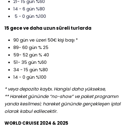
21- 15 gün %60
14 - 6 gün %80
5 - 0 gün %100
15 gece ve daha uzun süreli turlarda
90 gün ve üzeri 50€ kişi başı *
89- 60 gün % 25
59- 52 gün % 40
51- 35 gün %60
34 - 15 gün %80
14 - 0 gün %100
* veya depozito kaybı. Hangisi daha yüksekse,
** Hareket gününde “no-show” ve paket programın
yarıda kesilmesi; hareket gününde gerçekleşen iptal
olarak kabul edilecektir.
WORLD CRUISE 2024 & 2025