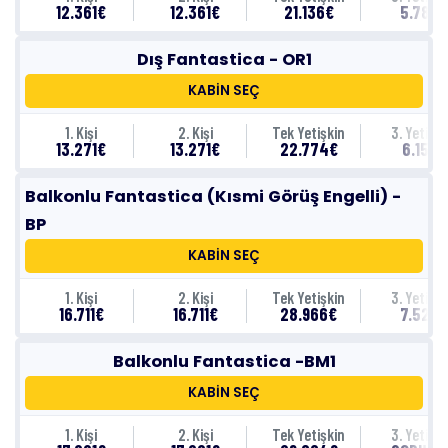
12.361€
12.361€
21.136€
5.781€
Dış Fantastica - OR1
KABİN SEÇ
1. Kişi
2. Kişi
Tek Yetişkin
3. Yetişki
13.271€
13.271€
22.774€
6.151€
Balkonlu Fantastica (Kısmi Görüş Engelli) -
BP
KABİN SEÇ
1. Kişi
2. Kişi
Tek Yetişkin
3. Yetişki
16.711€
16.711€
28.966€
7.521€
Balkonlu Fantastica -BM1
KABİN SEÇ
1. Kişi
2. Kişi
Tek Yetişkin
3. Yetişki