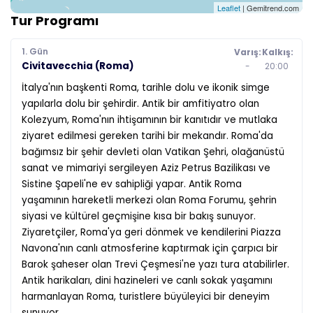
Leaflet
| Gemitrend.com
Tur Programı
1. Gün
Varış:
Kalkış:
Civitavecchia (Roma)
-
20:00
İtalya'nın başkenti Roma, tarihle dolu ve ikonik simge
yapılarla dolu bir şehirdir. Antik bir amfitiyatro olan
Kolezyum, Roma'nın ihtişamının bir kanıtıdır ve mutlaka
ziyaret edilmesi gereken tarihi bir mekandır. Roma'da
bağımsız bir şehir devleti olan Vatikan Şehri, olağanüstü
sanat ve mimariyi sergileyen Aziz Petrus Bazilikası ve
Sistine Şapeli'ne ev sahipliği yapar. Antik Roma
yaşamının hareketli merkezi olan Roma Forumu, şehrin
siyasi ve kültürel geçmişine kısa bir bakış sunuyor.
Ziyaretçiler, Roma'ya geri dönmek ve kendilerini Piazza
Navona'nın canlı atmosferine kaptırmak için çarpıcı bir
Barok şaheser olan Trevi Çeşmesi'ne yazı tura atabilirler.
Antik harikaları, dini hazineleri ve canlı sokak yaşamını
harmanlayan Roma, turistlere büyüleyici bir deneyim
sunuyor.