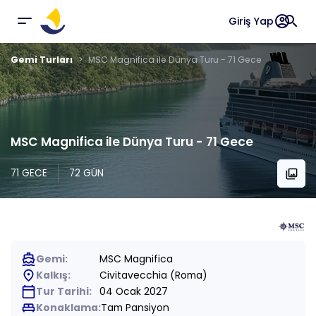
account_circle
search
Giriş Yap
Gemi Turları
MSC Magnifica ile Dünya Turu - 71 Gece
MSC Magnifica ile Dünya Turu - 71 Gece
71 GECE
72 GÜN
collections
directions_boat
Gemi:
MSC Magnifica
place
Kalkış:
Civitavecchia (Roma)
calendar_today
Tur Tarihi:
04 Ocak 2027
king_bed
Konaklama:
Tam Pansiyon