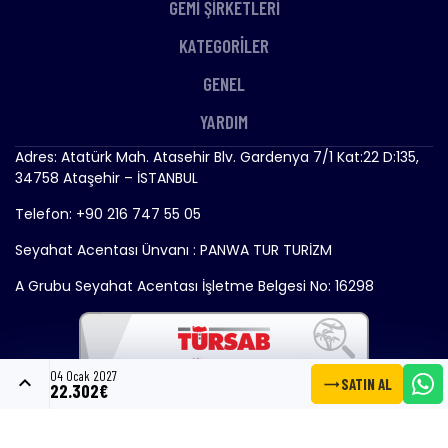
GEMİ ŞİRKETLERİ
KATEGORİLER
GENEL
YARDIM
Adres: Atatürk Mah. Atasehir Blv. Gardenya 7/1 Kat:22 D:135,
34758 Ataşehir – İSTANBUL
Telefon: +90 216 747 55 05
Seyahat Acentası Ünvanı : PANWA TUR TURİZM
A Grubu Seyahat Acentası İşletme Belgesi No: 16298
04 Ocak 2027
expand_less
trending_flat
SATIN AL
22.302€