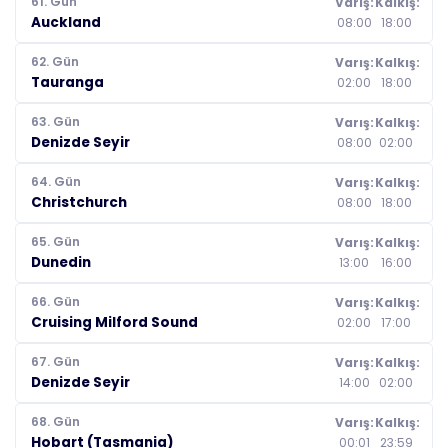
61. Gün
Varış:
Kalkış:
Auckland
08:00
18:00
62. Gün
Varış:
Kalkış:
Tauranga
02:00
18:00
63. Gün
Varış:
Kalkış:
Denizde Seyir
08:00
02:00
64. Gün
Varış:
Kalkış:
Christchurch
08:00
18:00
65. Gün
Varış:
Kalkış:
Dunedin
13:00
16:00
66. Gün
Varış:
Kalkış:
Cruising Milford Sound
02:00
17:00
67. Gün
Varış:
Kalkış:
Denizde Seyir
14:00
02:00
68. Gün
Varış:
Kalkış:
Hobart (Tasmania)
00:01
23:59