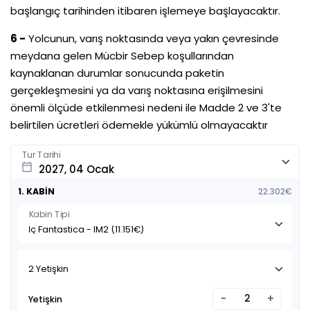
başlangıç tarihinden itibaren işlemeye başlayacaktır.
6 -
Yolcunun, varış noktasında veya yakın çevresinde
meydana gelen Mücbir Sebep koşullarından
kaynaklanan durumlar sonucunda paketin
gerçekleşmesini ya da varış noktasına erişilmesini
önemli ölçüde etkilenmesi nedeni ile Madde 2 ve 3'te
belirtilen ücretleri ödemekle yükümlü olmayacaktır
Tur Tarihi
calendar_today
1. KABİN
22.302€
Kabin Tipi
2 Yetişkin
-
+
Yetişkin