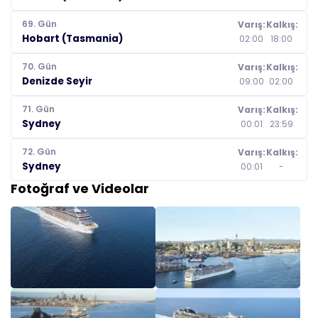
69. Gün
Varış:
Kalkış:
Hobart (Tasmania)
02:00
18:00
70. Gün
Varış:
Kalkış:
Denizde Seyir
09:00
02:00
71. Gün
Varış:
Kalkış:
Sydney
00:01
23:59
72. Gün
Varış:
Kalkış:
Sydney
00:01
-
Fotoğraf ve Videolar