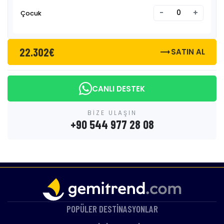
-
+
Çocuk
22.302€
trending_flat
SATIN AL
CANLI DESTEK
BİZE ULAŞIN
+90 544 977 28 08
POPÜLER DESTİNASYONLAR