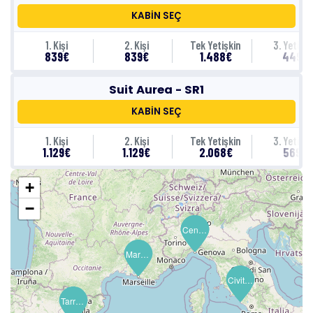
KABİN SEÇ
1. Kişi
2. Kişi
Tek Yetişkin
3. Yetişki
839€
839€
1.488€
449€
Suit Aurea - SR1
KABİN SEÇ
1. Kişi
2. Kişi
Tek Yetişkin
3. Yetişki
1.129€
1.129€
2.068€
569€
+
−
Cenova (Portofino)
Cenova (Portofino)
Marsilya (Provence)
Civitavecchia (Roma)
Tarragona