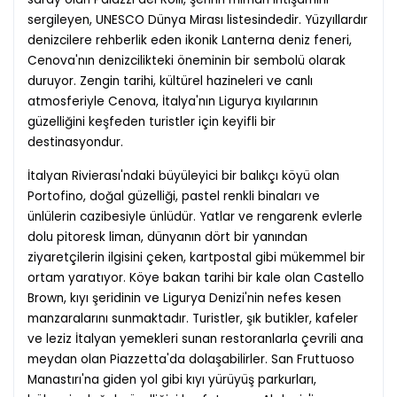
sergileyen, UNESCO Dünya Mirası listesindedir. Yüzyıllardır
denizcilere rehberlik eden ikonik Lanterna deniz feneri,
Cenova'nın denizcilikteki öneminin bir sembolü olarak
duruyor. Zengin tarihi, kültürel hazineleri ve canlı
atmosferiyle Cenova, İtalya'nın Ligurya kıyılarının
güzelliğini keşfeden turistler için keyifli bir
destinasyondur.
İtalyan Rivierası'ndaki büyüleyici bir balıkçı köyü olan
Portofino, doğal güzelliği, pastel renkli binaları ve
ünlülerin cazibesiyle ünlüdür. Yatlar ve rengarenk evlerle
dolu pitoresk liman, dünyanın dört bir yanından
ziyaretçilerin ilgisini çeken, kartpostal gibi mükemmel bir
ortam yaratıyor. Köye bakan tarihi bir kale olan Castello
Brown, kıyı şeridinin ve Ligurya Denizi'nin nefes kesen
manzaralarını sunmaktadır. Turistler, şık butikler, kafeler
ve leziz İtalyan yemekleri sunan restoranlarla çevrili ana
meydan olan Piazzetta'da dolaşabilirler. San Fruttuoso
Manastırı'na giden yol gibi kıyı yürüyüş parkurları,