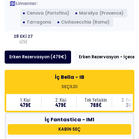
map
Limanlar:
Cenova (Portofino)
Marsilya (Provence)
Tarragona
Civitavecchia (Roma)
28 EKİ 27
479€
Erken Rezervasyon (479€)
Erken Rezervasyon - İçecek
İç Bella - IB
SEÇİLDİ
1. Kişi
2. Kişi
Tek Yetişkin
3. Yetişki
479€
479€
768€
309€
İç Fantastica - IM1
KABİN SEÇ