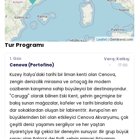
Leaflet
| Gemitrend.com
Tur Programı
1. Gün
Varış:
Kalkış:
Cenova (Portofino)
-
17:00
Kuzey İtalya'daki tarihi bir liman kenti olan Cenova,
zengin denizcilik mirasına ve ortaçağ ile modern
cazibenin karışımına sahip büyüleyici bir destinasyondur.
"Caruggi" olarak bilinen Eski Kent, şehrin geçmişine bir
bakış sunan mağazalar, kafeler ve tarihi binalarla dolu
dar sokaklardan oluşan bir labirenttir. Avrupa'nın en
büyüklerinden biri olan etkileyici Cenova Akvaryumu, çok
çeşitli deniz yaşamını sergiliyor ve her yaştan
ziyaretçiye ilgi çekici bir deneyim sunuyor. Bir grup büyük
saray olan Palazzi dei Rolli, şehrin mimari ihtişamını