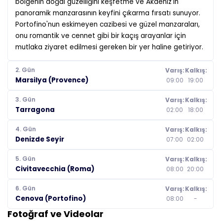
bölgenin doğal güzelliğini keşfetme ve Akdeniz'in
panoramik manzarasının keyfini çıkarma fırsatı sunuyor.
Portofino'nun eskimeyen cazibesi ve güzel manzaraları,
onu romantik ve cennet gibi bir kaçış arayanlar için
mutlaka ziyaret edilmesi gereken bir yer haline getiriyor.
2. Gün
Varış:
Kalkış:
Marsilya (Provence)
09:00
19:00
3. Gün
Varış:
Kalkış:
Tarragona
02:00
18:00
4. Gün
Varış:
Kalkış:
Denizde Seyir
07:00
02:00
5. Gün
Varış:
Kalkış:
Civitavecchia (Roma)
08:00
20:00
6. Gün
Varış:
Kalkış:
Cenova (Portofino)
08:00
-
Fotoğraf ve Videolar