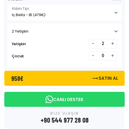
Kabin Tipi
2 Yetişkin
-
+
Yetişkin
-
+
Çocuk
958€
trending_flat
SATIN AL
CANLI DESTEK
BİZE ULAŞIN
+90 544 977 28 08