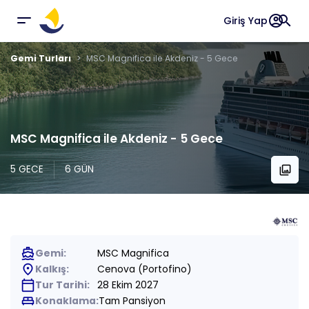
account_circle
search
Giriş Yap
Gemi Turları
MSC Magnifica ile Akdeniz - 5 Gece
MSC Magnifica ile Akdeniz - 5 Gece
5 GECE
6 GÜN
collections
directions_boat
Gemi:
MSC Magnifica
place
Kalkış:
Cenova (Portofino)
calendar_today
Tur Tarihi:
28 Ekim 2027
king_bed
Konaklama:
Tam Pansiyon