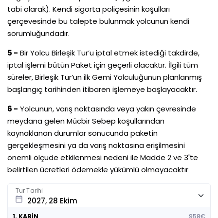
tabi olarak). Kendi sigorta poliçesinin koşulları
çerçevesinde bu talepte bulunmak yolcunun kendi
sorumluğundadır.
5 -
Bir Yolcu Birleşik Tur’u iptal etmek istediği takdirde,
iptal işlemi bütün Paket için geçerli olacaktır. İlgili tüm
süreler, Birleşik Tur’un ilk Gemi Yolculuğunun planlanmış
başlangıç tarihinden itibaren işlemeye başlayacaktır.
6 -
Yolcunun, varış noktasında veya yakın çevresinde
meydana gelen Mücbir Sebep koşullarından
kaynaklanan durumlar sonucunda paketin
gerçekleşmesini ya da varış noktasına erişilmesini
önemli ölçüde etkilenmesi nedeni ile Madde 2 ve 3'te
belirtilen ücretleri ödemekle yükümlü olmayacaktır
Tur Tarihi
calendar_today
1. KABİN
958€