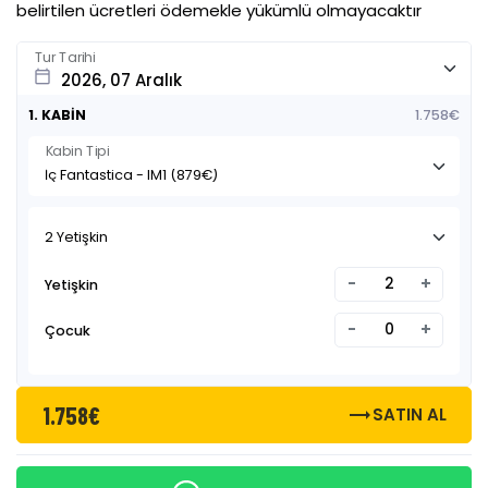
belirtilen ücretleri ödemekle yükümlü olmayacaktır
Tur Tarihi
calendar_today
1. KABİN
1.758€
Kabin Tipi
2 Yetişkin
-
+
Yetişkin
-
+
Çocuk
1.758€
trending_flat
SATIN AL