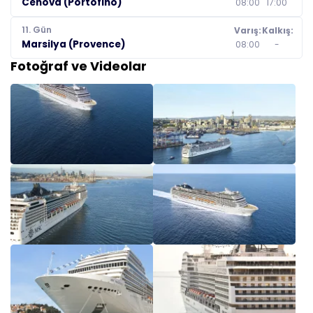
Cenova (Portofino)
08:00
17:00
11. Gün
Varış:
Kalkış:
Marsilya (Provence)
08:00
-
Fotoğraf ve Videolar