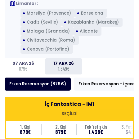
map
Limanlar:
Marsilya (Provence)
Barselona
Cadiz (Seville)
Kazablanka (Marakeş)
Malaga (Granada)
Alicante
Civitavecchia (Roma)
Cenova (Portofino)
07 ARA 26
17 ARA 26
879€
1.349€
Erken Rezervasyon (879€)
Erken Rezervasyon - İçecek 
İç Fantastica - IM1
SEÇİLDİ
1. Kişi
2. Kişi
Tek Yetişkin
3. Yetişki
879€
879€
1.438€
549€