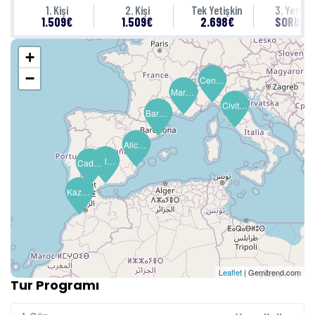
1. Kişi
2. Kişi
Tek Yetişkin
3. Yetişki
1.509€
1.509€
2.698€
SORUNU
+
−
Cenova (Portofino)
Marsilya (Provence)
Marsilya (Provence)
Civitavecchia (Roma)
Barselona
Alicante
Malaga (Granada)
Cadiz (Seville)
Kazablanka (Marakeş)
Leaflet
| Gemitrend.com
Tur Programı