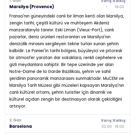
1. Gün
Varış:
Kalkış:
Marsilya (Provence)
-
19:00
Fransa'nın güneyindeki canlı bir liman kenti olan Marsilya,
zengin tarihi, çeşitli kültürü ve muhteşem Akdeniz
manzaralarıyla tanınır. Eski Liman (Vieux-Port), canlı
pazarlar, deniz ürünleri restoranları ve Marsilya'nın
denizcilik mirasını sergileyen tekne turları sunan şehrin
kalbidir. Le Panier'in tarihi bölgesi, büyüleyici ve pitoresk
bir atmosfer yaratan dar sokaklara, renkli cephelere ve
gizli meydanlara sahiptir. Bir tepe üzerinde yer alan
Notre-Dame de la Garde Bazilikası, şehrin ve sahil
şeridinin panoramik manzarasını sunmaktadır. MuCEM ve
Marsilya Tarih Müzesi gibi müzeleri kapsayan Marsilya'nın
canlı kültürel ortamı, şehrin turistler için dinamik ve
kültürel açıdan zengin bir destinasyon olarak çekiciliğini
artırıyor.
2. Gün
Varış:
Kalkış:
Barselona
02:00
19:00