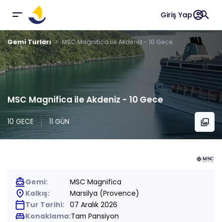
account_circle
search
Giriş Yap
Gemi Turları
MSC Magnifica ile Akdeniz - 10 Gece
MSC Magnifica ile Akdeniz - 10 Gece
10 GECE
11 GÜN
collections
directions_boat
Gemi:
MSC Magnifica
place
Kalkış:
Marsilya (Provence)
calendar_today
Tur Tarihi:
07 Aralık 2026
king_bed
Konaklama:
Tam Pansiyon