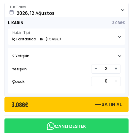
Tur Tarihi
calendar_today
1. KABİN
3.086€
Kabin Tipi
2 Yetişkin
-
+
Yetişkin
-
+
Çocuk
3.086€
trending_flat
SATIN AL
CANLI DESTEK