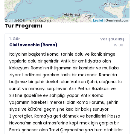
Leaflet
| Gemitrend.com
Tur Programı
1. Gün
Varış:
Kalkış:
Civitavecchia (Roma)
-
19:00
İtalya'nın başkenti Roma, tarihle dolu ve ikonik simge
yapılarla dolu bir şehirdir. Antik bir amfitiyatro olan
Kolezyum, Roma'nın ihtişamının bir kanıtıdır ve mutlaka
ziyaret edilmesi gereken tarihi bir mekandır. Roma'da
bağımsız bir şehir devleti olan Vatikan Şehri, olağanüstü
sanat ve mimariyi sergileyen Aziz Petrus Bazilikası ve
Sistine Şapeli'ne ev sahipliği yapar. Antik Roma
yaşamının hareketli merkezi olan Roma Forumu, şehrin
siyasi ve kültürel geçmişine kısa bir bakış sunuyor.
Ziyaretçiler, Roma'ya geri dönmek ve kendilerini Piazza
Navona'nın canlı atmosferine kaptırmak için çarpıcı bir
Barok şaheser olan Trevi Çeşmesi'ne yazı tura atabilirler.