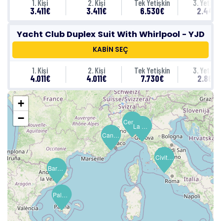
1. Kişi
2. Kişi
Tek Yetişkin
3. Yetişki
3.411€
3.411€
6.530€
2.441€
Yacht Club Duplex Suit With Whirlpool - YJD
KABİN SEÇ
1. Kişi
2. Kişi
Tek Yetişkin
3. Yetişki
4.011€
4.011€
7.730€
2.861€
+
−
Cenova (Portofino)
La Spezia (Cinque Terre)
Cannes
Civitavecchia (Roma)
Civitavecchia (Roma)
Barselona
Palma de Mallorca (Balear Adaları)