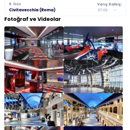
8. Gün
Varış:
Kalkış:
Civitavecchia (Roma)
07:00
-
Fotoğraf ve Videolar