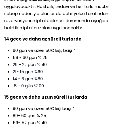
uygulayacaktır: Hastalık, tedavi ve her türlü mücbir
sebep nedeniyle olanlar da dahil yolcu tarafından
rezervasyonun iptal edilmesi durumunda aşağıda
belirtilen iptal cezaları uygulanacaktır.
14 gece ve daha az süreli turlarda
60 gün ve üzeri 50€ kişi, başı *
59 - 30 gün % 25
29 - 22 gün % 40
21- 15 gün %60
14 - 6 gün %80
5 - 0 gün %100
15 gece ve daha uzun süreli turlarda
90 gün ve üzeri 50€ kişi başı *
89- 60 gün % 25
59- 52 gün % 40