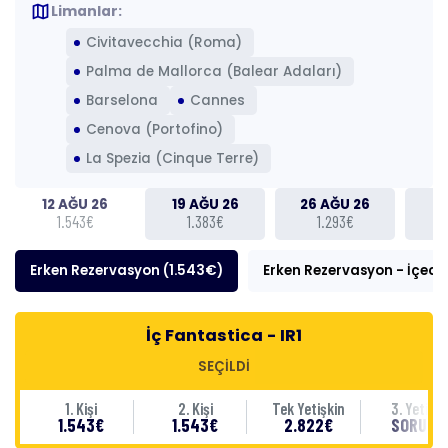
map
Limanlar:
Civitavecchia (Roma)
Palma de Mallorca (Balear Adaları)
Barselona
Cannes
Cenova (Portofino)
La Spezia (Cinque Terre)
12 AĞU 26
19 AĞU 26
26 AĞU 26
02
1.543€
1.383€
1.293€
Erken Rezervasyon (1.543€)
Erken Rezervasyon - İçecek
İç Fantastica - IR1
SEÇİLDİ
1. Kişi
2. Kişi
Tek Yetişkin
3. Yetişki
1.543€
1.543€
2.822€
SORUNU