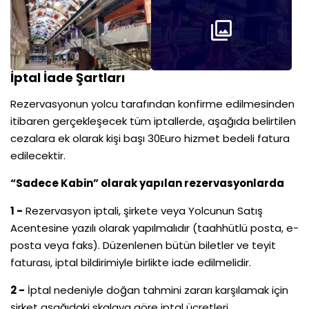
İptal İade Şartları
Rezervasyonun yolcu tarafından konfirme edilmesinden
itibaren gerçekleşecek tüm iptallerde, aşağıda belirtilen
cezalara ek olarak kişi başı 30Euro hizmet bedeli fatura
edilecektir.
“Sadece Kabin” olarak yapılan rezervasyonlarda
1 -
Rezervasyon iptali, şirkete veya Yolcunun Satış
Acentesine yazılı olarak yapılmalıdır (taahhütlü posta, e-
posta veya faks). Düzenlenen bütün biletler ve teyit
faturası, iptal bildirimiyle birlikte iade edilmelidir.
2 -
İptal nedeniyle doğan tahmini zararı karşılamak için
şirket aşağıdaki skalaya göre iptal ücretleri