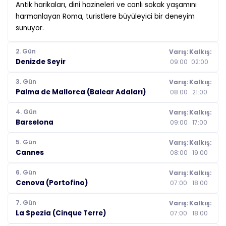
Antik harikaları, dini hazineleri ve canlı sokak yaşamını
harmanlayan Roma, turistlere büyüleyici bir deneyim
sunuyor.
2. Gün
Varış:
Kalkış:
Denizde Seyir
09:00
02:00
3. Gün
Varış:
Kalkış:
Palma de Mallorca (Balear Adaları)
08:00
21:00
4. Gün
Varış:
Kalkış:
Barselona
09:00
17:00
5. Gün
Varış:
Kalkış:
Cannes
08:00
19:00
6. Gün
Varış:
Kalkış:
Cenova (Portofino)
07:00
18:00
7. Gün
Varış:
Kalkış:
La Spezia (Cinque Terre)
07:00
18:00