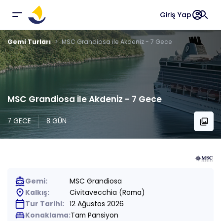
account_circle
search
Giriş Yap
Gemi Turları
MSC Grandiosa ile Akdeniz - 7 Gece
MSC Grandiosa ile Akdeniz - 7 Gece
7 GECE
8 GÜN
collections
directions_boat
Gemi:
MSC Grandiosa
place
Kalkış:
Civitavecchia (Roma)
calendar_today
Tur Tarihi:
12 Ağustos 2026
king_bed
Konaklama:
Tam Pansiyon