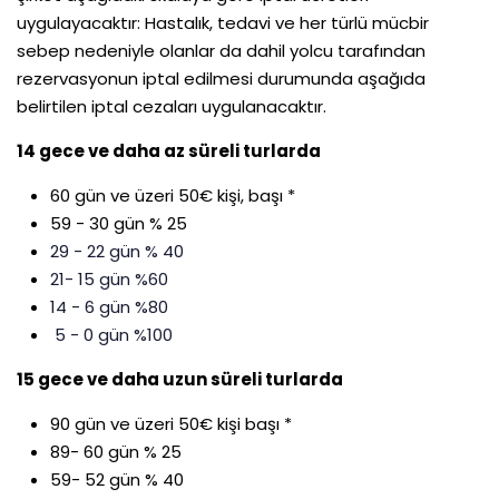
uygulayacaktır: Hastalık, tedavi ve her türlü mücbir
sebep nedeniyle olanlar da dahil yolcu tarafından
rezervasyonun iptal edilmesi durumunda aşağıda
belirtilen iptal cezaları uygulanacaktır.
14 gece ve daha az süreli turlarda
60 gün ve üzeri 50€ kişi, başı *
59 - 30 gün % 25
29 - 22 gün % 40
21- 15 gün %60
14 - 6 gün %80
5 - 0 gün %100
15 gece ve daha uzun süreli turlarda
90 gün ve üzeri 50€ kişi başı *
89- 60 gün % 25
59- 52 gün % 40