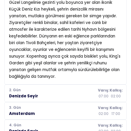
Güzel Langelinie gezinti yolu boyunca yer alan ikonik
Küçük Deniz Kızı heykeli, şehrin denizcilik mirasını
yansıtan, mutlaka görülmesi gereken bir simge yapıdır.
Ziyaretçiler renkli binalar, sahil kafeleri ve canlı bir
atmosfer ile karakterize edilen tarihi Nyhavn bölgesini
keşfedebilirler. Dünyanın en eski eğlence parklarından
biri olan Tivoli Bahçeleri, her yaştan ziyaretçiye
oyuncaklar, oyunlar ve eğlencenin keyifli bir karışımını
sunuyor. Kopenhag ayrıca çok sayıda bisiklet yolu, King's
Garden gibi yeşil alanlar ve şehrin yenilikçi ruhunu
yansıtan gelişen mutfak ortamıyla sürdürülebilirliğe olan
bağlılığıyla da tanınıyor.
2. Gün
Varış:
Kalkış:
Denizde Seyir
07:00
02:00
3. Gün
Varış:
Kalkış:
Amsterdam
02:00
17:00
4. Gün
Varış:
Kalkış: