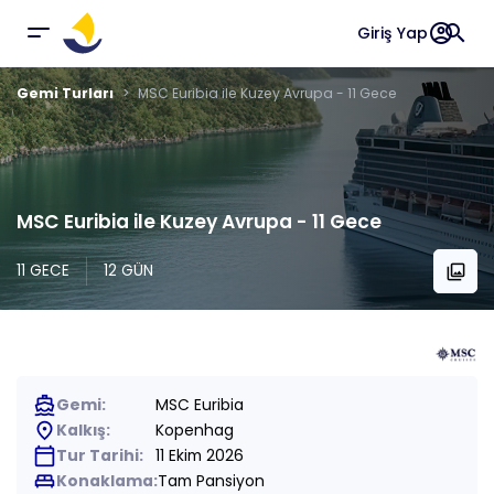
account_circle
search
Giriş Yap
Gemi Turları
MSC Euribia ile Kuzey Avrupa - 11 Gece
MSC Euribia ile Kuzey Avrupa - 11 Gece
11 GECE
12 GÜN
collections
directions_boat
Gemi:
MSC Euribia
place
Kalkış:
Kopenhag
calendar_today
Tur Tarihi:
11 Ekim 2026
king_bed
Konaklama:
Tam Pansiyon