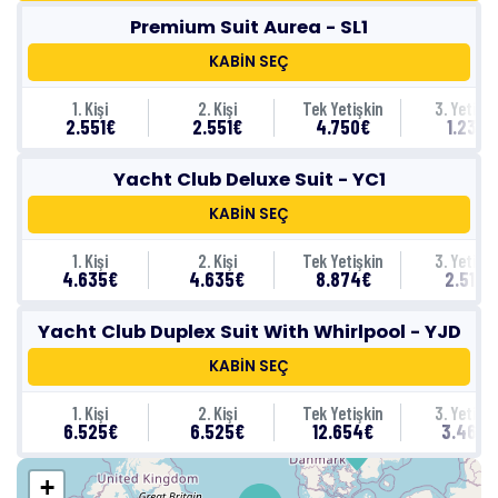
Premium Suit Aurea - SL1
KABİN SEÇ
1. Kişi
2. Kişi
Tek Yetişkin
3. Yetişki
2.551€
2.551€
4.750€
1.231€
Yacht Club Deluxe Suit - YC1
KABİN SEÇ
1. Kişi
2. Kişi
Tek Yetişkin
3. Yetişki
4.635€
4.635€
8.874€
2.515€
Yacht Club Duplex Suit With Whirlpool - YJD
KABİN SEÇ
1. Kişi
2. Kişi
Tek Yetişkin
3. Yetişki
6.525€
6.525€
12.654€
3.465€
Kopenhag
+