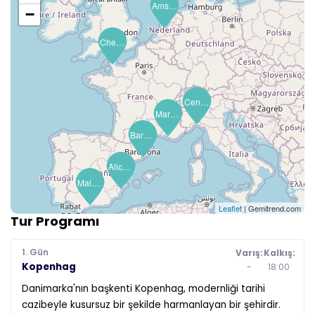
Amsterdam
−
Cherbourg (Mt St Michel)
Cenova (Portofino)
Marsilya (Provence)
Barselona
Alicante
Malaga (Granada)
Leaflet
| Gemitrend.com
Tur Programı
1. Gün
Varış:
Kalkış:
Kopenhag
-
18:00
Danimarka'nın başkenti Kopenhag, modernliği tarihi
cazibeyle kusursuz bir şekilde harmanlayan bir şehirdir.