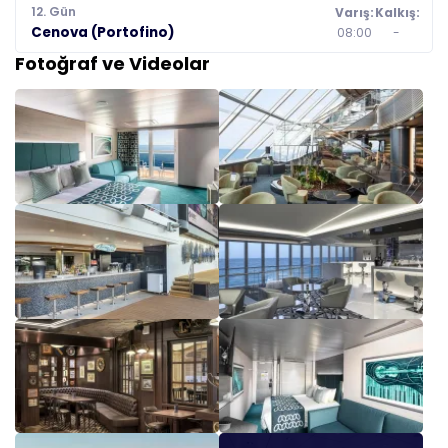
12. Gün
Varış:
Kalkış:
Cenova (Portofino)
08:00
-
Fotoğraf ve Videolar