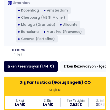
map
Limanlar:
Kopenhag
Amsterdam
Cherbourg (Mt St Michel)
Malaga (Granada)
Alicante
Barselona
Marsilya (Provence)
Cenova (Portofino)
11 EKİ 26
1.441€
Erken Rezervasyon (1.441€)
Erken Rezervasyon - İçecek
Dış Fantastica (Görüş Engelli) OO
SEÇİLDİ
1. Kişi
2. Kişi
Tek Yetişkin
3. Yetişki
1.441€
1.441€
2.530€
SORUNU