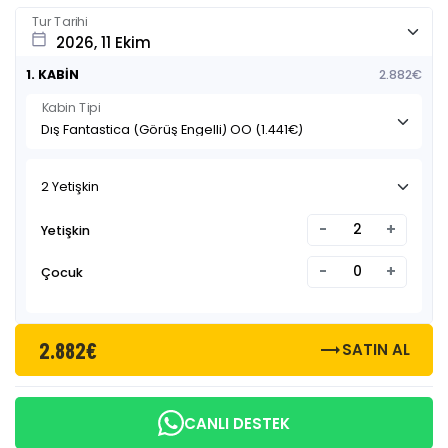
Tur Tarihi
calendar_today
1. KABİN
2.882€
Kabin Tipi
2 Yetişkin
-
+
Yetişkin
-
+
Çocuk
2.882€
trending_flat
SATIN AL
CANLI DESTEK