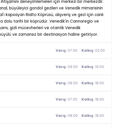
n ihtişamını deneyimlemeleri için merkezi bir merkezdir.
nal, büyüleyici gondol gezileri ve Venedik mimarisinin
'ı kapsayan Rialto Köprüsü, alışveriş ve gezi için canlı
 dolu tarihi bir köprüdür. Venedik'in Cannaregio ve
şamı, gizli mücevherleri ve otantik Venedik
 büyülü ve zamansız bir destinasyon haline getiriyor.
Varış:
07:00
Kalkış:
02:00
Varış:
09:00
Kalkış:
19:00
Varış:
08:00
Kalkış:
18:00
Varış:
07:00
Kalkış:
18:00
Varış:
08:00
Kalkış:
18:00