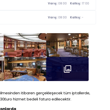
Varış:
08:00
Kalkış:
17:00
Varış:
08:00
Kalkış:
-
lmesinden itibaren gerçekleşecek tüm iptallerde,
ı 30Euro hizmet bedeli fatura edilecektir.
yonlarda