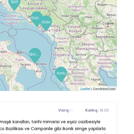
Split
Dubrovnik
Kotor
Brindisi (Lecce)
Korfu
Leaflet
| Gemitrend.com
Varış:
-
Kalkış:
19:00
aşık kanalları, tarihi mimarisi ve eşsiz cazibesiyle
o Bazilikası ve Campanile gibi ikonik simge yapılarla