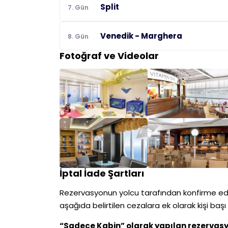
Split
7. Gün
Venedik - Marghera
8. Gün
Fotoğraf ve Videolar
İptal İade Şartları
Rezervasyonun yolcu tarafından konfirme edi
aşağıda belirtilen cezalara ek olarak kişi baş
“Sadece Kabin” olarak yapılan rezervas