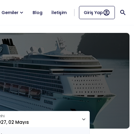
account_circle
search
Gemiler
Blog
İletişim
Giriş Yap
ihi