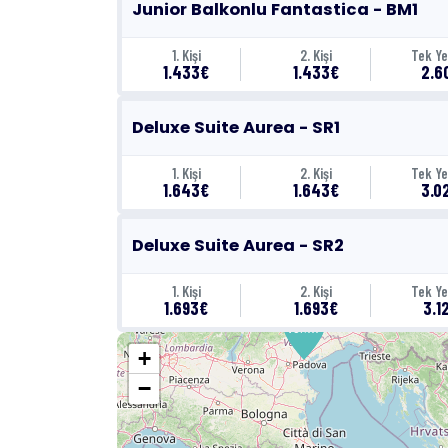
Junior Balkonlu Fantastica - BM1
1. Kişi
2. Kişi
Tek Ye
1.433€
1.433€
2.6
Deluxe Suite Aurea - SR1
1. Kişi
2. Kişi
Tek Ye
1.643€
1.643€
3.0
Deluxe Suite Aurea - SR2
1. Kişi
2. Kişi
Tek Ye
1.693€
1.693€
3.1
Venedik - Marghera
Venedik - Marghera
+
−