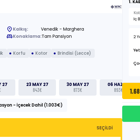
1. KA
Kab
place
Kalkış:
Venedik - Marghera
king_bed
Konaklama:
Tam Pansiyon
2 Y
Yet
ik
Korfu
Kotor
Brindisi (Lecce)
Ço
Y 27
23 MAY 27
30 MAY 27
06 HAZ 27
1.6
€
843€
873€
893€
asyon - İçecek Dahil (1.003€)
SEÇİLDİ