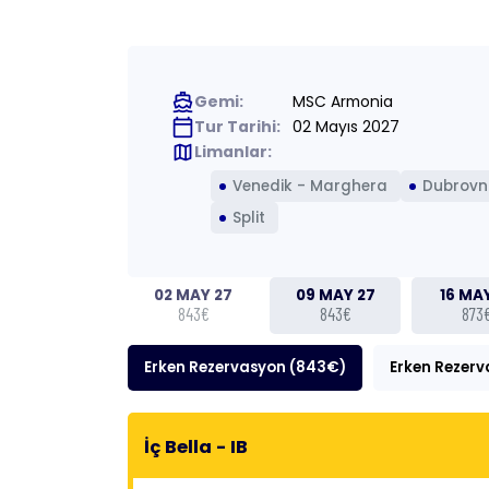
directions_boat
Gemi:
MSC Armonia
calendar_today
Tur Tarihi:
02 Mayıs 2027
map
Limanlar:
Venedik - Marghera
Dubrovn
Split
02 MAY 27
09 MAY 27
16 MA
843€
843€
873
Erken Rezervasyon (843€)
Erken Rezerv
İç Bella - IB