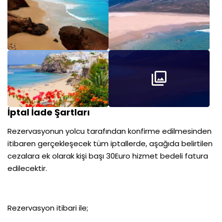
ayrılacaktır.
7.Gün FUERTEVENTURA
Gemimiz sabah 07:00’da limana yanaşacaktır. Sabah kahvaltı
sonrası arzu eden misafirlerimiz rehberlerinin düzenleyeceği
ekstra “Fuerteventura Şehir Turuna” katılabilirler. Turumuzun
ardından gemimize dönüş. Gemimiz akşam 18:00’da limandan
ayrılacaktır.
8.Gün TENERIFE
İptal İade Şartları
Gemimiz sabah saat 08:00’da St.Cruz de Tenerife limanına
yanaşacak. Sabah kahvaltı sonrası alışveriş ve kişisel
Rezervasyonun yolcu tarafından konfirme edilmesinden
aktiviteler için serbest zaman. Kanarya Adaları’nın gözbebeği
itibaren gerçekleşecek tüm iptallerde, aşağıda belirtilen
olan ada, İspanya’nın turizm gelirleri sıralamasında ilk
cezalara ek olarak kişi başı 30Euro hizmet bedeli fatura
sıralarda yer alan bir tatil durağı. Plajları, mekânları, doğası ve
edilecektir.
sıcakkanlı insanlarıyla keşfedilmesi ve yaşanması gereken bir
maceranın diğer adıdır. Arzu eden misafirlerimiz rehberlerinin
düzenleyeceği ekstra “St.Cruz de Tenerife Şehir Turu” ile bu
güzel adayı tanıma fırsatı bulacaklardır. Gezimiz güneydeki
Rezervasyon itibari ile;
Santa Cruz Limanı'ndan başlayıp, Esperanza ormanları ile