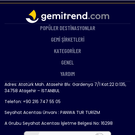
turumuz esnasında ilk olarak dışarıdan Sagrada Famila
görülecek yerler arasındadır. Ardından La Rambla Caddesi,
Cristoforo Colombo Anıtı, Maremagnum Suni Limanı, ,
Catalunya Meydanı, Gaudi’nin evlerinin bir sokak müzesine
POPÜLER DESTİNASYONLAR
dönüştürdüğü Paseu de Gracia caddesi ve en temel eseri
Sagrada Familia göreceğimiz yerler arasında. Ardından
GEMİ ŞİRKETLERİ
alışveriş için serbest zamanın ardından gemimize geri
KATEGORİLER
döneceğiz. Gemimiz akşam 19:00’da limandan ayrılacaktır.
GENEL
13.Gün MARSİLYA
Gemimiz sabah 08:00’da limana yanaşacaktır. Arzu eden
YARDIM
misafirlerimiz rehberlerinin düzenleyeceği ekstra “Marsilya
Panoramik Şehir Turu & Aix En Provance” turuna katılabilirler.
Adres: Atatürk Mah. Atasehir Blv. Gardenya 7/1 Kat:22 D:135,
Bu gün ki turumuzda rehberimizle buluştuktan sonra ilk önce
34758 Ataşehir – İSTANBUL
Marsilya’ya 40 dakika mesafede bulunan Aix en Provence’a
Telefon: +90 216 747 55 05
gideceğiz. Romanesk ön cephesi ve üstü kapalı kemerli yolu
ile XII. Yüzyıldan kalma meşhur St. Saviour’s Katedrali ile
Seyahat Acentası Ünvanı : PANWA TUR TURİZM
başlayacak. Daha sora şehrin eski bölgesinde yapacağımız
A Grubu Seyahat Acentası İşletme Belgesi No: 16298
keyifli yürüyüş sırasında burada bulunan antik hanları ve 17.
YY’da Kardinal Mazarino’nun kardeşi tarafından tasarlanmış